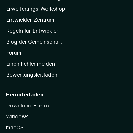
l
r
Erweiterungs-Workshop
n
l
e
Entwickler-Zentrum
a
n
-
Regeln für Entwickler
S
Blog der Gemeinschaft
t
a
Forum
r
Einen Fehler melden
t
Bewertungsleitfaden
s
e
i
Herunterladen
t
Download Firefox
e
Windows
g
e
macOS
h