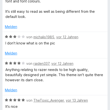
e
i
v
5
e
font and font colours.
r
t
t
o
S
r
t
m
5
n
t
n
It's still easy to read as well as being different from the
e
i
v
5
e
e
default look.
t
t
o
S
r
n
m
4
n
t
n
Melden
i
v
5
e
e
t
o
S
r
B
n
von
michalis1985
,
vor 12 Jahren
4
n
t
n
e
I don't know what is on the pic
v
5
e
e
w
o
S
r
n
e
Melden
n
t
n
r
5
e
e
t
B
von
raiden337
,
vor 12 Jahren
S
r
n
e
e
Anything relating to razer needs to be high quality,
t
n
t
w
beautifully designed yet simple. This theme isn't quite there
e
e
m
e
however its darn close.
r
n
i
r
n
t
t
Melden
e
3
e
n
v
t
B
von
TheToxic_Avenger
,
vor 13 Jahren
o
m
e
It's nice
n
i