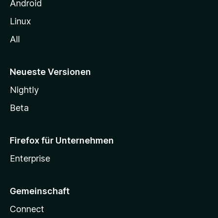
n
Android
r
Linux
2
All
.
Neueste Versionen
0
Nightly
Beta
Firefox für Unternehmen
Enterprise
Gemeinschaft
Connect