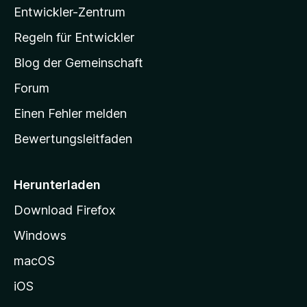
e
Entwickler-Zentrum
a
r
r
-
Regeln für Entwickler
n
S
p
e
Blog der Gemeinschaft
n
t
l
a
Forum
r
Einen Fehler melden
e
t
Bewertungsleitfaden
s
F
e
i
Herunterladen
o
t
Download Firefox
e
x
Windows
g
B
e
macOS
h
a
iOS
e