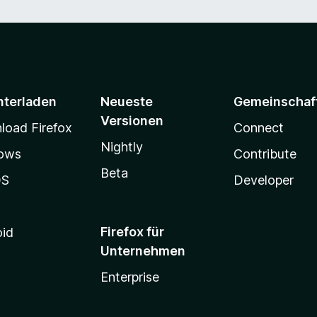
nterladen
Neueste
Gemeinschaf
Versionen
oad Firefox
Connect
Nightly
ows
Contribute
Beta
OS
Developer
Firefox für
oid
Unternehmen
Enterprise