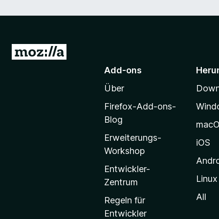
Z
u
Add-ons
Heru
r
Über
Downl
M
o
Firefox-Add-ons-
Wind
z
Blog
mac
i
Erweiterungs-
l
iOS
Workshop
l
Andr
a
Entwickler-
Linux
-
Zentrum
S
All
Regeln für
t
Entwickler