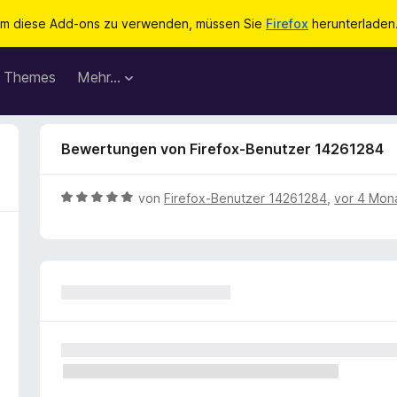
m diese Add-ons zu verwenden, müssen Sie
Firefox
herunterladen
Themes
Mehr…
Bewertungen von Firefox-Benutzer 14261284
B
von
Firefox-Benutzer 14261284
,
vor 4 Mon
e
w
e
r
t
e
t
m
i
t