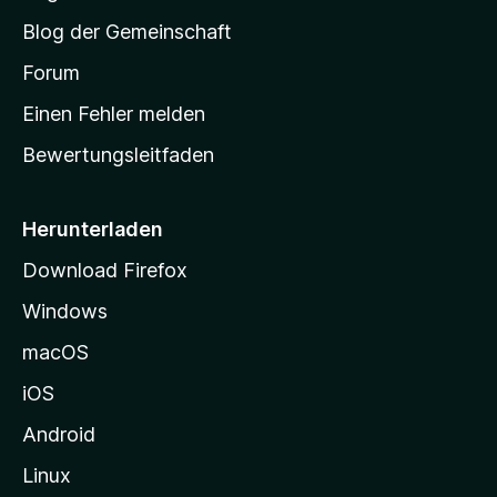
S
Blog der Gemeinschaft
t
a
Forum
r
Einen Fehler melden
t
Bewertungsleitfaden
s
e
i
Herunterladen
t
Download Firefox
e
Windows
g
e
macOS
h
iOS
e
n
Android
Linux