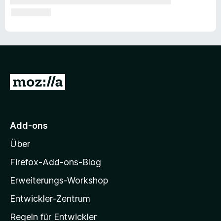
Z
u
r
M
Add-ons
o
Über
z
i
Firefox-Add-ons-Blog
l
Erweiterungs-Workshop
l
Entwickler-Zentrum
a
-
Regeln für Entwickler