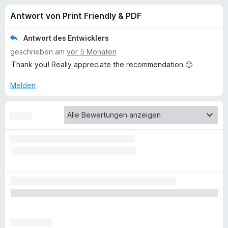
u
t
f
Antwort von Print Friendly & PDF
4
o
n
,
x
2
Antwort des Entwicklers
-
g
v
geschrieben am
vor 5 Monaten
B
o
Thank you! Really appreciate the recommendation 🙂
n
r
e
5
o
Melden
S
w
n
t
s
e
e
f
r
r
n
e
ü
n
r
P
r