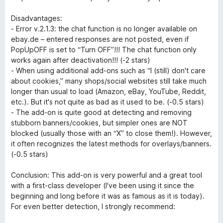
S
2
t
v
Disadvantages:
e
o
- Error v.2.1.3: the chat function is no longer available on
r
n
ebay.de – entered responses are not posted, even if
n
5
PopUpOFF is set to “Turn OFF”!!! The chat function only
e
S
works again after deactivation!!! (-2 stars)
n
t
- When using additional add-ons such as “I (still) don't care
e
about cookies,” many shops/social websites still take much
r
longer than usual to load (Amazon, eBay, YouTube, Reddit,
n
etc.). But it's not quite as bad as it used to be. (-0.5 stars)
e
- The add-on is quite good at detecting and removing
n
stubborn banners/cookies, but simpler ones are NOT
blocked (usually those with an “X” to close them!). However,
it often recognizes the latest methods for overlays/banners.
(-0.5 stars)
Conclusion: This add-on is very powerful and a great tool
with a first-class developer (I've been using it since the
beginning and long before it was as famous as it is today).
For even better detection, I strongly recommend: