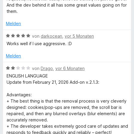
n
5
t
e
And the dev behind it all has some great values going on for
e
S
2
r
them.
n
t
v
t
e
o
e
Melden
r
n
t
n
5
m
B
von
darkocean
,
vor 5 Monaten
e
S
i
e
Works well if I use aggressive. :D
n
t
t
w
e
5
e
Melden
r
v
r
n
o
t
B
von
Drago
,
vor 6 Monaten
e
n
e
e
ENGLISH LANGUAGE
n
5
t
w
Update from February 21, 2026 Add-on v.2.1.3:
S
m
e
t
i
r
Advantages:
e
t
t
+ The best thing is that the removal process is very cleverly
r
5
e
designed: cookies/pop-ups are removed, the scroll bar is
n
v
t
repaired, and then any blurred overlays (blur elements) are
e
o
m
accurately removed.
n
n
i
+ The developer takes extremely good care of updates and
5
t
responds to feedback quickly and reliably – perfect!