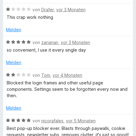
S
w
t
m
p
t
B
e
von
Drafer
,
vor 3 Monaten
e
i
e
e
r
t
t
This crap work nothing
r
w
t
m
5
U
n
e
e
i
v
Melden
e
r
t
t
o
p
n
t
m
5
n
B
von
zarianan
,
vor 3 Monaten
e
i
v
5
e
so convenient, I use it every single day
O
t
t
o
S
w
m
5
n
t
e
Melden
i
v
5
F
e
r
t
o
S
r
t
B
von
Tom
,
vor 4 Monaten
1
n
t
n
e
e
F
Blocked the login frames and other useful page
v
5
e
e
t
w
components. Settings seem to be forgotten every now and
o
S
r
n
m
e
then.
n
t
n
i
r
5
e
e
t
t
Melden
S
r
n
5
e
t
n
v
t
B
von
nicorafales
,
vor 5 Monaten
e
e
o
m
e
Best pop-up blocker ever. Blasts through paywalls, cookie
r
n
n
i
w
requests, newsletter subs, removes clutter, it's just so good!