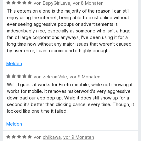
t
t
B
von
EepyGirlLava
,
vor 8 Monaten
m
5
e
This extension alone is the majority of the reason I can still
i
v
w
enjoy using the internet, being able to exist online without
t
o
e
ever seeing aggressive popups or advertisements is
1
n
r
indescribably nice, especially as someone who isn't a huge
v
5
t
fan of large corporations anyways, I've been using it for a
o
S
e
long time now without any major issues that weren't caused
n
t
t
by user error, I cant recommend it highly enough.
5
e
m
S
r
i
Melden
t
n
t
e
e
5
B
von
zekromVale
,
vor 9 Monaten
r
n
v
e
Well, I guess it works for Firefox mobile, while not showing it
n
o
w
works for mobile. It removes makerworld's very aggressive
e
n
e
download our app pop up. While it does still show up for a
n
5
r
second it's better than clicking cancel every time. Though, it
S
t
looked like one time it failed.
t
e
e
t
Melden
r
m
n
i
B
von
chiikawa
,
vor 9 Monaten