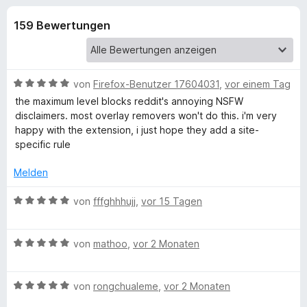
u
t
f
4
159 Bewertungen
o
n
,
x
3
-
g
v
B
o
B
von
Firefox-Benutzer 17604031
,
vor einem Tag
n
r
e
e
the maximum level blocks reddit's annoying NSFW
5
o
w
disclaimers. most overlay removers won't do this. i'm very
S
e
w
happy with the extension, i just hope they add a site-
n
t
r
s
specific rule
e
t
e
f
r
e
Melden
r
n
t
e
ü
m
B
von
fffghhhujj
,
vor 15 Tagen
n
i
e
t
r
w
5
B
e
von
mathoo
,
vor 2 Monaten
v
e
r
P
o
w
t
n
B
e
von
rongchualeme
,
vor 2 Monaten
e
o
5
e
r
t