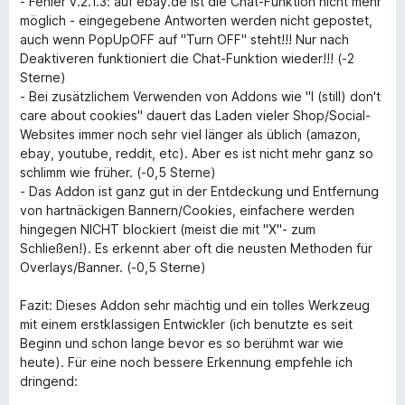
- Fehler v.2.1.3: auf ebay.de ist die Chat-Funktion nicht mehr
möglich - eingegebene Antworten werden nicht gepostet,
auch wenn PopUpOFF auf "Turn OFF" steht!!! Nur nach
Deaktiveren funktioniert die Chat-Funktion wieder!!! (-2
Sterne)
- Bei zusätzlichem Verwenden von Addons wie "I (still) don't
care about cookies" dauert das Laden vieler Shop/Social-
Websites immer noch sehr viel länger als üblich (amazon,
ebay, youtube, reddit, etc). Aber es ist nicht mehr ganz so
schlimm wie früher. (-0,5 Sterne)
- Das Addon ist ganz gut in der Entdeckung und Entfernung
von hartnäckigen Bannern/Cookies, einfachere werden
hingegen NICHT blockiert (meist die mit "X"- zum
Schließen!). Es erkennt aber oft die neusten Methoden für
Overlays/Banner. (-0,5 Sterne)
Fazit: Dieses Addon sehr mächtig und ein tolles Werkzeug
mit einem erstklassigen Entwickler (ich benutzte es seit
Beginn und schon lange bevor es so berühmt war wie
heute). Für eine noch bessere Erkennung empfehle ich
dringend: