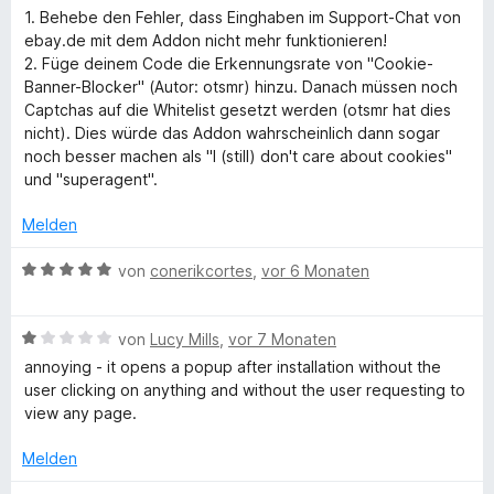
1. Behebe den Fehler, dass Einghaben im Support-Chat von
ebay.de mit dem Addon nicht mehr funktionieren!
2. Füge deinem Code die Erkennungsrate von "Cookie-
Banner-Blocker" (Autor: otsmr) hinzu. Danach müssen noch
Captchas auf die Whitelist gesetzt werden (otsmr hat dies
nicht). Dies würde das Addon wahrscheinlich dann sogar
noch besser machen als "I (still) don't care about cookies"
und "superagent".
Melden
B
von
conerikcortes
,
vor 6 Monaten
e
w
B
e
von
Lucy Mills
,
vor 7 Monaten
e
r
annoying - it opens a popup after installation without the
w
t
user clicking on anything and without the user requesting to
e
e
view any page.
r
t
t
m
Melden
e
i