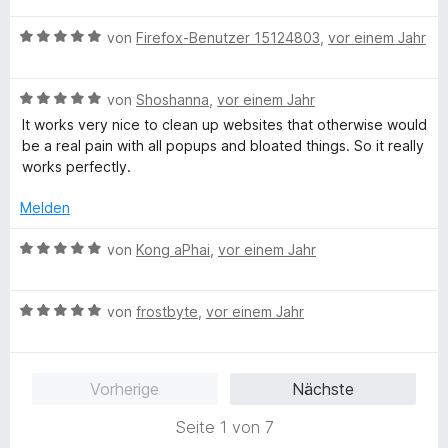
n
t
o
w
t
t
n
5
n
B
e
von
Firefox-Benutzer 15124803
,
vor einem Jahr
e
e
e
v
5
e
r
t
r
n
o
S
w
t
m
n
n
B
t
e
von
Shoshanna
,
vor einem Jahr
e
i
e
5
e
e
r
t
t
n
It works very nice to clean up websites that otherwise would
S
w
r
t
m
5
be a real pain with all popups and bloated things. So it really
t
e
n
e
i
v
works perfectly.
e
r
e
t
t
o
r
t
n
m
2
n
Melden
n
e
i
v
5
e
t
t
o
S
B
von
Kong aPhai
,
vor einem Jahr
n
m
5
n
t
e
i
v
5
e
w
t
o
S
B
r
e
von
frostbyte
,
vor einem Jahr
5
n
t
e
n
r
v
5
e
w
e
t
o
S
r
e
n
e
Vorherige
Nächste
n
t
n
r
t
5
e
e
t
m
Seite 1 von 7
S
r
n
e
i