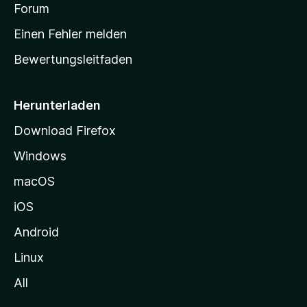
a
Forum
r
Einen Fehler melden
t
Bewertungsleitfaden
s
e
i
Herunterladen
t
Download Firefox
e
Windows
g
e
macOS
h
iOS
e
n
Android
Linux
All