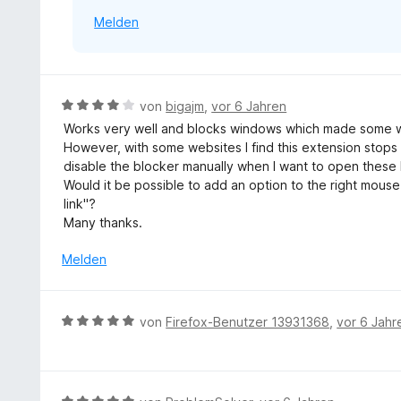
v
e
t
Melden
o
n
e
n
r
5
n
S
e
t
B
von
bigajm
,
vor 6 Jahren
n
e
e
Works very well and blocks windows which made some w
r
w
However, with some websites I find this extension stops
n
e
disable the blocker manually when I want to open these l
e
r
Would it be possible to add an option to the right mous
n
t
link"?
e
Many thanks.
t
m
Melden
i
t
4
B
von
Firefox-Benutzer 13931368
,
vor 6 Jahr
v
e
o
w
n
e
5
r