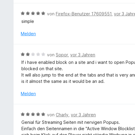
i
n
t
S
t
e
e
t
B
von
Firefox-Benutzer 17609551
,
vor 3 Jahr
5
n
t
e
e
v
simple
m
r
w
o
i
n
e
Melden
n
t
e
r
5
1
n
t
S
v
e
t
B
o
von
Sopor
,
vor 3 Jahren
t
e
e
n
If i have enabled block on a site and i want to open Po
m
r
w
5
blocked on that site.
i
n
e
S
It will also jump to the end at the tabs and that is very a
t
e
r
t
is it almost the same as it would be an ad.
5
n
t
e
v
e
r
Melden
o
t
n
n
m
e
5
i
n
B
S
von
Charly
,
vor 3 Jahren
t
e
t
Genial für Streaming Seiten mit nervigen Popups.
2
w
e
Einfach den Seitennamen in die "Active Window Blocklis
v
e
r
sich beim Klick auf den Player nicht ständig Werbung in