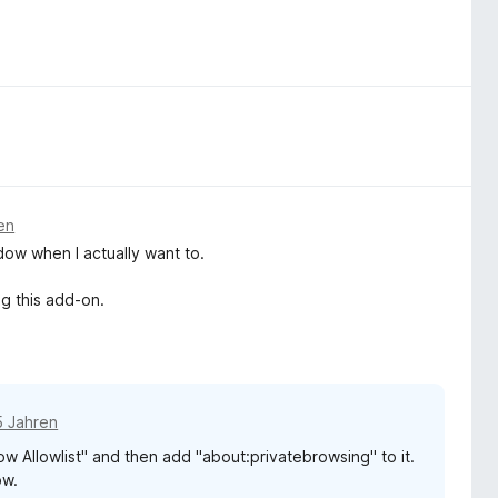
en
dow when I actually want to.
ng this add-on.
5 Jahren
w Allowlist" and then add "about:privatebrowsing" to it.
ow.