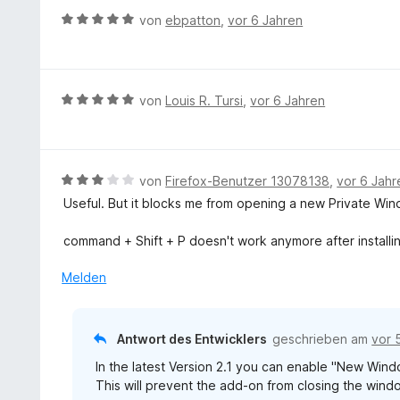
v
r
r
B
von
ebpatton
,
vor 6 Jahren
o
t
n
e
n
e
e
w
5
t
n
e
S
m
r
t
B
von
Louis R. Tursi
,
vor 6 Jahren
i
t
e
e
t
e
r
w
5
t
n
e
v
m
e
r
B
von
Firefox-Benutzer 13078138
,
vor 6 Jahr
o
i
n
t
e
n
Useful. But it blocks me from opening a new Private Win
t
e
w
5
5
t
e
S
command + Shift + P doesn't work anymore after installi
v
m
r
t
o
i
t
e
Melden
n
t
e
r
5
5
t
n
S
v
m
e
t
Antwort des Entwicklers
geschrieben am
vor 
o
i
n
e
n
In the latest Version 2.1 you can enable "New Windo
t
r
5
This will prevent the add-on from closing the wind
3
n
S