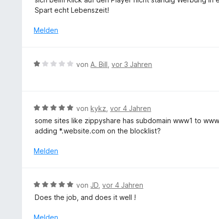
o
r
n
Spart echt Lebenszeit!
n
t
e
5
e
n
Melden
S
t
t
m
e
i
B
r
von
A. Bill
,
vor 3 Jahren
t
e
n
5
w
e
v
e
n
o
r
B
von
kykz
,
vor 4 Jahren
n
t
e
5
some sites like zippyshare has subdomain www1 to www99
e
w
S
adding *.website.com on the blocklist?
t
e
t
m
r
Melden
e
i
t
r
t
e
n
1
t
e
B
von
JD
,
vor 4 Jahren
v
m
n
e
o
Does the job, and does it well !
i
w
n
t
e
Melden
5