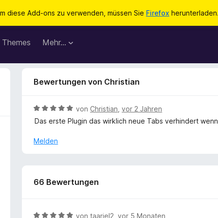
m diese Add-ons zu verwenden, müssen Sie
Firefox
herunterladen
Themes
Mehr…
Bewertungen von Christian
B
von
Christian
,
vor 2 Jahren
e
Das erste Plugin das wirklich neue Tabs verhindert wenn
w
e
Melden
r
t
e
t
66 Bewertungen
m
i
t
B
von
taariel2
,
vor 5 Monaten