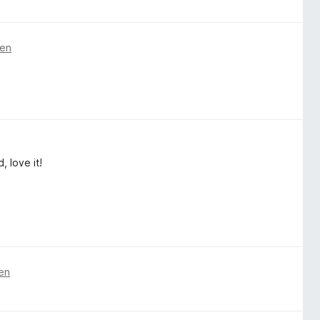
ren
, love it!
ren