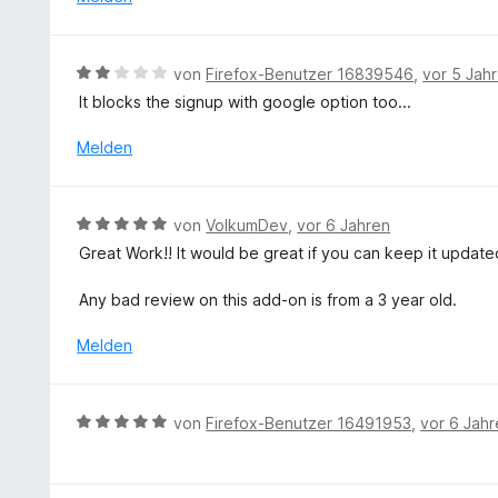
5
r
S
v
t
t
o
e
e
B
n
von
Firefox-Benutzer 16839546
,
vor 5 Jah
t
r
e
5
It blocks the signup with google option too...
m
n
w
S
i
e
e
t
Melden
t
n
r
e
5
t
r
v
e
n
B
o
von
VolkumDev
,
vor 6 Jahren
t
e
e
n
Great Work!! It would be great if you can keep it updated
m
n
w
5
i
e
S
Any bad review on this add-on is from a 3 year old.
t
r
t
2
t
e
Melden
v
e
r
o
t
n
n
m
e
B
5
von
Firefox-Benutzer 16491953
,
vor 6 Jah
i
n
e
S
t
w
t
5
e
e