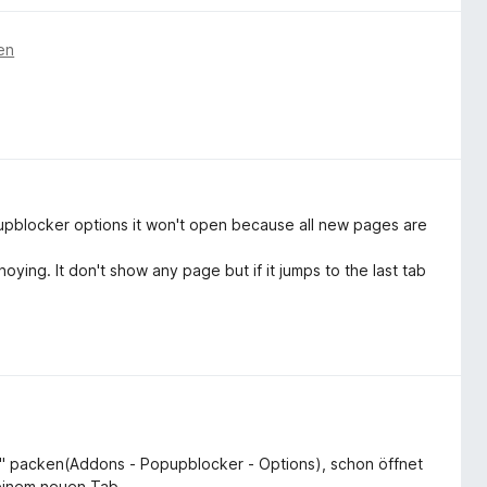
en
pupblocker options it won't open because all new pages are
nnoying. It don't show any page but if it jumps to the last tab
t" packen(Addons - Popupblocker - Options), schon öffnet
 einem neuen Tab.