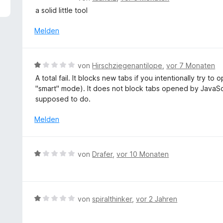
5
e
a solid little tool
v
w
o
e
Melden
n
r
5
t
S
e
B
t
von
Hirschziegenantilope
,
vor 7 Monaten
t
e
e
A total fail. It blocks new tabs if you intentionally try t
m
w
r
"smart" mode). It does not block tabs opened by JavaScri
i
e
n
supposed to do.
t
r
e
5
t
n
Melden
v
e
o
t
n
m
B
5
von
Drafer
,
vor 10 Monaten
i
e
S
t
w
t
1
e
e
v
r
r
B
von
spiralthinker
,
vor 2 Jahren
o
t
n
e
n
e
e
w
5