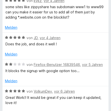
B
e
von
kykz
,
vor 4 Jahren
n
e
r
some sites like zippyshare has subdomain www1 to www99
5
w
t
can you make it easier for us to add all of them just by
S
e
e
adding *.website.com on the blocklist?
t
r
t
e
t
m
Melden
r
e
i
n
t
t
B
von
JD
,
vor 4 Jahren
e
m
1
e
Does the job, and does it well !
n
i
v
w
t
o
e
Melden
5
n
r
v
5
t
B
von
Firefox-Benutzer 16839546
,
vor 5 Jahren
o
S
e
e
It blocks the signup with google option too...
n
t
t
w
5
e
m
e
Melden
S
r
i
r
t
n
t
t
B
von
VolkumDev
,
vor 6 Jahren
e
e
5
e
e
Great Work!! It would be great if you can keep it updated,
r
n
v
t
w
love it!
n
o
m
e
e
n