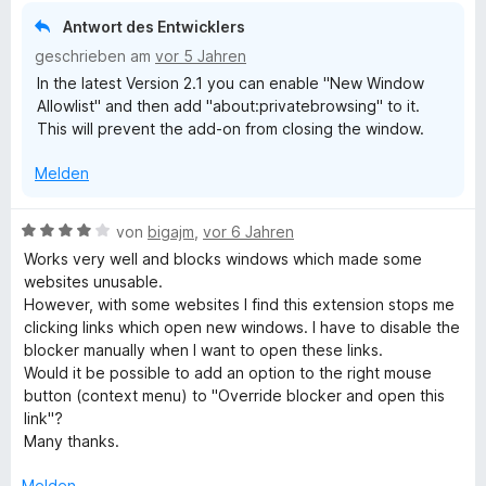
i
v
5
e
Antwort des Entwicklers
t
o
S
r
geschrieben am
vor 5 Jahren
3
n
t
n
In the latest Version 2.1 you can enable "New Window
v
5
e
e
Allowlist" and then add "about:privatebrowsing" to it.
o
S
r
n
This will prevent the add-on from closing the window.
n
t
n
5
e
e
Melden
S
r
n
t
n
e
e
B
von
bigajm
,
vor 6 Jahren
r
n
e
Works very well and blocks windows which made some
n
w
websites unusable.
e
e
However, with some websites I find this extension stops me
n
r
clicking links which open new windows. I have to disable the
t
blocker manually when I want to open these links.
e
Would it be possible to add an option to the right mouse
t
button (context menu) to "Override blocker and open this
m
link"?
i
Many thanks.
t
4
Melden