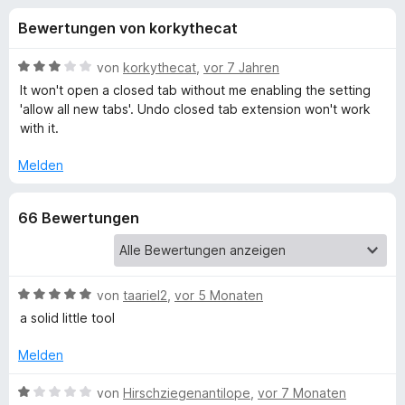
u
t
f
Bewertungen von korkythecat
4
o
n
,
x
2
B
von
korkythecat
,
vor 7 Jahren
-
g
v
e
It won't open a closed tab without me enabling the setting
B
o
w
'allow all new tabs'. Undo closed tab extension won't work
n
e
r
with it.
e
5
r
o
S
t
Melden
w
n
t
e
s
e
t
e
f
66 Bewertungen
r
m
r
n
i
e
t
ü
n
3
v
B
von
taariel2
,
vor 5 Monaten
r
o
e
a solid little tool
n
w
P
5
e
Melden
S
r
o
t
t
B
von
Hirschziegenantilope
,
vor 7 Monaten