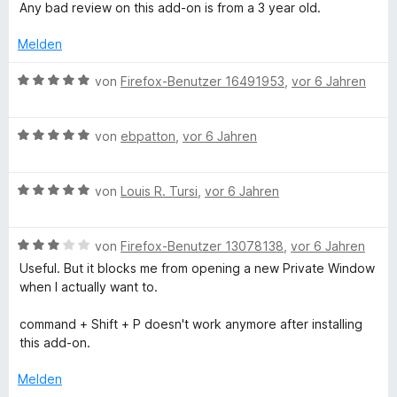
i
r
Any bad review on this add-on is from a 3 year old.
n
5
t
t
S
2
e
Melden
t
v
t
e
o
m
B
von
Firefox-Benutzer 16491953
,
vor 6 Jahren
r
n
i
e
n
5
t
w
e
S
5
B
e
von
ebpatton
,
vor 6 Jahren
n
t
v
e
r
e
o
w
t
r
n
B
e
von
Louis R. Tursi
,
vor 6 Jahren
e
n
5
e
r
t
e
S
w
t
m
n
t
B
e
von
Firefox-Benutzer 13078138
,
vor 6 Jahren
e
i
e
e
r
t
t
Useful. But it blocks me from opening a new Private Window
r
w
t
m
5
when I actually want to.
n
e
e
i
v
e
r
t
t
o
command + Shift + P doesn't work anymore after installing
n
t
m
5
n
this add-on.
e
i
v
5
t
t
o
S
Melden
m
5
n
t