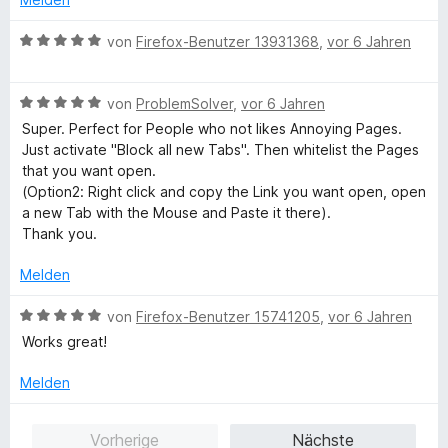
v
o
B
von
Firefox-Benutzer 13931368
,
vor 6 Jahren
n
e
5
w
S
B
e
von
ProblemSolver
,
vor 6 Jahren
t
e
r
Super. Perfect for People who not likes Annoying Pages.
e
w
t
Just activate "Block all new Tabs". Then whitelist the Pages
r
e
e
that you want open.
n
r
t
(Option2: Right click and copy the Link you want open, open
e
t
m
a new Tab with the Mouse and Paste it there).
n
e
i
Thank you.
t
t
m
5
Melden
i
v
t
o
B
von
Firefox-Benutzer 15741205
,
vor 6 Jahren
5
n
e
Works great!
v
5
w
o
S
e
Melden
n
t
r
5
e
t
Vorherige
Nächste
S
r
e