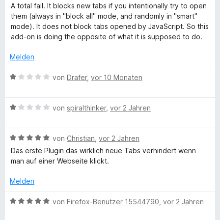
e
e
e
A total fail. It blocks new tabs if you intentionally try to open
r
t
w
p
them (always in "block all" mode, and randomly in "smart"
n
m
e
mode). It does not block tabs opened by JavaScript. So this
e
i
r
add-on is doing the opposite of what it is supposed to do.
u
n
t
t
5
e
Melden
p
v
t
o
m
B
von
Drafer
,
vor 10 Monaten
n
b
i
e
5
t
w
S
1
B
e
von
spiralthinker
,
vor 2 Jahren
l
t
v
e
r
e
o
w
t
o
r
n
B
e
von
Christian
,
vor 2 Jahren
e
n
5
e
r
t
Das erste Plugin das wirklich neue Tabs verhindert wenn
c
e
S
w
t
m
man auf einer Webseite klickt.
n
t
e
e
i
e
r
t
k
t
Melden
r
t
m
1
n
e
i
v
B
von
Firefox-Benutzer 15544790
,
vor 2 Jahren
e
e
t
t
o
e
n