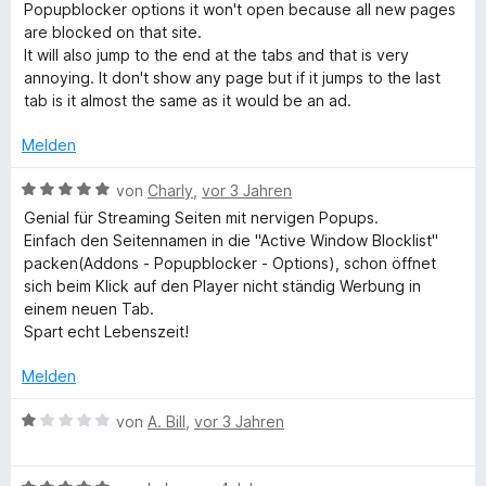
t
w
Popupblocker options it won't open because all new pages
e
o
S
m
e
are blocked on that site.
n
n
t
i
r
It will also jump to the end at the tabs and that is very
5
e
t
t
annoying. It don't show any page but if it jumps to the last
S
r
5
e
tab is it almost the same as it would be an ad.
t
n
v
t
e
e
o
m
Melden
r
n
n
i
n
5
t
B
von
Charly
,
vor 3 Jahren
e
S
2
e
Genial für Streaming Seiten mit nervigen Popups.
n
t
v
w
Einfach den Seitennamen in die "Active Window Blocklist"
e
o
e
packen(Addons - Popupblocker - Options), schon öffnet
r
n
r
sich beim Klick auf den Player nicht ständig Werbung in
n
5
t
einem neuen Tab.
e
S
e
Spart echt Lebenszeit!
n
t
t
e
m
Melden
r
i
n
t
B
von
A. Bill
,
vor 3 Jahren
e
5
e
n
v
w
o