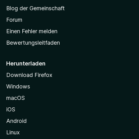
S
Blog der Gemeinschaft
t
a
Forum
r
Einen Fehler melden
t
Bewertungsleitfaden
s
e
i
Herunterladen
t
Download Firefox
e
Windows
g
e
macOS
h
iOS
e
n
Android
Linux