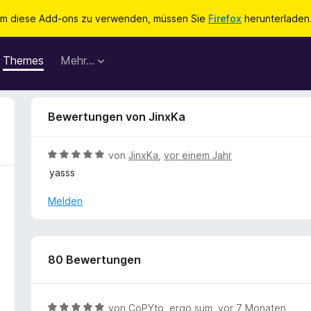
m diese Add-ons zu verwenden, müssen Sie
Firefox
herunterladen
Themes
Mehr…
Bewertungen von JinxKa
B
von
JinxKa
,
vor einem Jahr
e
yasss
w
e
Melden
r
t
e
t
80 Bewertungen
m
i
t
B
von
CoPYto, ergo sum
,
vor 7 Monaten