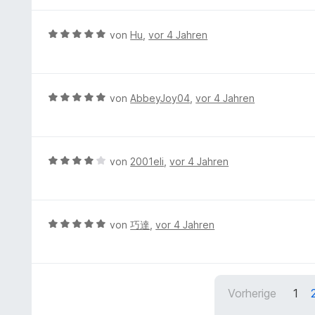
w
5
5
t
n
e
S
v
m
e
r
t
B
von
Hu
,
vor 4 Jahren
o
i
n
t
e
e
n
t
e
r
w
5
5
t
n
e
S
v
m
e
r
t
B
von
AbbeyJoy04
,
vor 4 Jahren
o
i
n
t
e
e
n
t
e
r
w
5
5
t
n
e
S
v
m
e
r
t
B
von
2001eli
,
vor 4 Jahren
o
i
n
t
e
e
n
t
e
r
w
5
5
t
n
e
S
v
m
e
r
t
B
von
巧達
,
vor 4 Jahren
o
i
n
t
e
e
n
t
e
r
w
5
5
t
n
e
S
v
m
e
r
t
o
Vorherige
1
i
n
t
e
n
t
e
r