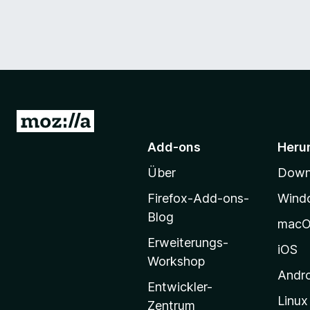
Z
u
Add-ons
Heru
r
Über
Downl
M
o
Firefox-Add-ons-
Wind
z
Blog
mac
i
Erweiterungs-
l
iOS
Workshop
l
Andr
a
Entwickler-
Linux
-
Zentrum