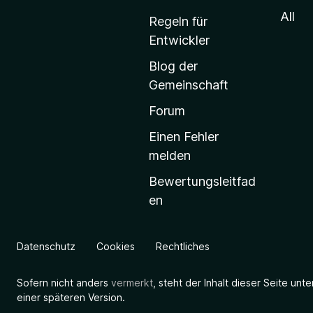
S
All
Regeln für
t
Entwickler
a
Blog der
r
Gemeinschaft
t
s
Forum
e
Einen Fehler
i
melden
t
Bewertungsleitfad
e
en
g
e
h
Datenschutz
Cookies
Rechtliches
e
n
Sofern nicht anders
vermerkt
, steht der Inhalt dieser Seite unt
einer späteren Version.