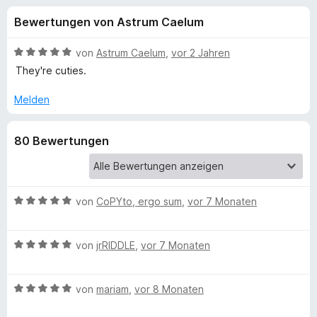
u
t
f
Bewertungen von Astrum Caelum
4
o
n
,
x
9
B
von
Astrum Caelum
,
vor 2 Jahren
-
g
v
e
They're cuties.
B
o
w
n
e
r
Melden
e
5
r
o
S
t
w
n
80 Bewertungen
t
e
s
e
t
e
f
r
m
r
n
i
e
t
B
von
CoPYto, ergo sum
,
vor 7 Monaten
ü
n
5
e
v
w
r
B
o
e
von
jrRIDDLE
,
vor 7 Monaten
e
n
r
P
w
5
t
B
e
von
mariam
,
vor 8 Monaten
S
e
e
r
o
t
t