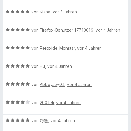
t
t
o
S
r
n
w
t
m
5
n
t
n
B
e
von
Kiana
,
vor 3 Jahren
e
i
v
5
e
e
e
r
t
t
o
S
r
n
w
t
m
5
n
t
n
B
e
von
Firefox-Benutzer 17713016
,
vor 4 Jahren
e
i
v
5
e
e
e
r
t
t
o
S
r
n
w
t
m
5
n
t
n
B
e
von
Peroxide_Monstar
,
vor 4 Jahren
e
i
v
5
e
e
e
r
t
t
o
S
r
n
w
t
m
5
n
t
n
B
e
von
Hu
,
vor 4 Jahren
e
i
v
5
e
e
e
r
t
t
o
S
r
n
w
t
m
5
n
t
n
B
e
von
AbbeyJoy04
,
vor 4 Jahren
e
i
v
5
e
e
e
r
t
t
o
S
r
n
w
t
m
5
n
t
n
B
e
von
2001eli
,
vor 4 Jahren
e
i
v
5
e
e
e
r
t
t
o
S
r
n
w
t
m
5
n
t
n
B
e
von
巧達
,
vor 4 Jahren
e
i
v
5
e
e
e
r
t
t
o
S
r
n