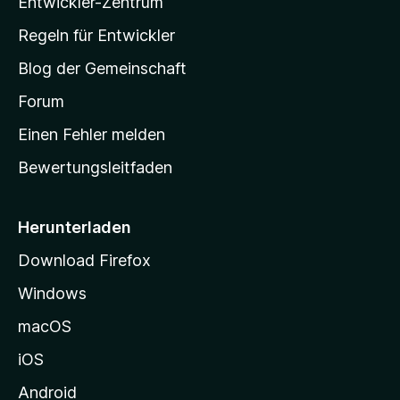
Entwickler-Zentrum
a
-
Regeln für Entwickler
S
Blog der Gemeinschaft
t
a
Forum
r
Einen Fehler melden
t
Bewertungsleitfaden
s
e
i
Herunterladen
t
Download Firefox
e
Windows
g
e
macOS
h
iOS
e
n
Android