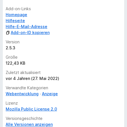
n
Add-on-Links
g
Homepage
e
Hilfeseite
n
Hilfe-E-Mail-Adresse
v
Add-on-ID kopieren
o
r
Version
2.5.3
Größe
122,43 KB
Zuletzt aktualisiert
vor 4 Jahren (27. Mai 2022)
Verwandte Kategorien
Webentwicklung
Anzeige
Lizenz
Mozilla Public License 2.0
Versionsgeschichte
Alle Versionen anzeigen