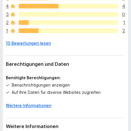
l
4
4
i
e
3
0
g
2
1
e
1
2
n
n
10 Bewertungen lesen
o
c
h
k
Berechtigungen und Daten
e
i
Benötigte Berechtigungen:
n
Benachrichtigungen anzeigen
e
Auf Ihre Daten für diverse Websites zugreifen
B
e
Weitere Informationen
w
e
r
t
Weitere Informationen
u