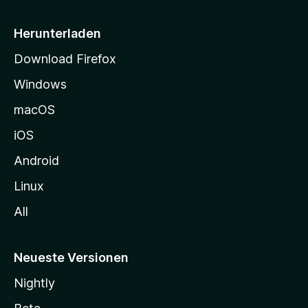
e
i
Herunterladen
t
Download Firefox
e
Windows
g
e
macOS
h
iOS
e
n
Android
Linux
All
Neueste Versionen
Nightly