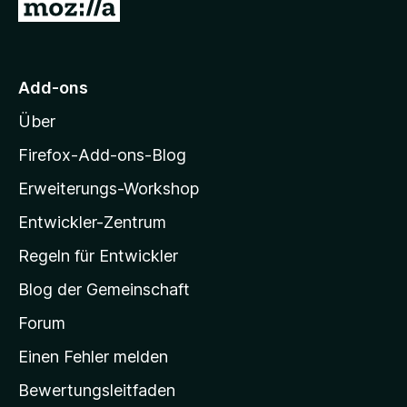
Z
u
r
M
Add-ons
o
Über
z
i
Firefox-Add-ons-Blog
l
Erweiterungs-Workshop
l
Entwickler-Zentrum
a
-
Regeln für Entwickler
S
Blog der Gemeinschaft
t
a
Forum
r
Einen Fehler melden
t
Bewertungsleitfaden
s