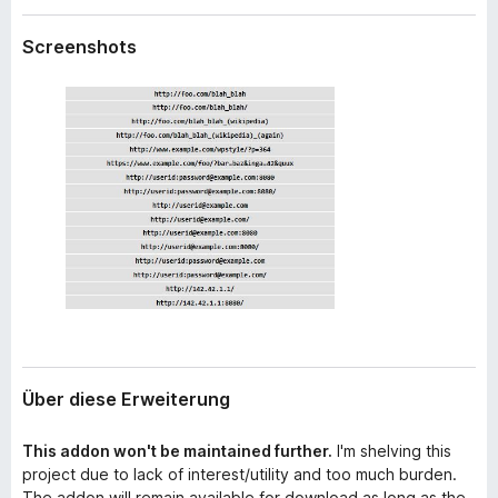
w
f
e
Screenshots
o
i
x
t
e
-
r
B
u
r
n
o
g
w
s
e
r
Über diese Erweiterung
This addon won't be maintained further.
I'm shelving this
project due to lack of interest/utility and too much burden.
The addon will remain available for download as long as the