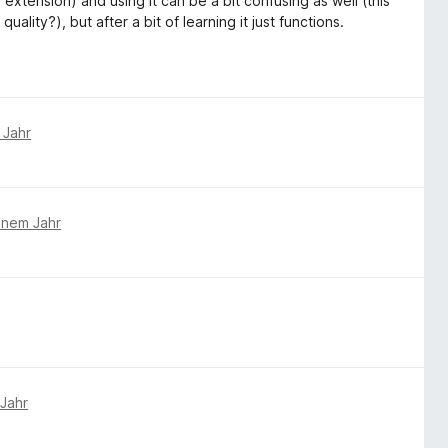
n extension) and using it can be a bit confusing as well (this
lity?), but after a bit of learning it just functions.
 Jahr
inem Jahr
 Jahr