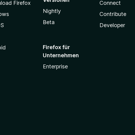
oad Firefox
Connect
e
r
Nightly
ows
Contribute
n
e
Beta
OS
Developer
n
Firefox für
oid
Unternehmen
Enterprise