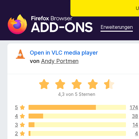
U
A
d
Erweiterungen
d
-
o
B
Open in VLC media player
n
von
Andy Portmen
s
e
f
ü
w
B
r
e
d
4,3 von 5 Sternen
e
w
e
e
n
5
174
r
r
F
t
4
38
e
i
3
14
t
t
r
2
4
m
e