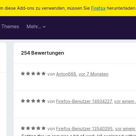
m diese Add-ons zu verwenden, müssen Sie
Firefox
herunterladen
Themes
Mehr…
254 Bewertungen
B
von
Anton666
,
vor 7 Monaten
e
w
e
r
B
von
Firefox-Benutzer 14934227
,
vor einem 
t
e
e
w
t
e
m
r
B
von
Firefox-Benutzer 13540295
,
vor einem
i
t
e