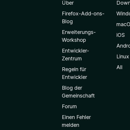
Über
Downl
M
o
Firefox-Add-ons-
Wind
z
Blog
mac
i
Erweiterungs-
l
iOS
Workshop
l
Andr
a
Entwickler-
Linux
-
Zentrum
S
All
Regeln für
t
Entwickler
a
Blog der
r
Gemeinschaft
t
s
Forum
e
Einen Fehler
i
melden
t