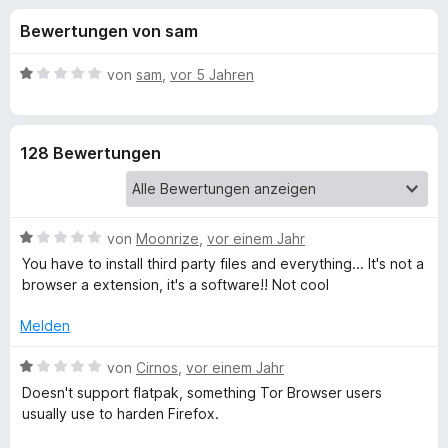
u
t
f
Bewertungen von sam
3
o
n
,
x
9
B
von
sam
,
vor 5 Jahren
-
g
v
e
B
o
w
n
e
r
e
128 Bewertungen
5
r
o
S
t
w
n
t
e
s
e
t
e
B
f
von
Moonrize
,
vor einem Jahr
r
m
r
e
n
i
You have to install third party files and everything... It's not a
w
e
t
browser a extension, it's a software!! Not cool
ü
e
n
1
r
v
Melden
r
t
o
e
B
n
von
Cirnos
,
vor einem Jahr
O
t
e
5
Doesn't support flatpak, something Tor Browser users
m
w
S
usually use to harden Firefox.
i
e
p
t
t