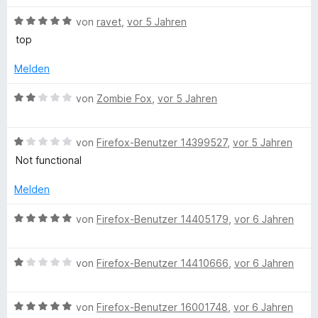
n
n
t
n
5
m
B
von
ravet
,
vor 5 Jahren
e
S
i
e
top
n
t
t
w
e
1
e
Melden
r
v
r
n
o
t
B
von
Zombie Fox
,
vor 5 Jahren
e
n
e
e
n
5
t
w
S
m
B
e
von
Firefox-Benutzer 14399527
,
vor 5 Jahren
t
i
e
r
Not functional
e
t
w
t
r
5
e
e
Melden
n
v
r
t
e
o
t
m
B
von
Firefox-Benutzer 14405179
,
vor 6 Jahren
n
n
e
i
e
5
t
t
w
S
m
2
B
e
von
Firefox-Benutzer 14410666
,
vor 6 Jahren
t
i
v
e
r
e
t
o
w
t
r
1
n
B
e
von
Firefox-Benutzer 16001748
,
vor 6 Jahren
e