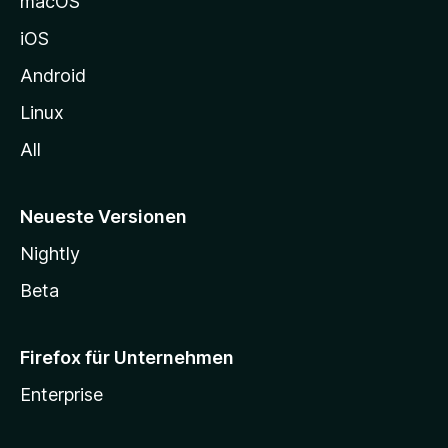
macOS
h
iOS
e
n
Android
Linux
All
Neueste Versionen
Nightly
Beta
Firefox für Unternehmen
Enterprise