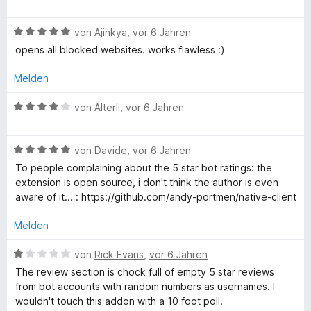
n
v
5
e
r
t
e
o
S
w
t
m
n
n
B
t
e
von
Ajinkya
,
vor 6 Jahren
e
i
5
e
e
r
t
t
opens all blocked websites. works flawless :)
S
w
r
t
m
5
t
e
n
e
i
v
Melden
e
r
e
t
t
o
r
t
n
m
1
n
B
von
Alterli
,
vor 6 Jahren
n
e
i
v
5
e
e
t
t
o
S
w
n
m
5
n
B
t
e
von
Davide
,
vor 6 Jahren
i
v
5
e
e
r
To people complaining about the 5 star bot ratings: the
t
o
S
w
r
t
extension is open source, i don't think the author is even
5
n
t
e
n
e
aware of it... : https://github.com/andy-portmen/native-client
v
5
e
r
e
t
o
S
r
t
n
m
Melden
n
t
n
e
i
5
e
e
t
t
B
von
Rick Evans
,
vor 6 Jahren
S
r
n
m
4
e
The review section is chock full of empty 5 star reviews
t
n
i
v
w
from bot accounts with random numbers as usernames. I
e
e
t
o
e
wouldn't touch this addon with a 10 foot poll.
r
n
5
n