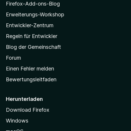
i
Firefox-Add-ons-Blog
l
Erweiterungs-Workshop
l
Entwickler-Zentrum
a
-
Regeln für Entwickler
S
Blog der Gemeinschaft
t
a
Forum
r
Einen Fehler melden
t
Bewertungsleitfaden
s
e
i
Herunterladen
t
Download Firefox
e
Windows
g
e