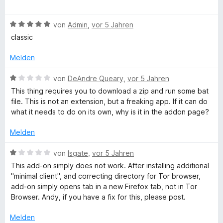
v
5
e
e
e
o
S
t
w
n
n
t
m
B
e
von
Admin
,
vor 5 Jahren
5
e
i
e
r
classic
S
r
t
w
t
t
n
1
e
e
Melden
e
e
v
r
t
r
n
o
t
m
B
von
DeAndre Queary
,
vor 5 Jahren
n
n
e
i
e
This thing requires you to download a zip and run some bat
e
5
t
t
w
file. This is not an extension, but a freaking app. If it can do
n
S
m
4
e
what it needs to do on its own, why is it in the addon page?
t
i
v
r
e
t
o
t
Melden
r
5
n
e
n
v
5
t
B
von
lsgate
,
vor 5 Jahren
e
o
S
m
e
This add-on simply does not work. After installing additional
n
n
t
i
w
"minimal client", and correcting directory for Tor browser,
5
e
t
e
add-on simply opens tab in a new Firefox tab, not in Tor
S
r
1
r
Browser. Andy, if you have a fix for this, please post.
t
n
v
t
e
e
o
e
Melden
r