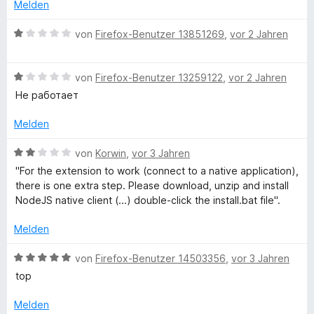
r
e
Melden
1
t
r
e
v
e
n
B
von
Firefox-Benutzer 13851269
,
vor 2 Jahren
o
t
e
e
n
n
m
n
w
5
i
B
e
von
Firefox-Benutzer 13259122
,
vor 2 Jahren
S
i
t
e
r
Не работает
t
1
w
t
e
v
e
e
n
Melden
r
o
r
t
n
n
t
m
B
von
Korwin
,
vor 3 Jahren
T
e
5
e
i
e
"For the extension to work (connect to a native application),
n
S
t
t
w
there is one extra step. Please download, unzip and install
o
t
m
1
e
NodeJS native client (...) double-click the install.bat file".
e
i
v
r
r
r
t
o
t
Melden
n
1
n
e
e
v
5
t
B
B
von
Firefox-Benutzer 14503356
,
vor 3 Jahren
n
o
S
m
e
top
n
t
i
w
r
5
e
t
e
Melden
S
r