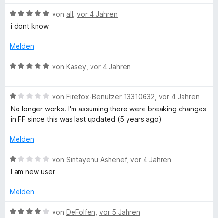
2
r
o
t
n
v
t
B
von
all
,
vor 4 Jahren
e
e
o
e
e
i dont know
r
n
w
n
t
w
n
5
m
e
Melden
e
S
i
s
r
n
t
t
t
B
von
Kasey
,
vor 4 Jahren
e
5
e
e
e
r
v
t
w
n
o
m
B
e
von
Firefox-Benutzer 13310632
,
vor 4 Jahren
r
e
n
i
e
r
No longer works. I'm assuming there were breaking changes
n
5
t
w
t
in FF since this was last updated (5 years ago)
S
5
e
e
t
v
r
t
Melden
e
o
t
m
r
n
e
i
B
von
Sintayehu Ashenef
,
vor 4 Jahren
n
5
t
t
e
I am new user
e
S
m
5
w
n
t
i
v
e
Melden
e
t
o
r
r
1
n
t
B
von
DeFolfen
,
vor 5 Jahren
n