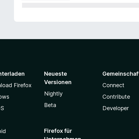
nterladen
Neueste
Gemeinschaf
Versionen
oad Firefox
Connect
Nightly
ows
Contribute
Beta
OS
Developer
Firefox für
oid