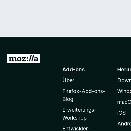
Z
u
Add-ons
Heru
r
Über
Downl
M
o
Firefox-Add-ons-
Wind
z
Blog
mac
i
Erweiterungs-
l
iOS
Workshop
l
Andr
a
Entwickler-