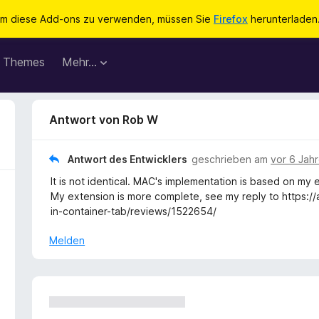
m diese Add-ons zu verwenden, müssen Sie
Firefox
herunterladen
Themes
Mehr…
Antwort von Rob W
Antwort des Entwicklers
geschrieben am
vor 6 Jah
It is not identical. MAC's implementation is based on my 
My extension is more complete, see my reply to https:
in-container-tab/reviews/1522654/
Melden