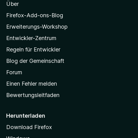
Über
z
n
i
Firefox-Add-ons-Blog
l
i
Erweiterungs-Workshop
l
Entwickler-Zentrum
a
b
-
Regeln für Entwickler
a
S
Blog der Gemeinschaft
t
r
a
Forum
r
Einen Fehler melden
t
Bewertungsleitfaden
s
e
i
Herunterladen
t
Download Firefox
e