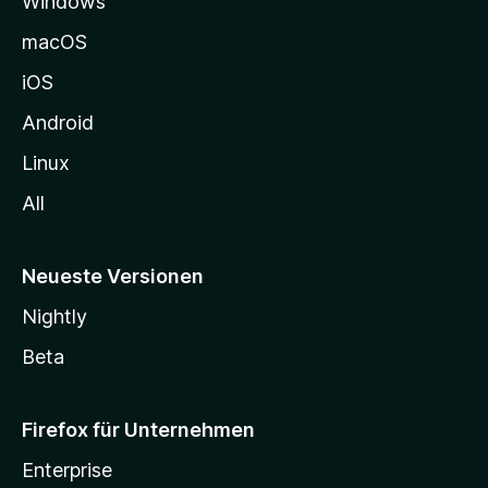
Windows
g
e
macOS
h
iOS
e
n
Android
Linux
All
Neueste Versionen
Nightly
Beta
Firefox für Unternehmen
Enterprise