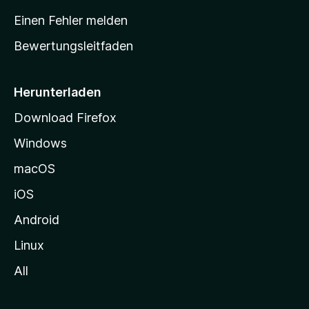
r
Einen Fehler melden
t
Bewertungsleitfaden
s
e
i
Herunterladen
t
Download Firefox
e
Windows
g
e
macOS
h
iOS
e
n
Android
Linux
All