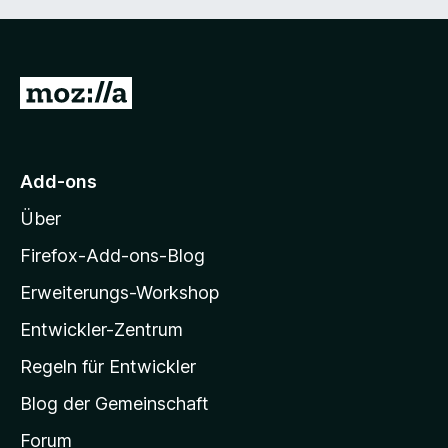
Z
u
r
M
Add-ons
o
Über
z
i
Firefox-Add-ons-Blog
l
Erweiterungs-Workshop
l
Entwickler-Zentrum
a
-
Regeln für Entwickler
S
Blog der Gemeinschaft
t
a
Forum