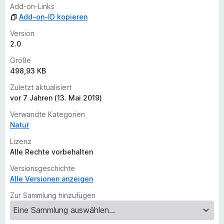
i
Add-on-Links
n
Add-on-ID kopieren
e
B
Version
e
2.0
w
Größe
e
498,93 KB
r
t
Zuletzt aktualisiert
u
vor 7 Jahren (13. Mai 2019)
n
Verwandte Kategorien
g
Natur
e
n
Lizenz
v
Alle Rechte vorbehalten
o
Versionsgeschichte
r
Alle Versionen anzeigen
Zur Sammlung hinzufügen