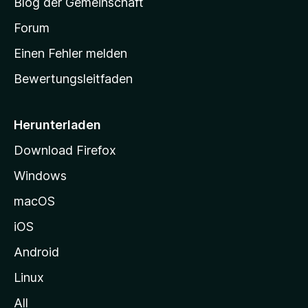
Blog der Gemeinschaft
t
a
Forum
r
Einen Fehler melden
t
Bewertungsleitfaden
s
e
i
Herunterladen
t
Download Firefox
e
Windows
g
e
macOS
h
iOS
e
n
Android
Linux
All