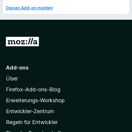
Dieses Add-on melden
Z
u
r
M
Add-ons
o
Über
z
i
Firefox-Add-ons-Blog
l
Erweiterungs-Workshop
l
Entwickler-Zentrum
a
-
Regeln für Entwickler
S