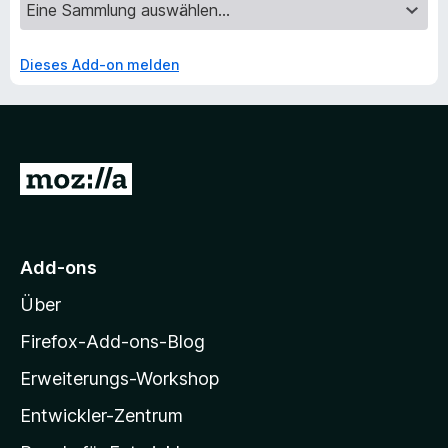
Dieses Add-on melden
Z
u
r
M
Add-ons
o
Über
z
i
Firefox-Add-ons-Blog
l
Erweiterungs-Workshop
l
Entwickler-Zentrum
a
-