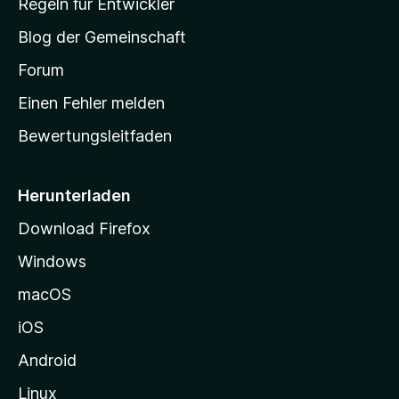
Regeln für Entwickler
S
Blog der Gemeinschaft
t
a
Forum
r
Einen Fehler melden
t
Bewertungsleitfaden
s
e
i
Herunterladen
t
Download Firefox
e
Windows
g
e
macOS
h
iOS
e
n
Android
Linux