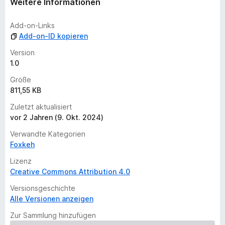
Weitere Informationen
e
i
Add-on-Links
n
Add-on-ID kopieren
e
B
Version
e
1.0
w
Größe
e
811,55 KB
r
t
Zuletzt aktualisiert
u
vor 2 Jahren (9. Okt. 2024)
n
Verwandte Kategorien
g
Foxkeh
e
n
Lizenz
v
Creative Commons Attribution 4.0
o
Versionsgeschichte
r
Alle Versionen anzeigen
Zur Sammlung hinzufügen