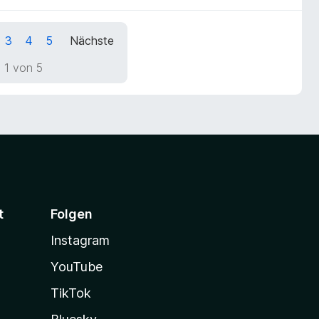
3
4
5
Nächste
 1 von 5
t
Folgen
Instagram
YouTube
TikTok