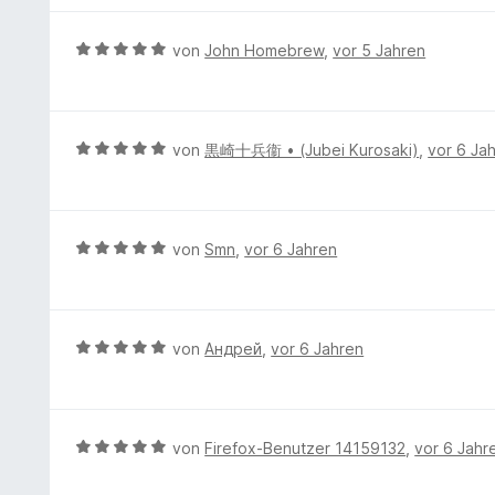
n
t
e
r
5
5
t
n
S
B
von
John Homebrew
,
vor 5 Jahren
v
m
e
t
e
o
i
n
e
w
n
t
r
e
5
4
n
r
S
B
von
黒崎十兵衞 • (Jubei Kurosaki)
,
vor 6 Ja
v
e
t
t
e
o
n
e
e
w
n
t
r
e
5
m
n
r
S
B
von
Smn
,
vor 6 Jahren
i
e
t
t
e
t
n
e
e
w
5
t
r
e
v
m
n
r
B
von
Андрей
,
vor 6 Jahren
o
i
e
t
e
n
t
n
e
w
5
5
t
e
S
v
m
r
t
B
von
Firefox-Benutzer 14159132
,
vor 6 Jahr
o
i
t
e
e
n
t
e
r
w