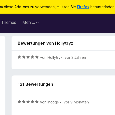
m diese Add-ons zu verwenden, müssen Sie
Firefox
herunterladen
Themes
Mehr…
Bewertungen von Hollytryx
B
von
Hollytryx
,
vor 2 Jahren
e
w
e
r
121 Bewertungen
t
e
t
m
B
von
incogsix
,
vor 9 Monaten
i
e
t
w