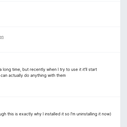
en
ng time, but recently when I try to use it it'll start
I can actually do anything with them
his is exactly why I installed it so I'm uninstalling it now)