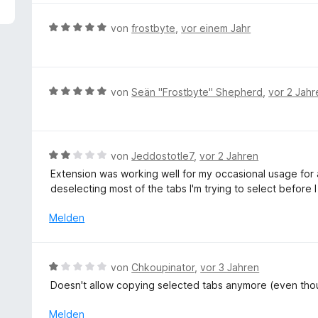
5
e
v
r
B
von
frostbyte
,
vor einem Jahr
o
t
e
n
e
w
5
t
e
S
m
r
B
von
Seän "Frostbyte" Shepherd
,
vor 2 Jahr
t
i
t
e
e
t
e
w
r
5
t
e
n
v
m
r
e
B
von
Jeddostotle7
,
vor 2 Jahren
o
i
t
n
e
n
Extension was working well for my occasional usage for a lo
t
e
w
5
deselecting most of the tabs I'm trying to select before 
5
t
e
S
v
m
r
t
Melden
o
i
t
e
n
t
e
r
5
5
t
n
S
B
von
Chkoupinator
,
vor 3 Jahren
v
m
e
t
e
o
Doesn't allow copying selected tabs anymore (even though t
i
n
e
w
n
t
r
e
Melden
5