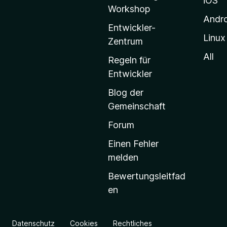
l
iOS
Workshop
l
Andr
a
Entwickler-
Linux
-
Zentrum
S
All
Regeln für
t
Entwickler
a
Blog der
r
Gemeinschaft
t
s
Forum
e
Einen Fehler
i
melden
t
Bewertungsleitfad
e
en
g
e
h
Datenschutz
Cookies
Rechtliches