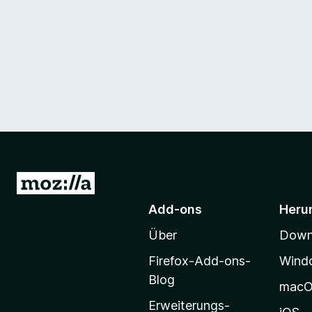
Z
u
Add-ons
Heru
r
Über
Downl
M
o
Firefox-Add-ons-
Wind
z
Blog
mac
i
Erweiterungs-