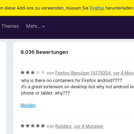
m diese Add-ons zu verwenden, müssen Sie
Firefox
herunterladen
Themes
Mehr…
8.036 Bewertungen
B
von
Firefox-Benutzer 14179354
,
vor 4 Mon
e
why is there no containers for Firefox android????
w
it's a great extension on desktop but why not android s
e
phone or tablet. why???
r
t
Melden
e
t
m
B
von
Rioldarz
,
vor 4 Monaten
i
e