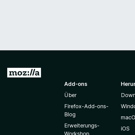
Z
u
Add-ons
Heru
r
Über
Downl
M
o
Firefox-Add-ons-
Wind
z
Blog
mac
i
Erweiterungs-
l
iOS
Workshop