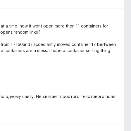
s at a time. now it wont open more then 11 containers for
 opens random links?
rs from 1 -150and i accediantly moved container 17 bertween
he containers are a mess. I hope a container sorting thing
по одному сайту. Не хватает простого текстового поля