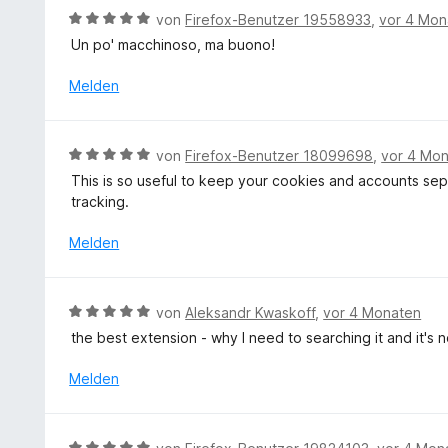
v
m
e
r
t
B
von
Firefox-Benutzer 19558933
,
vor 4 Mon
o
i
n
t
e
e
n
Un po' macchinoso, ma buono!
t
e
r
w
5
5
t
n
e
S
Melden
v
m
e
r
t
o
i
n
t
e
n
t
e
r
5
B
von
Firefox-Benutzer 18099698
,
vor 4 Mo
5
t
n
S
e
v
This is so useful to keep your cookies and accounts sep
m
e
t
w
o
tracking.
i
n
e
e
n
t
r
r
Melden
5
5
n
t
S
v
e
e
t
o
n
t
e
B
n
von
Aleksandr Kwaskoff
,
vor 4 Monaten
m
r
e
5
the best extension - why I need to searching it and it's no
i
n
w
S
t
e
e
t
Melden
5
n
r
e
v
t
r
o
e
n
B