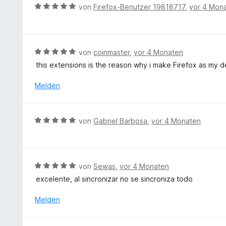
t
B
r
von
Firefox-Benutzer 19818717
,
vor 4 Mon
m
e
n
i
w
e
t
e
n
4
r
B
von
coinmaster
,
vor 4 Monaten
v
t
e
o
this extensions is the reason why i make Firefox as my d
e
w
n
t
e
Melden
5
m
r
S
i
t
t
t
e
e
B
von
Gabriel Barbosa
,
vor 4 Monaten
5
t
r
e
v
m
n
w
o
i
e
e
n
t
n
r
5
B
von
Sewas
,
vor 4 Monaten
5
t
S
e
v
excelente, al sincronizar no se sincroniza todo
e
t
w
o
t
e
e
Melden
n
m
r
r
5
i
n
t
S