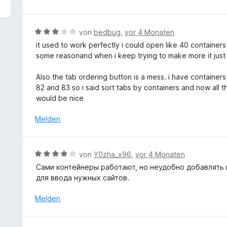
t
w
3
e
v
r
B
von
bedbug
,
vor 4 Monaten
o
t
e
n
it used to work perfectly i could open like 40 container
e
w
5
some reasonand when i keep trying to make more it just
t
e
S
m
r
t
Also the tab ordering button is a mess. i have containe
i
t
e
82 and 83 so i said sort tabs by containers and now all t
t
e
r
would be nice
5
t
n
v
m
Melden
e
o
i
n
n
t
5
3
B
von
Y0zha_x96
,
vor 4 Monaten
S
v
e
t
Сами контейнеры работают, но неудобно добавлять 
o
w
e
для ввода нужных сайтов.
n
e
r
5
r
Melden
n
S
t
e
t
e
n
e