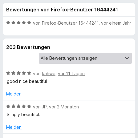
u
t
f
Bewertungen von Firefox-Benutzer 16444241
4
o
n
,
x
6
B
von
Firefox-Benutzer 16444241
,
vor einem Jahr
-
g
v
e
B
o
w
n
e
r
e
203 Bewertungen
5
r
o
S
t
w
n
t
e
s
e
t
e
B
f
von
kahwe
,
vor 11 Tagen
r
m
r
e
n
i
good nice beautiful
w
e
t
ü
e
n
5
Melden
r
v
r
t
B
o
von
JP
,
vor 2 Monaten
e
e
n
Simply beautiful.
M
t
w
5
m
e
S
Melden
i
r
o
t
t