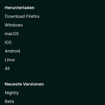
i
Herunterladen
t
Download Firefox
e
Windows
g
e
macOS
h
iOS
e
n
Android
Linux
All
Neueste Versionen
Nightly
Beta