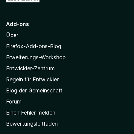
n
5
u
e
S
r
n
t
M
e
Add-ons
r
o
n
Über
z
e
i
Firefox-Add-ons-Blog
n
l
Erweiterungs-Workshop
l
Entwickler-Zentrum
a
-
Regeln für Entwickler
S
Blog der Gemeinschaft
t
a
Forum
r
Einen Fehler melden
t
Bewertungsleitfaden
s
e