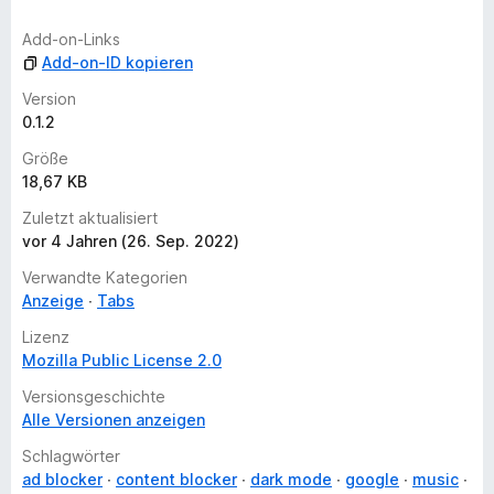
g
Add-on-Links
e
Add-on-ID kopieren
n
v
Version
o
0.1.2
r
Größe
18,67 KB
Zuletzt aktualisiert
vor 4 Jahren (26. Sep. 2022)
Verwandte Kategorien
Anzeige
Tabs
Lizenz
Mozilla Public License 2.0
Versionsgeschichte
Alle Versionen anzeigen
Schlagwörter
ad blocker
content blocker
dark mode
google
music