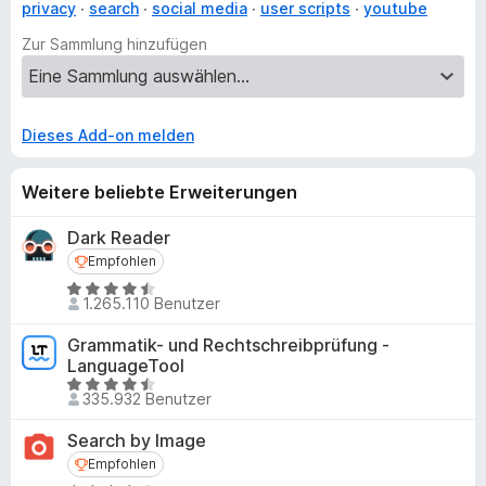
privacy
search
social media
user scripts
youtube
Zur Sammlung hinzufügen
Dieses Add-on melden
Weitere beliebte Erweiterungen
Dark Reader
Empfohlen
Empfohlen
B
1.265.110 Benutzer
e
w
Grammatik- und Rechtschreibprüfung -
e
LanguageTool
r
B
335.932 Benutzer
t
e
e
w
Search by Image
t
e
Empfohlen
Empfohlen
m
r