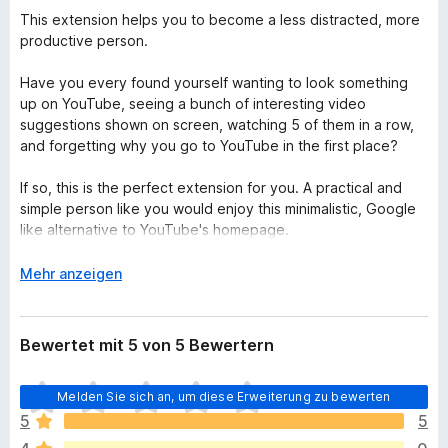
This extension helps you to become a less distracted, more
productive person.
Have you every found yourself wanting to look something
up on YouTube, seeing a bunch of interesting video
suggestions shown on screen, watching 5 of them in a row,
and forgetting why you go to YouTube in the first place?
If so, this is the perfect extension for you. A practical and
simple person like you would enjoy this minimalistic, Google
like alternative to YouTube's homepage.
A
Mehr anzeigen
u
s
k
Bewertet mit 5 von 5 Bewertern
l
a
E
Melden Sie sich an, um diese Erweiterung zu bewerten
p
s
p
5
5
l
e