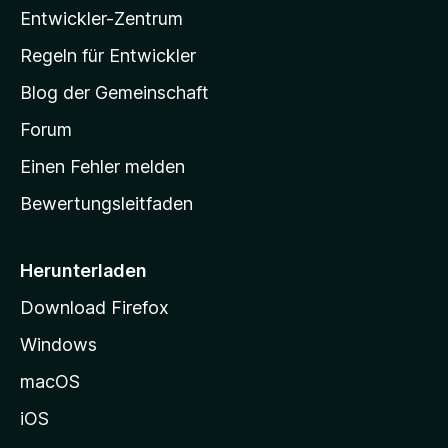
r
5
Entwickler-Zentrum
a
n
S
e
-
Regeln für Entwickler
t
n
S
e
Blog der Gemeinschaft
r
t
n
a
Forum
e
r
n
Einen Fehler melden
t
Bewertungsleitfaden
s
e
i
Herunterladen
t
Download Firefox
e
Windows
g
e
macOS
h
iOS
e