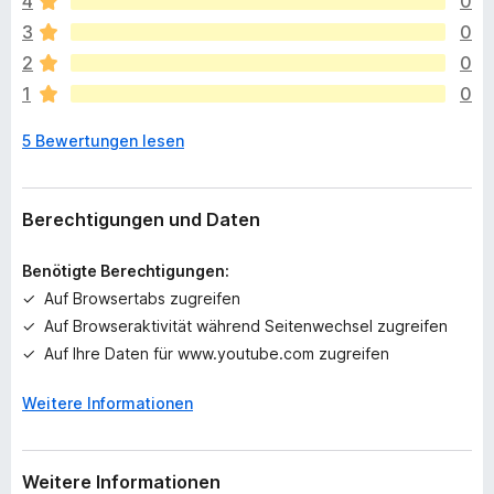
4
0
i
n
e
3
0
g
2
0
e
1
0
n
n
5 Bewertungen lesen
o
c
h
k
Berechtigungen und Daten
e
i
Benötigte Berechtigungen:
n
Auf Browsertabs zugreifen
e
Auf Browseraktivität während Seitenwechsel zugreifen
B
e
Auf Ihre Daten für www.youtube.com zugreifen
w
e
Weitere Informationen
r
t
u
Weitere Informationen
n