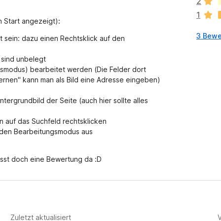
2
e
1
n
n Start angezeigt)
:
n
3 Bewe
o
 sein: dazu einen Rechtsklick auf den
c
h
 sind unbelegt
k
ngsmodus) bearbeitet werden (Die Felder dort
e
tfernen" kann man als Bild eine Adresse eingeben)
i
n
intergrundbild der Seite (auch hier sollte alles
e
B
n auf das Suchfeld rechtsklicken
e
et den Bearbeitungsmodus aus
w
e
asst doch eine Bewertung da :D
r
t
u
n
g
e
Zuletzt aktualisiert