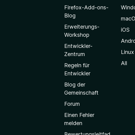
o
Firefox-Add-ons-
Wind
z
Blog
mac
i
Erweiterungs-
l
iOS
Workshop
l
Andr
a
Entwickler-
Linux
-
Zentrum
S
All
Regeln für
t
Entwickler
a
Blog der
r
Gemeinschaft
t
s
Forum
e
Einen Fehler
i
melden
t
Bewertungsleitfad