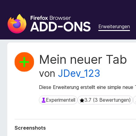
A
d
Erweiterungen
d
-
o
n
M
Mein neuer Tab
s
e
t
f
von
JDev_123
a
ü
d
r
a
Diese Erweiterung erstellt eine simple neue 
d
t
e
e
Experimentell
3.7 (3 Bewertungen)
Experimentell
3.7 (3 Bewertungen)
n
n
F
z
u
i
r
r
Screenshots
E
e