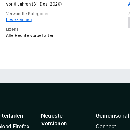
n
vor 6 Jahren (31. Dez. 2020)
v
Verwandte Kategorien
o
Lesezeichen
r
Lizenz
Alle Rechte vorbehalten
nterladen
Neueste
Gemeinschaf
Versionen
oad Firefox
Connect