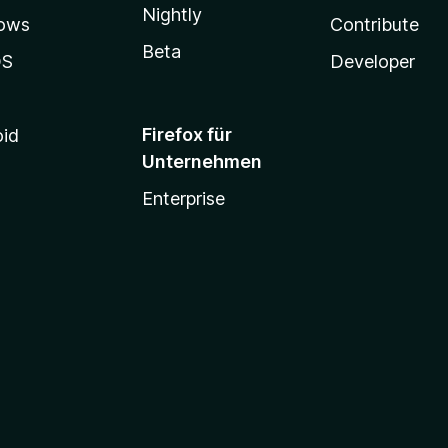
Nightly
ows
Contribute
Beta
OS
Developer
Firefox für
oid
Unternehmen
Enterprise