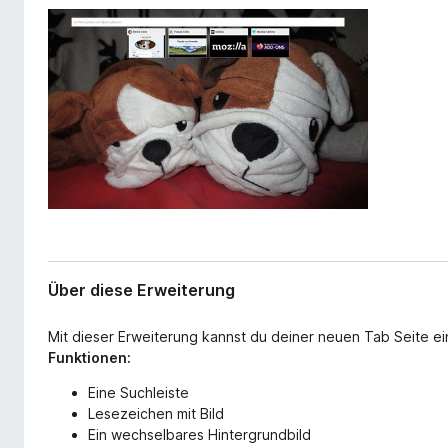
r
f
w
o
e
x
i
-
t
e
B
r
r
u
o
n
w
g
s
e
r
Über diese Erweiterung
Mit dieser Erweiterung kannst du deiner neuen Tab Seite 
Funktionen:
Eine Suchleiste
Lesezeichen mit Bild
Ein wechselbares Hintergrundbild