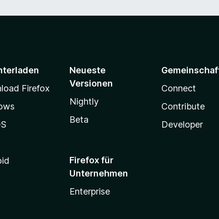
nterladen
Neueste
Gemeinschaf
Versionen
oad Firefox
Connect
Nightly
ows
Contribute
Beta
OS
Developer
Firefox für
oid
Unternehmen
Enterprise