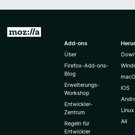
Z
u
Add-ons
Heru
r
Über
Downl
M
o
Firefox-Add-ons-
Wind
z
Blog
mac
i
Erweiterungs-
l
iOS
Workshop
l
Andr
a
Entwickler-
Linux
-
Zentrum
S
All
Regeln für
t
Entwickler