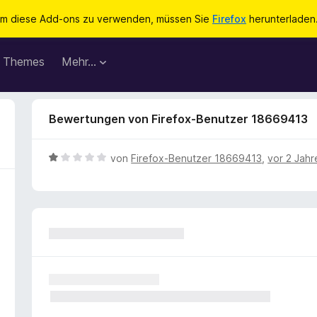
m diese Add-ons zu verwenden, müssen Sie
Firefox
herunterladen
Themes
Mehr…
Bewertungen von Firefox-Benutzer 18669413
B
von
Firefox-Benutzer 18669413
,
vor 2 Jahr
e
w
e
r
t
e
t
m
i
t