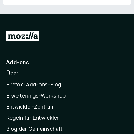
g
e
T
Z
u
o
r
M
o
Add-ons
o
Über
z
l
i
Firefox-Add-ons-Blog
l
Erweiterungs-Workshop
l
Entwickler-Zentrum
a
-
Regeln für Entwickler
S
Blog der Gemeinschaft
t