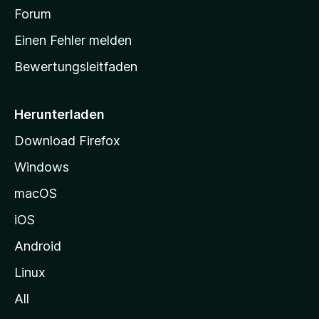
a
Forum
r
Einen Fehler melden
t
Bewertungsleitfaden
s
e
i
Herunterladen
t
Download Firefox
e
Windows
g
e
macOS
h
iOS
e
n
Android
Linux
All