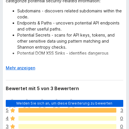
categorize potential security-related information:
Subdomains - discovers related subdomains within the
code.
Endpoints & Paths - uncovers potential API endpoints
and other useful paths.
Potential Secrets - scans for API keys, tokens, and
other sensitive data using pattern matching and
Shannon entropy checks.
Potential DOM XSS Sinks - identifies dangerous
properties and functions like .innerHTML and
document.write.
A
Mehr anzeigen
Interesting Parameters - flags potentially vulnerable
u
URL parameters (e.g., redirect, debug, url).
s
Source Maps - finds links to source maps which can
k
Bewertet mit 5 von 3 Bewertern
expose original source code.
l
a
If it is a valid source map, the extension tries to
E
Melden Sie sich an, um diese Erweiterung zu bewerten
p
deconstruct source files based on data there
s
p
5
3
l
JS Libraries - lists identified JavaScript libraries and
e
4
0
i
their versions.
n
e
3
0