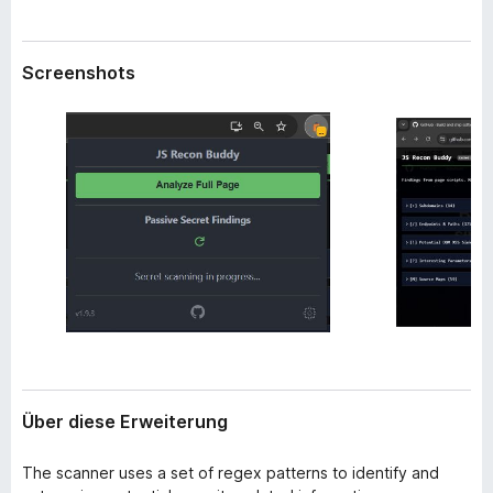
w
f
e
o
i
Screenshots
x
t
e
-
r
B
u
r
n
o
g
w
s
e
r
Über diese Erweiterung
The scanner uses a set of regex patterns to identify and