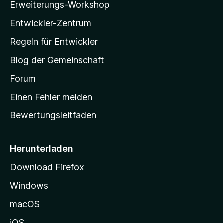
o
Erweiterungs-Workshop
e
l
n
r
5
Entwickler-Zentrum
a
n
S
e
-
Regeln für Entwickler
t
n
S
e
Blog der Gemeinschaft
r
t
n
a
Forum
e
r
n
Einen Fehler melden
t
Bewertungsleitfaden
s
e
i
Herunterladen
t
Download Firefox
e
Windows
g
e
macOS
h
iOS