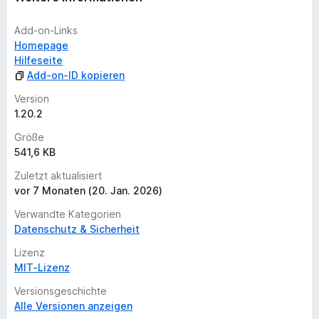
e
n
Add-on-Links
v
Homepage
o
Hilfeseite
r
Add-on-ID kopieren
Version
1.20.2
Größe
541,6 KB
Zuletzt aktualisiert
vor 7 Monaten (20. Jan. 2026)
Verwandte Kategorien
Datenschutz & Sicherheit
Lizenz
MIT-Lizenz
Versionsgeschichte
Alle Versionen anzeigen