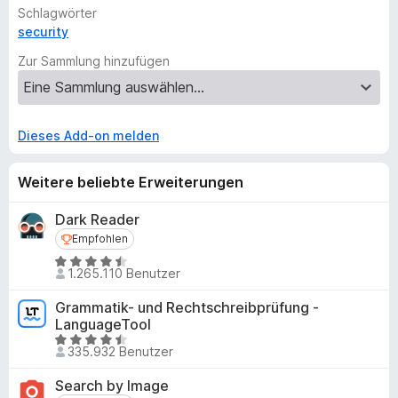
Schlagwörter
security
Zur Sammlung hinzufügen
Dieses Add-on melden
Weitere beliebte Erweiterungen
Dark Reader
Empfohlen
Empfohlen
B
1.265.110 Benutzer
e
w
Grammatik- und Rechtschreibprüfung -
e
LanguageTool
r
B
335.932 Benutzer
t
e
e
w
Search by Image
t
e