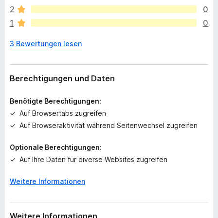
g
2
0
e
1
0
n
n
3 Bewertungen lesen
o
c
h
k
Berechtigungen und Daten
e
i
Benötigte Berechtigungen:
n
Auf Browsertabs zugreifen
e
Auf Browseraktivität während Seitenwechsel zugreifen
B
e
Optionale Berechtigungen:
w
e
Auf Ihre Daten für diverse Websites zugreifen
r
t
Weitere Informationen
u
n
g
Weitere Informationen