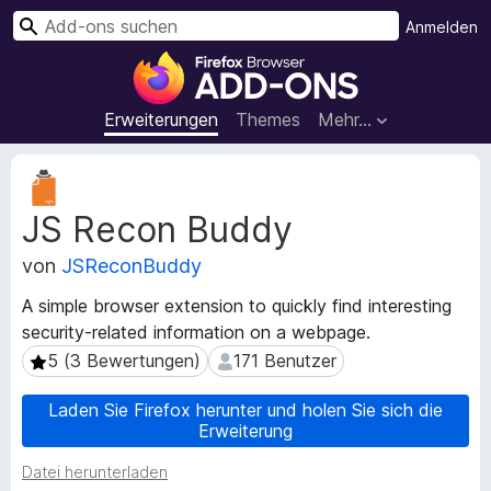
S
Anmelden
u
A
c
d
h
d
Erweiterungen
Themes
Mehr…
e
-
n
o
M
n
e
JS Recon Buddy
t
s
a
f
von
JSReconBuddy
d
ü
a
r
A simple browser extension to quickly find interesting
t
d
security-related information on a webpage.
e
e
n
5 (3 Bewertungen)
171 Benutzer
5 (3 Bewertungen)
171 Benutzer
n
z
u
F
Laden Sie Firefox herunter und holen Sie sich die
r
Erweiterung
i
E
r
Datei herunterladen
r
e