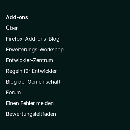
r
n
n
r
n
5
M
e
S
Add-ons
o
n
t
Über
e
z
r
i
Firefox-Add-ons-Blog
n
l
e
Erweiterungs-Workshop
l
n
Entwickler-Zentrum
a
-
Regeln für Entwickler
S
Blog der Gemeinschaft
t
a
Forum
r
Einen Fehler melden
t
Bewertungsleitfaden
s
e