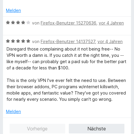
4
w
t
t
v
e
e
Melden
o
r
t
y
n
t
m
B
von
Firefox-Benutzer 15270636
,
vor 4 Jahren
5
e
i
e
S
t
t
w
t
m
5
B
e
von
Firefox-Benutzer 14137527
,
vor 4 Jahren
e
i
v
e
r
Disregard those complaining about it not being free-- No
r
t
o
w
t
VPN worth a damn is. If you catch it at the right time, you --
n
5
n
e
e
like myself-- can probably get a paid sub for the better part
e
v
5
r
t
of a decade for less than $100.
n
o
S
t
m
n
t
e
i
This is the only VPN I've ever felt the need to use. Between
5
e
t
t
their browser addons, PC programs w/internet killswitch,
S
r
m
4
mobile apps, and fantastic value? They've got you covered
t
n
i
v
for nearly every scenario. You simply can't go wrong.
e
e
t
o
r
n
5
n
Melden
n
v
5
e
o
S
Vorherige
Nächste
n
n
t