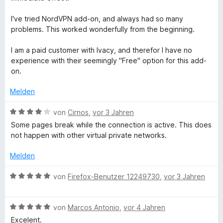
i
v
5
e
r
e
t
a
o
S
r
t
n
I've tried NordVPN add-on, and always had so many
1
n
t
n
e
problems. This worked wonderfully from the beginning.
v
5
e
e
t
n
o
S
r
n
m
I am a paid customer with Ivacy, and therefor I have no
n
t
n
i
experience with their seemingly "Free" option for this add-
d
5
e
e
t
on.
S
r
n
5
S
t
n
v
Melden
e
e
o
r
n
n
e
B
von
Cirnos
,
vor 3 Jahren
n
5
e
Some pages break while the connection is active. This does
e
S
w
c
not happen with other virtual private networks.
n
t
e
e
r
Melden
u
r
t
n
e
B
von
Firefox-Benutzer 12249730
,
vor 3 Jahren
r
e
t
e
n
m
w
i
i
B
e
von
Marcos Antonio
,
vor 4 Jahren
t
e
r
Excelent.