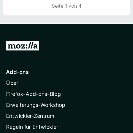
5
e
Seite 1 von 4
S
r
t
n
e
e
r
n
n
e
Z
n
u
r
M
Add-ons
o
Über
z
i
Firefox-Add-ons-Blog
l
Erweiterungs-Workshop
l
Entwickler-Zentrum
a
-
Regeln für Entwickler
S