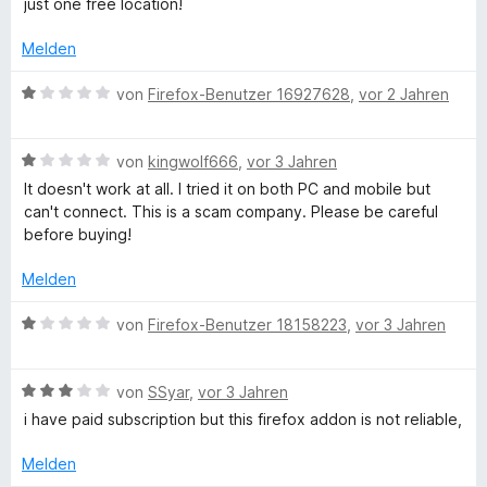
just one free location!
s
1
n
t
w
n
t
v
5
e
e
e
e
Melden
o
S
r
r
t
n
t
n
t
n
t
m
B
von
Firefox-Benutzer 16927628
,
vor 2 Jahren
5
e
e
e
i
e
F
S
r
n
t
t
w
t
n
m
5
B
e
von
kingwolf666
,
vor 3 Jahren
r
e
e
i
v
e
r
It doesn't work at all. I tried it on both PC and mobile but
r
n
t
o
w
t
can't connect. This is a scam company. Please be careful
e
n
3
n
e
e
before buying!
e
v
5
r
t
n
o
S
t
m
e
Melden
n
t
e
i
5
e
t
t
B
von
Firefox-Benutzer 18158223
,
vor 3 Jahren
V
S
r
m
1
e
t
n
i
v
w
P
e
e
t
o
B
e
von
SSyar
,
vor 3 Jahren
r
n
1
n
e
r
i have paid subscription but this firefox addon is not reliable,
n
N
v
5
w
t
e
o
S
e
e
Melden
n
n
t
r
t