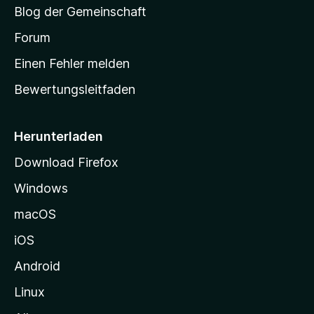
Blog der Gemeinschaft
t
a
Forum
r
Einen Fehler melden
t
Bewertungsleitfaden
s
e
i
Herunterladen
t
Download Firefox
e
Windows
g
e
macOS
h
iOS
e
n
Android
Linux