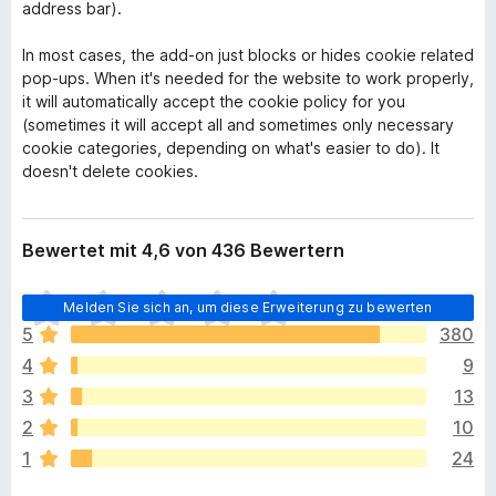
address bar).
In most cases, the add-on just blocks or hides cookie related
pop-ups. When it's needed for the website to work properly,
it will automatically accept the cookie policy for you
(sometimes it will accept all and sometimes only necessary
cookie categories, depending on what's easier to do). It
doesn't delete cookies.
Bewertet mit 4,6 von 436 Bewertern
E
Melden Sie sich an, um diese Erweiterung zu bewerten
s
5
380
l
4
9
i
e
3
13
g
2
10
e
1
24
n
n