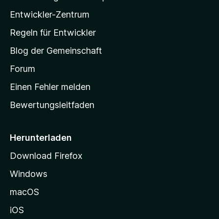
l
Entwickler-Zentrum
a
-
Regeln für Entwickler
S
Blog der Gemeinschaft
t
a
Forum
r
Einen Fehler melden
t
Bewertungsleitfaden
s
e
i
Herunterladen
t
Download Firefox
e
Windows
g
e
macOS
h
iOS
e