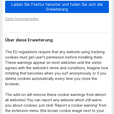
w
Laden Sie Firefox herunter und holen Sie sich die
f
e
Erweiterung
o
i
x
t
Datei herunterladen
e
-
r
B
u
r
n
Über diese Erweiterung
o
g
w
The EU regulations require that any website using tracking
s
cookies must get user's permission before installing them.
e
These warnings appear on most websites until the visitor
r
agrees with the website's terms and conditions. Imagine how
irritating that becomes when you surf anonymously or if you
delete cookies automatically every time you close the
browser.
This add-on will remove these cookie warnings from almost
all websites! You can report any website which still warns
you about cookies: just click 'Report a cookie warning' from
the extension menu (the brown cookie image next to your