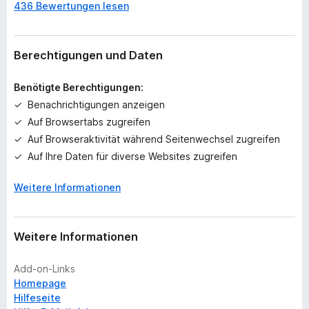
436 Bewertungen lesen
o
c
h
k
Berechtigungen und Daten
e
i
Benötigte Berechtigungen:
n
Benachrichtigungen anzeigen
e
Auf Browsertabs zugreifen
B
e
Auf Browseraktivität während Seitenwechsel zugreifen
w
Auf Ihre Daten für diverse Websites zugreifen
e
r
Weitere Informationen
t
u
n
Weitere Informationen
g
e
Add-on-Links
n
Homepage
v
Hilfeseite
o