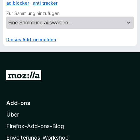
ad blocker
anti tracker
Zur Sammlung hinzufügen
Dieses Add-on melden
Z
u
r
M
Add-ons
o
Über
z
i
Firefox-Add-ons-Blog
l
Erweiterungs-Workshop