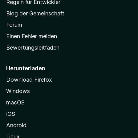
Regeln für Entwickler
S
Blog der Gemeinschaft
t
a
Forum
r
Einen Fehler melden
t
Bewertungsleitfaden
s
e
i
Herunterladen
t
Download Firefox
e
Windows
g
e
macOS
h
iOS
e
n
Android
Linux