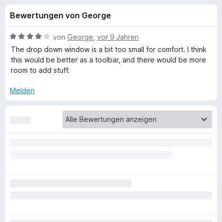
u
t
f
Bewertungen von George
4
o
n
,
x
5
B
von
George
,
vor 9 Jahren
-
g
v
e
The drop down window is a bit too small for comfort. I think
B
o
w
this would be better as a toolbar, and there would be more
n
e
r
room to add stuff.
e
5
r
o
S
t
Melden
w
n
t
e
s
e
t
e
f
r
m
r
n
i
e
t
ü
n
4
v
r
o
n
I
5
S
P
t