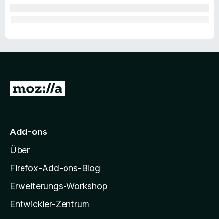
Z
u
r
M
Add-ons
o
Über
z
i
Firefox-Add-ons-Blog
l
Erweiterungs-Workshop
l
Entwickler-Zentrum
a
-