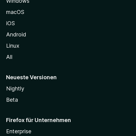
Windows
g
e
macOS
h
iOS
e
n
Android
Linux
All
Neueste Versionen
Nightly
Beta
Firefox für Unternehmen
Enterprise