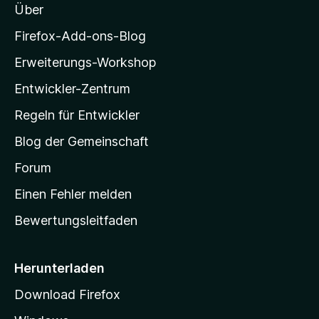
n
Über
z
e
i
Firefox-Add-ons-Blog
n
l
Erweiterungs-Workshop
l
Entwickler-Zentrum
a
-
Regeln für Entwickler
S
Blog der Gemeinschaft
t
a
Forum
r
Einen Fehler melden
t
Bewertungsleitfaden
s
e
i
Herunterladen
t
Download Firefox
e