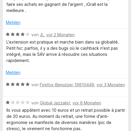
e
e
faire ses achats en gagnant de l'argent , iGrall est la
t
t
r
r
r
meilleure .
m
4
n
t
i
v
e
e
Melden
a
t
o
n
t
4
n
m
B
von
JL
,
vor 2 Monaten
v
5
a
i
e
o
S
L'extension est pratique et marche bien dans sa globalité.
t
w
n
t
Petit hic: parfois, il y a des bugs où le cashback n'est pas
l
5
e
5
e
intégré, mais le SAV arrive à résoudre ces situations
v
r
S
r
rapidement.
-
o
t
t
n
n
e
e
Melden
e
5
t
r
n
C
S
m
B
n
von
Firefox-Benutzer 19910449
,
vor 3 Monaten
t
i
e
e
a
e
t
w
n
r
4
B
e
von
Global Jazzalist
,
vor 6 Monaten
s
n
v
e
r
Ils vous appâtent avec 10 euros et un retrait possible à partir
e
o
w
t
de 20 euros. Au moment du retrait, une forme d'anti-
n
n
e
h
e
ergonomie se manifeste de diverses manières (pic de
5
r
t
stress), le virement ne fonctionne pas.