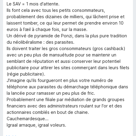
S
t
m
Le SAV = 1 mois d'attente.
b
t
e
i
Ils font cela avec tous les petits consommateurs,
e
t
t
probablement des dizaines de milliers, qui lâchent prise et
a
r
m
5
laissent tomber, ce qui leur permet de prendre environ 10
n
i
v
euros à l’œil à chaque fois, sur la masse.
c
e
t
o
Un dérivé de pyramide de Ponzi, dans la plus pure tradition
n
1
n
du néolibéralisme : des parasites.
v
5
k
Ils doivent traiter les gros consommateurs (gros cashback)
o
S
avec un peu plus de mansuétude pour se maintenir un
n
t
semblant de réputation et aussi conserver leur potentiel
&
5
e
publicitaire pour attirer les sites commerçant dans leurs filets
S
r
(régie publicitaire).
G
t
n
J'imagine qu'ils fourgueront en plus votre numéro de
e
e
téléphone aux parasites du démarchage téléphonique dans
r
u
n
la lancée pour ramasser un peu plus de fric.
n
Probablement une filiale par médiation de grands groupes
e
financiers avec des administrateurs roulant sur l'or et des
t
n
actionnaires comblés en bout de chaine.
Cauchemardesque...
s
Igraal arnaque, igraal voleurs.