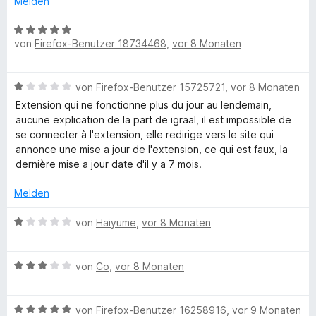
Melden
n
t
n
r
5
e
e
t
B
S
r
n
e
von
Firefox-Benutzer 18734468
,
vor 8 Monaten
e
t
n
t
w
e
e
m
e
r
n
B
i
von
Firefox-Benutzer 15725721
,
vor 8 Monaten
r
n
e
t
t
Extension qui ne fonctionne plus du jour au lendemain,
e
w
1
e
aucune explication de la part de igraal, il est impossible de
n
e
v
t
se connecter à l'extension, elle redirige vers le site qui
r
o
m
annonce une mise a jour de l'extension, ce qui est faux, la
t
n
i
dernière mise a jour date d'il y a 7 mois.
e
5
t
t
S
5
Melden
m
t
v
i
e
B
o
von
Haiyume
,
vor 8 Monaten
t
r
e
n
1
n
w
5
v
e
B
e
von
Co
,
vor 8 Monaten
S
o
n
e
r
t
n
w
t
e
5
B
e
von
Firefox-Benutzer 16258916
,
vor 9 Monaten
e
r