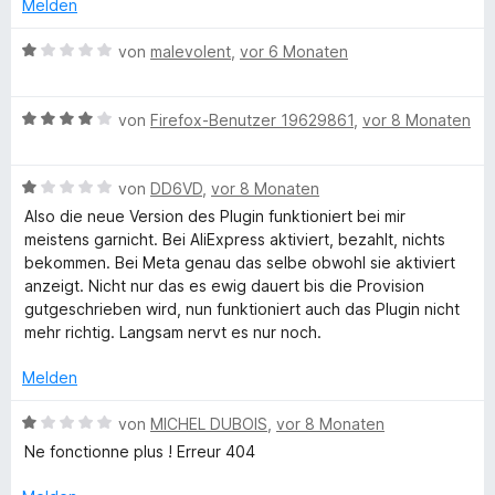
c
Melden
B
h
von
malevolent
,
vor 6 Monaten
e
w
e
B
e
von
Firefox-Benutzer 19629861
,
vor 8 Monaten
e
r
i
w
t
B
e
von
DD6VD
,
vor 8 Monaten
e
n
e
r
t
Also die neue Version des Plugin funktioniert bei mir
w
t
m
meistens garnicht. Bei AliExpress aktiviert, bezahlt, nichts
e
e
i
bekommen. Bei Meta genau das selbe obwohl sie aktiviert
e
r
t
t
anzeigt. Nicht nur das es ewig dauert bis die Provision
t
m
1
gutgeschrieben wird, nun funktioniert auch das Plugin nicht
e
i
v
mehr richtig. Langsam nervt es nur noch.
t
t
o
m
4
n
Melden
i
v
5
t
o
S
B
von
MICHEL DUBOIS
,
vor 8 Monaten
1
n
t
e
Ne fonctionne plus ! Erreur 404
v
5
e
w
o
S
r
e