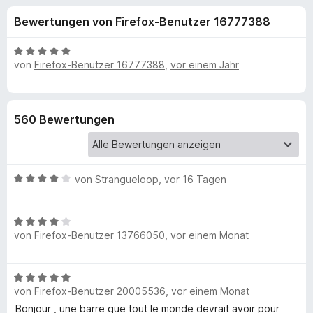
u
t
f
Bewertungen von Firefox-Benutzer 16777388
4
o
n
,
x
4
B
-
von
Firefox-Benutzer 16777388
,
vor einem Jahr
g
v
e
B
o
w
n
e
r
e
5
r
o
560 Bewertungen
S
t
w
n
t
e
s
e
t
e
f
r
m
B
von
Strangueloop
r
,
vor 16 Tagen
n
i
e
e
t
ü
w
n
5
B
e
v
r
von
Firefox-Benutzer 13766050
,
vor einem Monat
e
r
o
w
t
n
e
e
i
5
B
r
t
S
von
Firefox-Benutzer 20005536
,
vor einem Monat
e
t
m
G
t
w
Bonjour , une barre que tout le monde devrait avoir pour
e
i