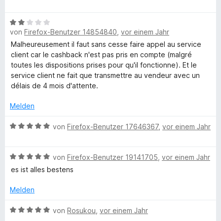
r
n
e
4
n
t
n
w
v
5
e
e
B
e
o
S
t
von
Firefox-Benutzer 14854840
,
vor einem Jahr
n
e
r
n
t
m
w
t
5
Malheureusement il faut sans cesse faire appel au service
e
i
e
e
S
client car le cashback n'est pas pris en compte (malgré
r
t
r
t
t
toutes les dispositions prises pour qu'il fonctionne). Et le
n
5
t
m
e
service client ne fait que transmettre au vendeur avec un
e
v
e
i
r
délais de 4 mois d'attente.
n
o
t
t
n
n
m
5
Melden
e
5
i
v
n
S
t
B
o
von
Firefox-Benutzer 17646367
,
vor einem Jahr
t
2
e
n
e
v
w
5
r
B
o
e
von
Firefox-Benutzer 19141705
,
vor einem Jahr
S
n
e
n
r
t
es ist alles bestens
e
w
5
t
e
n
e
S
e
r
Melden
r
t
t
n
t
e
m
e
B
von
Rosukou
,
vor einem Jahr
e
r
i
n
e