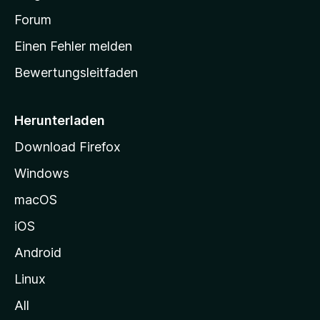
t
a
Forum
r
Einen Fehler melden
t
Bewertungsleitfaden
s
e
i
Herunterladen
t
Download Firefox
e
Windows
g
e
macOS
h
iOS
e
n
Android
Linux
All