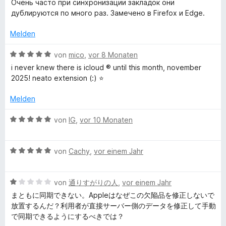
r
Очень часто при синхронизации закладок они
r
1
n
w
t
дублируются по много раз. Замечено в Firefox и Edge.
n
v
5
e
e
e
o
S
r
t
Melden
n
n
t
t
m
5
e
e
i
B
von
mico
,
vor 8 Monaten
S
r
t
t
e
i never knew there is icloud ® until this month, november
t
n
m
1
w
2025! neato extension (:) ⭐
e
e
i
v
e
r
n
t
o
r
Melden
n
2
n
t
e
v
5
e
B
von
IG
,
vor 10 Monaten
n
o
S
t
e
n
t
m
w
5
e
i
B
e
von
Cachy
,
vor einem Jahr
S
r
t
e
r
t
n
5
w
t
e
e
v
B
e
von
通りすがりの人
,
vor einem Jahr
e
r
n
o
e
r
t
まともに同期できない。Appleはなぜこの欠陥品を修正しないで
n
n
w
t
m
放置するんだ？利用者が直接サーバー側のデータを修正して手動
e
5
e
e
i
で同期できるようにするべきでは？
n
S
r
t
t