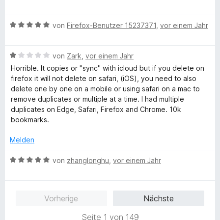
e
r
t
m
5
n
w
n
e
i
v
5
B
e
von
Firefox-Benutzer 15237371
,
vor einem Jahr
e
t
t
o
S
e
r
n
m
5
n
t
w
t
i
v
5
e
B
e
von
Zark
,
vor einem Jahr
e
t
o
S
r
e
r
t
Horrible. It copies or "sync" with icloud but if you delete on
5
n
t
n
w
t
m
firefox it will not delete on safari, (iOS), you need to also
v
5
e
e
e
e
i
delete one by one on a mobile or using safari on a mac to
o
S
r
n
r
t
t
remove duplicates or multiple at a time. I had multiple
n
t
n
t
m
3
duplicates on Edge, Safari, Firefox and Chrome. 10k
5
e
e
e
i
v
bookmarks.
S
r
n
t
t
o
t
n
m
5
n
Melden
e
e
i
v
5
r
n
t
o
S
B
von
zhanglonghu
,
vor einem Jahr
n
1
n
t
e
e
v
5
e
w
n
o
S
r
e
Vorherige
Nächste
n
t
n
r
5
e
e
t
Seite 1 von 149