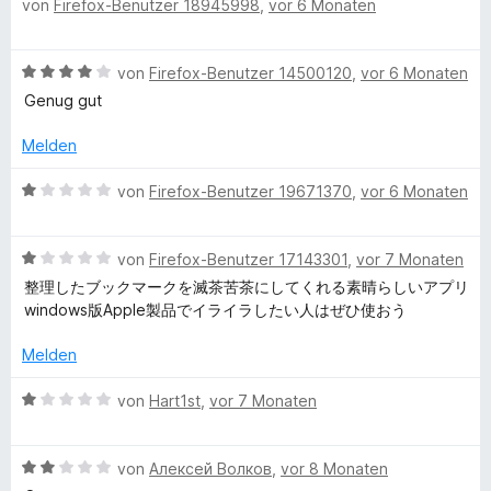
1
e
von
Firefox-Benutzer 18945998
,
vor 6 Monaten
e
z
r
v
t
w
n
o
m
e
e
e
n
B
i
von
Firefox-Benutzer 14500120
,
vor 6 Monaten
r
n
5
e
t
t
Genug gut
S
w
5
i
e
t
e
v
t
Melden
e
r
o
m
c
r
t
n
B
i
von
Firefox-Benutzer 19671370
,
vor 6 Monaten
n
e
5
e
t
h
e
t
S
w
5
n
m
t
B
e
von
Firefox-Benutzer 17143301
,
vor 7 Monaten
v
e
i
e
e
r
o
整理したブックマークを滅茶苦茶にしてくれる素晴らしいアプリ
t
r
w
t
n
windows版Apple製品でイライラしたい人はぜひ使おう
4
n
e
e
5
n
v
e
r
t
S
Melden
o
n
t
m
t
n
e
i
e
B
von
Hart1st
,
vor 7 Monaten
5
t
t
r
e
S
m
1
n
w
t
i
v
e
B
e
von
Алексей Волков
,
vor 8 Monaten
e
t
o
n
e