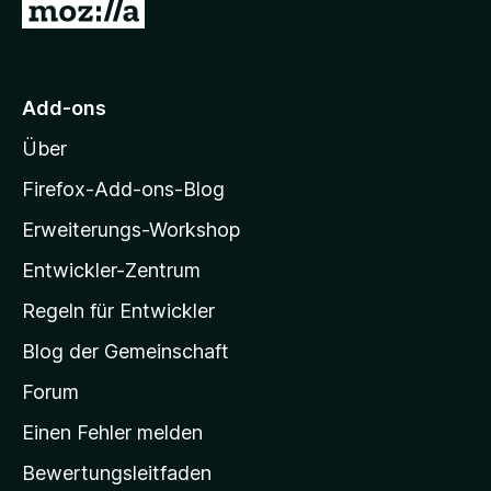
r
Z
n
n
n
5
u
e
S
r
n
t
M
e
Add-ons
r
o
n
Über
z
e
i
Firefox-Add-ons-Blog
n
l
Erweiterungs-Workshop
l
Entwickler-Zentrum
a
-
Regeln für Entwickler
S
Blog der Gemeinschaft
t
a
Forum
r
Einen Fehler melden
t
Bewertungsleitfaden
s