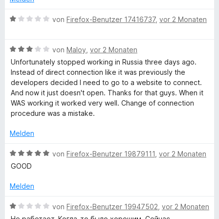
n
t
r
t
5
e
t
m
B
von
Firefox-Benutzer 17416737
,
vor 2 Monaten
S
r
e
i
e
t
n
t
t
w
e
e
m
1
B
e
von
Maloy
,
vor 2 Monaten
r
n
i
v
e
r
Unfortunately stopped working in Russia three days ago.
n
t
o
w
t
Instead of direct connection like it was previously the
e
1
n
e
e
developers decided I need to go to a website to connect.
n
v
5
r
t
And now it just doesn't open. Thanks for that guys. When it
o
S
t
m
WAS working it worked very well. Change of connection
n
t
e
i
procedure was a mistake.
5
e
t
t
S
r
m
1
Melden
t
n
i
v
e
e
t
o
B
von
Firefox-Benutzer 19879111
,
vor 2 Monaten
r
n
3
n
e
GOOD
n
v
5
w
e
o
S
e
Melden
n
n
t
r
5
e
t
B
von
Firefox-Benutzer 19947502
,
vor 2 Monaten
S
r
e
e
Не работает. Когда-то было хорошим. Сейчас