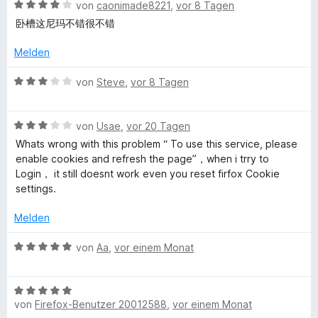
e
m
B
von
caonimade8221
,
vor 8 Tagen
r
i
e
x
卧槽这尼玛不错很不错
n
t
w
e
1
e
Melden
x
n
v
r
o
t
B
von
Steve
,
vor 8 Tagen
V
n
e
e
5
t
w
S
P
m
B
e
von
Usae
,
vor 20 Tagen
t
i
e
r
Whats wrong with this problem “ To use this service, please
e
t
w
t
N
enable cookies and refresh the page”，when i trry to
r
4
e
e
Login， it still doesnt work even you reset firfox Cookie
n
v
r
t
settings.
P
e
o
t
m
n
n
e
i
Melden
r
5
t
t
S
m
3
B
von
Aa
,
vor einem Monat
t
i
o
v
e
e
t
o
w
r
3
n
B
e
x
n
v
von
Firefox-Benutzer 20012588
,
vor einem Monat
5
e
r
e