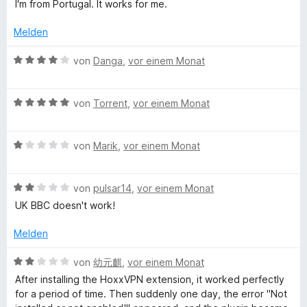
o
S
w
t
I'm from Portugal. It works for me.
y
n
n
t
e
e
5
e
r
t
Melden
S
r
t
m
t
n
e
B
i
von
Danga
,
vor einem Monat
e
e
t
e
t
r
n
m
w
5
n
B
i
e
von
Torrent
,
vor einem Monat
v
e
e
t
r
o
n
w
5
t
n
B
e
von
Marik
,
vor einem Monat
v
e
5
e
r
o
t
S
w
t
n
m
t
B
e
von
pulsar14
,
vor einem Monat
e
5
i
e
e
r
t
S
t
r
UK BBC doesn't work!
w
t
m
t
4
n
e
e
i
e
v
e
Melden
r
t
t
r
o
n
t
m
5
n
n
B
von
幼元麒
,
vor einem Monat
e
i
v
e
5
e
After installing the HoxxVPN extension, it worked perfectly
t
t
o
n
S
w
for a period of time. Then suddenly one day, the error "Not
m
1
n
t
e