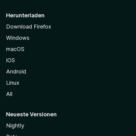
e
i
Herunterladen
t
Download Firefox
e
Windows
g
e
macOS
h
iOS
e
n
Android
Linux
All
Neueste Versionen
Nightly