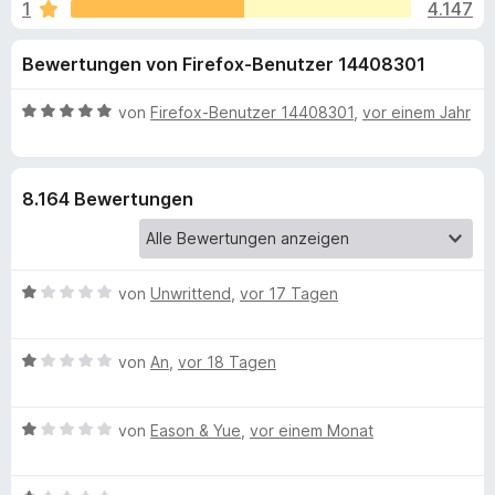
u
1
4.147
i
f
t
o
n
Bewertungen von Firefox-Benutzer 14408301
2
x
,
-
g
9
B
von
Firefox-Benutzer 14408301
,
vor einem Jahr
B
v
e
r
e
o
w
o
n
e
8.164 Bewertungen
5
r
w
n
S
t
s
t
e
e
f
e
t
r
B
von
Unwrittend
,
vor 17 Tagen
r
m
e
ü
n
i
w
e
t
B
e
von
An
,
vor 18 Tagen
n
5
r
e
r
v
w
t
o
P
B
e
von
Eason & Yue
,
vor einem Monat
e
n
e
r
t
5
a
w
t
m
S