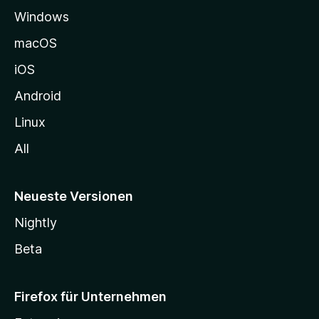
Windows
g
e
macOS
h
iOS
e
n
Android
Linux
All
Neueste Versionen
Nightly
Beta
Firefox für Unternehmen