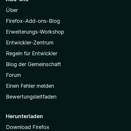
r
o
n
n
Über
z
e
i
Firefox-Add-ons-Blog
n
l
Erweiterungs-Workshop
l
Entwickler-Zentrum
a
-
Regeln für Entwickler
S
Blog der Gemeinschaft
t
a
Forum
r
Einen Fehler melden
t
Bewertungsleitfaden
s
e
i
Herunterladen
t
Download Firefox
e