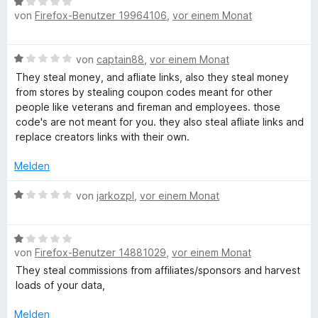
B
e
e
i
t
von
Firefox-Benutzer 19964106
,
vor einem Monat
e
r
t
t
y
e
w
t
m
1
r
e
e
i
v
n
P
B
von
captain88
,
vor einem Monat
r
t
t
o
e
e
t
m
They steal money, and afliate links, also they steal money
1
n
n
w
a
e
i
from stores by stealing coupon codes meant for other
v
5
e
t
t
people like veterans and fireman and employees. those
o
S
r
m
1
code's are not meant for you. they also steal afliate links and
n
t
l
t
i
v
replace creators links with their own.
5
e
e
t
o
S
r
H
t
1
Melden
n
t
n
m
v
5
e
e
o
i
B
o
von
jarkozpl
,
vor einem Monat
S
r
n
t
e
n
t
n
1
w
5
n
e
e
v
B
e
S
r
n
o
von
Firefox-Benutzer 14881029
,
vor einem Monat
e
r
t
n
e
n
w
t
e
They steal commissions from affiliates/sponsors and harvest
e
5
e
e
r
loads of your data,
n
y
S
r
t
n
t
t
m
Melden
e