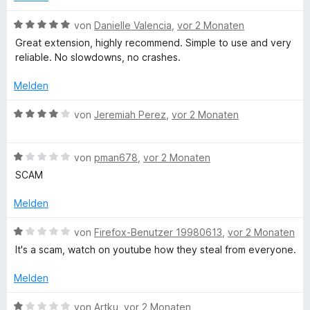
e
:
e
i
n
r
t
B
t
von
Danielle Valencia
,
vor 2 Monaten
n
m
e
1
Great extension, highly recommend. Simple to use and very
A
e
i
w
v
reliable. No slowdowns, no crashes.
n
t
e
o
u
1
r
n
Melden
v
t
5
t
o
e
S
B
von
Jeremiah Perez
,
vor 2 Monaten
n
t
t
e
5
m
e
o
w
S
i
r
B
e
von
pman678
,
vor 2 Monaten
t
t
n
e
r
SCAM
m
e
5
e
w
t
r
v
n
e
e
Melden
a
n
o
r
t
e
n
t
m
B
von
Firefox-Benutzer 19980613
,
vor 2 Monaten
t
n
5
e
i
e
It's a scam, watch on youtube how they steal from everyone.
S
t
t
w
t
m
4
e
e
Melden
e
i
v
r
r
t
o
t
B
von
Artku
,
vor 2 Monaten