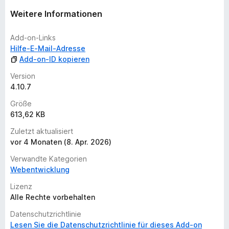
t
option that can be disabled, it shows anchor-links that
Weitere Informationen
u
when clicked, copy the link to the clipboard
n
Two themes
Add-on-Links
g
Hilfe-E-Mail-Adresse
e
Add-on-ID kopieren
So this is useful not only to facilitate navigation to anyone,
n
but also to help webdevelopers, consultants and auditors.
v
Version
o
4.10.7
Thanks for reviews.
r
Größe
Privacy statement on:
https://rumoroso.bitbucket.io/
613,62 KB
Zuletzt aktualisiert
vor 4 Monaten (8. Apr. 2026)
Verwandte Kategorien
Webentwicklung
Lizenz
Alle Rechte vorbehalten
Datenschutzrichtlinie
Lesen Sie die Datenschutzrichtlinie für dieses Add-on