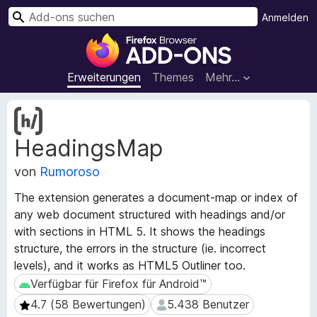
S
Anmelden
u
A
c
d
h
d
Erweiterungen
Themes
Mehr…
e
-
n
o
M
n
e
HeadingsMap
t
s
a
f
von
Rumoroso
d
ü
a
r
The extension generates a document-map or index of
t
d
any web document structured with headings and/or
e
e
with sections in HTML 5. It shows the headings
n
n
z
structure, the errors in the structure (ie. incorrect
u
F
levels), and it works as HTML5 Outliner too.
r
i
Verfügbar für Firefox für Android™
Verfügbar für Firefox für Android™
E
r
4.7 (58 Bewertungen)
5.438 Benutzer
4.7 (58 Bewertungen)
5.438 Benutzer
r
e