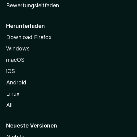
Bewertungsleitfaden
s
e
i
Herunterladen
t
Download Firefox
e
Windows
g
e
macOS
h
iOS
e
n
Android
Linux
All
Neueste Versionen
Nightly