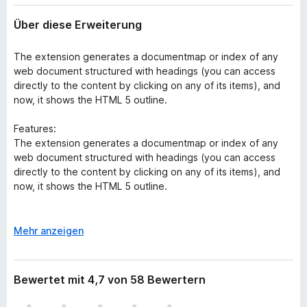
Über diese Erweiterung
The extension generates a documentmap or index of any
web document structured with headings (you can access
directly to the content by clicking on any of its items), and
now, it shows the HTML 5 outline.
Features:
The extension generates a documentmap or index of any
web document structured with headings (you can access
directly to the content by clicking on any of its items), and
now, it shows the HTML 5 outline.
Features:
A
Mehr anzeigen
List of headings and optional information about their
u
level and if they break the correct hierarchical
s
structure
k
Bewertet mit 4,7 von 58 Bewertern
List of sections with header information and includes
l
optional information about errors in the structure
a