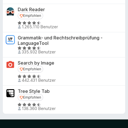
Dark Reader
Empfohlen
Empfohlen
B
1.265.110 Benutzer
e
w
Grammatik- und Rechtschreibprüfung -
e
LanguageTool
r
B
335.932 Benutzer
t
e
e
w
Search by Image
t
e
Empfohlen
Empfohlen
m
r
B
i
t
442.431 Benutzer
e
t
e
w
4
t
Tree Style Tab
e
,
m
Empfohlen
Empfohlen
r
5
i
B
t
v
138.360 Benutzer
t
e
e
o
4
w
t
n
,
e
m
5
5