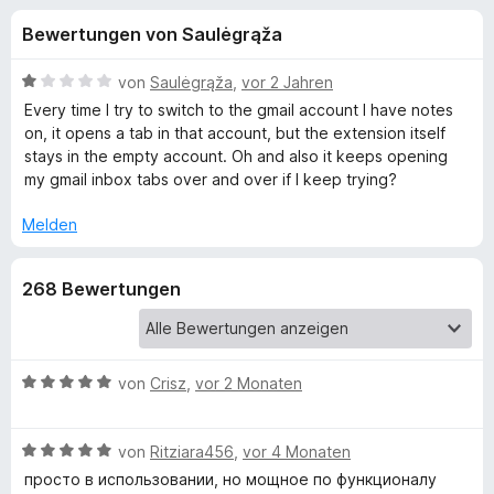
u
t
f
Bewertungen von Saulėgrąža
4
o
n
v
x
o
B
von
Saulėgrąža
,
vor 2 Jahren
-
g
n
e
Every time I try to switch to the gmail account I have notes
B
5
w
on, it opens a tab in that account, but the extension itself
S
e
r
stays in the empty account. Oh and also it keeps opening
e
t
r
o
my gmail inbox tabs over and over if I keep trying?
e
t
w
n
r
e
Melden
s
n
t
e
f
e
m
r
268 Bewertungen
n
i
t
ü
1
v
r
o
B
von
Crisz
,
vor 2 Monaten
n
e
G
5
w
B
S
e
von
Ritziara456
,
vor 4 Monaten
e
o
t
r
просто в использовании, но мощное по функционалу