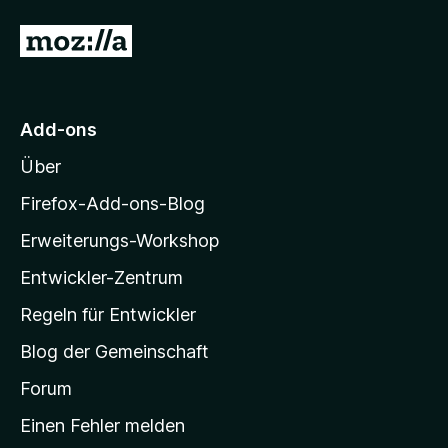
t
o
e
5
n
Z
n
v
5
u
o
S
n
t
r
5
e
M
S
r
Add-ons
o
t
n
Über
e
e
z
r
n
i
Firefox-Add-ons-Blog
n
l
e
Erweiterungs-Workshop
l
n
Entwickler-Zentrum
a
-
Regeln für Entwickler
S
Blog der Gemeinschaft
t
a
Forum
r
Einen Fehler melden
t