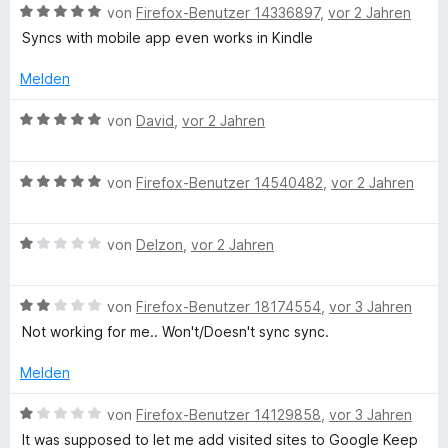
n
B
e
von
Firefox-Benutzer 14336897
,
vor 2 Jahren
e
i
e
e
5
e
r
t
t
r
n
Syncs with mobile app even works in Kindle
S
w
t
m
5
n
t
e
e
i
v
e
Melden
e
r
t
t
o
n
r
t
m
4
n
B
von
David
,
vor 2 Jahren
n
e
i
v
5
e
e
t
t
o
S
w
n
m
5
n
B
t
e
von
Firefox-Benutzer 14540482
,
vor 2 Jahren
i
v
5
e
e
r
t
o
S
w
r
t
5
n
B
t
e
von
Delzon
,
vor 2 Jahren
n
e
v
5
e
e
r
e
t
o
S
w
r
t
n
m
n
B
t
e
von
Firefox-Benutzer 18174554
,
vor 3 Jahren
n
e
i
5
e
e
r
e
t
t
Not working for me.. Won't/Doesn't sync sync.
S
w
r
t
n
m
5
t
e
n
e
i
v
Melden
e
r
e
t
t
o
r
t
n
m
5
n
B
von
Firefox-Benutzer 14129858
,
vor 3 Jahren
n
e
i
v
5
e
It was supposed to let me add visited sites to Google Keep