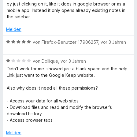
e
t
t
o
S
w
by just clicking on it, like it does in google browser or as a
n
m
1
n
t
e
mobile app. Instead it only opens already existing notes in
i
v
5
e
r
the sidebar.
t
o
S
r
t
2
n
t
n
e
Melden
v
5
e
e
t
o
S
r
n
m
B
von
Firefox-Benutzer 17906257
,
vor 3 Jahren
n
t
n
i
e
5
e
e
t
w
S
r
n
1
B
e
von
Dollique
,
vor 3 Jahren
t
n
v
e
r
Didn't work for me. showed just a blank space and the help
e
e
o
w
t
Link just went to the Google Keep website.
r
n
n
e
e
n
5
r
t
Also why does it need all these permissions?
e
S
t
m
n
t
e
i
- Access your data for all web sites
e
t
t
- Download files and read and modify the browser’s
r
m
5
download history
n
i
v
- Access browser tabs
e
t
o
n
1
n
Melden