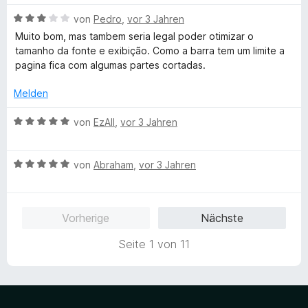
v
5
o
S
B
von
Pedro
,
vor 3 Jahren
n
t
e
Muito bom, mas tambem seria legal poder otimizar o
5
e
w
tamanho da fonte e exibição. Como a barra tem um limite a
S
r
e
pagina fica com algumas partes cortadas.
t
n
r
e
e
t
Melden
r
n
e
n
t
B
von
EzAll
,
vor 3 Jahren
e
m
e
n
i
w
t
B
e
von
Abraham
,
vor 3 Jahren
3
e
r
v
w
t
o
e
e
Vorherige
Nächste
n
r
t
5
t
m
Seite 1 von 11
S
e
i
t
t
t
e
m
5
r
i
v
n