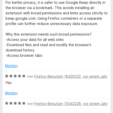
o
e
For better privacy, it is safer to use Google Keep directly in
o
r
n
w
the browser via a bookmark. This avoids installing an
n
5
e
extension with broad permissions and limits access strictly to
e
t
S
r
keep.google.com. Using Firefox containers or a separate
n
t
t
profile can further reduce unnecessary data exposure.
e
e
e
r
t
Why this extension needs such broad permissions?
n
m
-Access your data for all web sites
s
e
i
-Download files and read and modify the browser’s
n
t
download history
1
-Access browser tabs
v
o
Melden
n
5
B
von
Firefox-Benutzer 18426232
,
vor einem Jahr
S
e
Yes
t
w
e
e
Melden
r
r
n
t
B
von
Firefox-Benutzer 15542228
,
vor einem Jahr
e
e
e
n