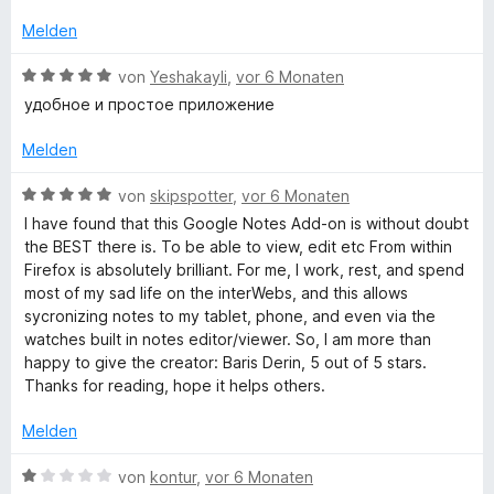
w
e
t
e
r
e
Melden
o
r
n
t
t
e
m
B
von
Yeshakayli
,
vor 6 Monaten
g
e
n
i
e
удобное и простое приложение
t
t
w
l
m
5
e
Melden
i
v
r
t
o
t
e
B
von
skipspotter
,
vor 6 Monaten
5
n
e
e
I have found that this Google Notes Add-on is without doubt
v
5
t
w
K
the BEST there is. To be able to view, edit etc From within
o
S
m
e
Firefox is absolutely brilliant. For me, I work, rest, and spend
n
t
i
r
most of my sad life on the interWebs, and this allows
e
5
e
t
t
sycronizing notes to my tablet, phone, and even via the
S
r
5
e
watches built in notes editor/viewer. So, I am more than
t
e
n
v
t
happy to give the creator: Baris Derin, 5 out of 5 stars.
e
e
o
m
Thanks for reading, hope it helps others.
r
n
n
i
p
n
5
t
Melden
e
S
5
N
n
t
v
B
von
kontur
,
vor 6 Monaten
e