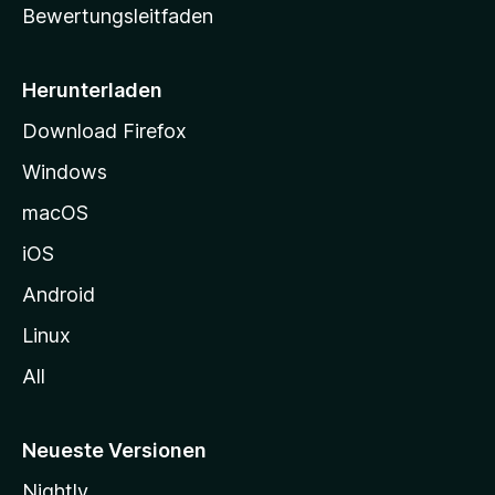
Bewertungsleitfaden
s
e
i
Herunterladen
t
Download Firefox
e
Windows
g
e
macOS
h
iOS
e
n
Android
Linux
All
Neueste Versionen
Nightly