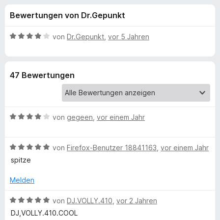
u
t
f
Bewertungen von Dr.Gepunkt
4
o
n
,
x
8
B
von
Dr.Gepunkt
,
vor 5 Jahren
-
g
v
e
B
o
w
n
e
r
e
47 Bewertungen
5
r
o
S
t
w
n
t
e
s
e
t
e
B
f
von
gegeen
,
vor einem Jahr
r
m
r
e
n
i
w
e
t
ü
B
e
von
Firefox-Benutzer 18841163
,
vor einem Jahr
n
4
e
r
v
spitze
r
w
t
o
e
e
Melden
n
G
r
t
5
t
m
B
von
DJ.VOLLY.410
,
vor 2 Jahren
S
e
i
e
o
t
DJ,VOLLY.410.COOL
t
t