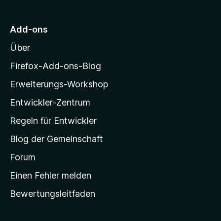
n
t
n
r
5
e
e
M
S
r
Add-ons
n
o
t
n
Über
e
e
z
r
n
i
Firefox-Add-ons-Blog
n
l
e
Erweiterungs-Workshop
l
n
Entwickler-Zentrum
a
-
Regeln für Entwickler
S
Blog der Gemeinschaft
t
a
Forum
r
Einen Fehler melden
t
Bewertungsleitfaden
s
e