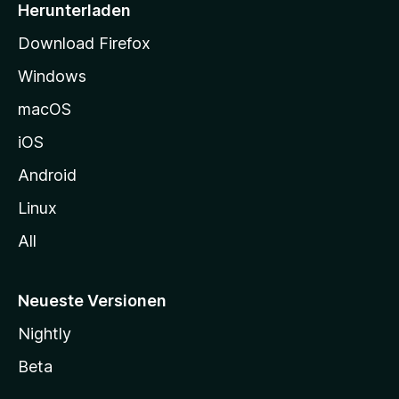
i
Herunterladen
t
Download Firefox
e
Windows
g
e
macOS
h
iOS
e
n
Android
Linux
All
Neueste Versionen
Nightly
Beta