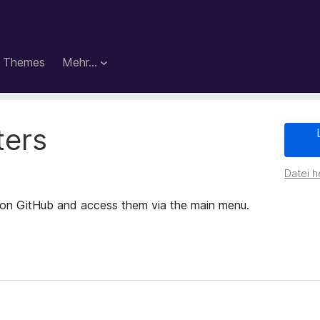
Themes
Mehr…
ters
Datei h
rs on GitHub and access them via the main menu.