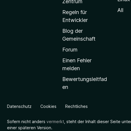
-
Zentrum
S
All
Regeln für
t
Entwickler
a
Blog der
r
Gemeinschaft
t
s
Forum
e
Einen Fehler
i
melden
t
Bewertungsleitfad
e
en
g
e
h
Datenschutz
Cookies
Rechtliches
e
n
Sofern nicht anders
vermerkt
, steht der Inhalt dieser Seite unt
einer späteren Version.