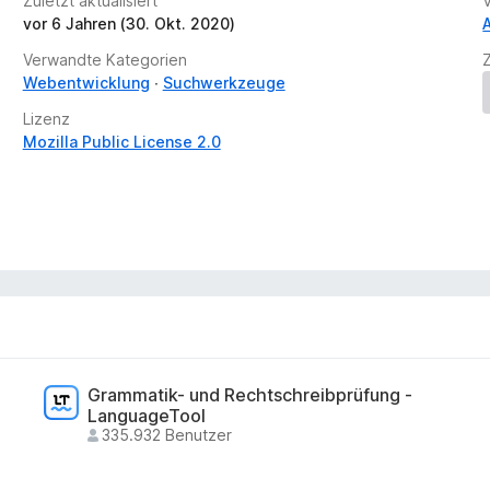
Zuletzt aktualisiert
n
vor 6 Jahren (30. Okt. 2020)
v
o
Verwandte Kategorien
r
Webentwicklung
Suchwerkzeuge
Lizenz
Mozilla Public License 2.0
Grammatik- und Rechtschreibprüfung -
LanguageTool
335.932 Benutzer