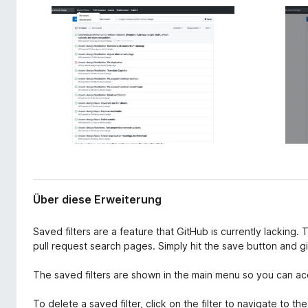
r
f
w
o
e
x
i
-
t
e
B
r
r
u
o
n
w
g
s
e
r
Über diese Erweiterung
Saved filters are a feature that GitHub is currently lacking. 
pull request search pages. Simply hit the save button and gi
The saved filters are shown in the main menu so you can a
To delete a saved filter, click on the filter to navigate to t