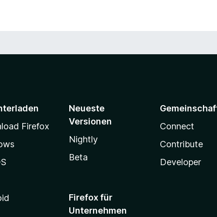
nterladen
Neueste
Gemeinschaf
Versionen
oad Firefox
Connect
Nightly
ows
Contribute
Beta
OS
Developer
Firefox für
oid
Unternehmen