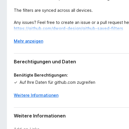
The filters are synced across all devices.
Any issues? Feel free to create an issue or a pull request he
https://github.com/dword-design/github-saved-filters
A
Mehr anzeigen
u
s
k
Berechtigungen und Daten
l
a
Benötigte Berechtigungen:
p
Auf Ihre Daten für github.com zugreifen
p
e
n
Weitere Informationen
Weitere Informationen