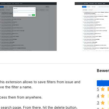
Bewer
E
This extension allows to save filters from issue and
s
ve the filter a name.
5
l
4
i
ccess them from anywhere.
e
3
g
he search page. From there, hit the delete button.