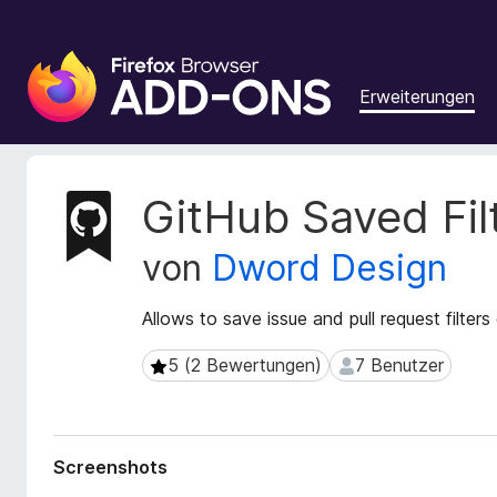
A
d
Erweiterungen
d
-
o
n
M
GitHub Saved Fil
s
e
t
f
von
Dword Design
a
ü
d
r
a
Allows to save issue and pull request filte
d
t
e
e
5 (2 Bewertungen)
7 Benutzer
5 (2 Bewertungen)
7 Benutzer
n
n
F
z
u
i
r
r
Screenshots
E
e