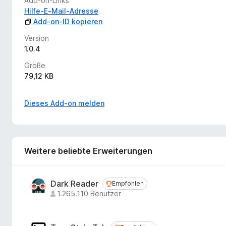
Add-on-Links
Hilfe-E-Mail-Adresse
Add-on-ID kopieren
Version
1.0.4
Größe
79,12 KB
Dieses Add-on melden
Weitere beliebte Erweiterungen
Dark Reader
Empfohlen
Empfohlen
1.265.110 Benutzer