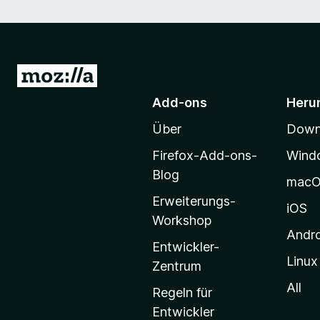
Z
u
Add-ons
Heru
r
Über
Downl
M
o
Firefox-Add-ons-
Wind
z
Blog
mac
i
Erweiterungs-
l
iOS
Workshop
l
Andr
a
Entwickler-
Linux
-
Zentrum
S
All
Regeln für
t
Entwickler