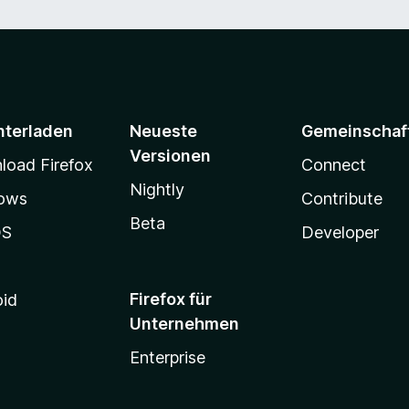
nterladen
Neueste
Gemeinschaf
Versionen
oad Firefox
Connect
Nightly
ows
Contribute
Beta
OS
Developer
Firefox für
oid
Unternehmen
Enterprise