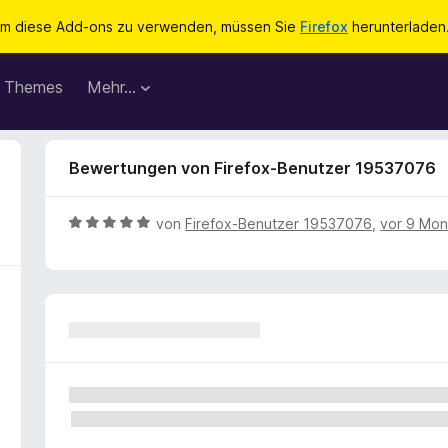
m diese Add-ons zu verwenden, müssen Sie
Firefox
herunterladen
Themes
Mehr…
Bewertungen von Firefox-Benutzer 19537076
B
von
Firefox-Benutzer 19537076
,
vor 9 Mo
e
w
e
r
t
e
t
m
i
t