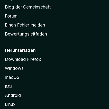
S
Blog der Gemeinschaft
t
a
Forum
r
Einen Fehler melden
t
Bewertungsleitfaden
s
e
i
Herunterladen
t
Download Firefox
e
Windows
g
e
macOS
h
iOS
e
n
Android
Linux