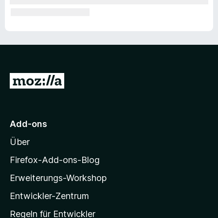
o
c
k
e
Z
u
r
r
M
Add-ons
o
Über
z
i
Firefox-Add-ons-Blog
l
Erweiterungs-Workshop
l
Entwickler-Zentrum
a
-
Regeln für Entwickler