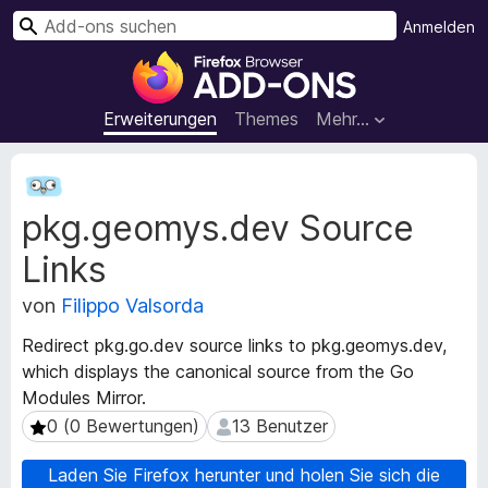
S
Anmelden
u
A
c
d
h
d
Erweiterungen
Themes
Mehr…
e
-
n
o
M
n
e
pkg.geomys.dev Source
t
s
a
f
Links
d
ü
a
r
von
Filippo Valsorda
t
d
e
Redirect pkg.go.dev source links to pkg.geomys.dev,
e
n
which displays the canonical source from the Go
n
z
Modules Mirror.
u
F
r
0 (0 Bewertungen)
13 Benutzer
0 (0 Bewertungen)
13 Benutzer
i
E
r
r
Laden Sie Firefox herunter und holen Sie sich die
e