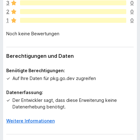
e
3
0
g
2
0
e
1
0
n
n
Noch keine Bewertungen
o
c
h
k
Berechtigungen und Daten
e
i
Benötigte Berechtigungen:
n
Auf Ihre Daten für pkg.go.dev zugreifen
e
B
Datenerfassung:
e
Der Entwickler sagt, dass diese Erweiterung keine
w
Datenerhebung benötigt.
e
r
t
Weitere Informationen
u
n
g