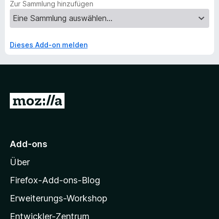
Zur Sammlung hinzufügen
Dieses Add-on melden
Z
u
r
M
Add-ons
o
Über
z
i
Firefox-Add-ons-Blog
l
Erweiterungs-Workshop
l
Entwickler-Zentrum
a