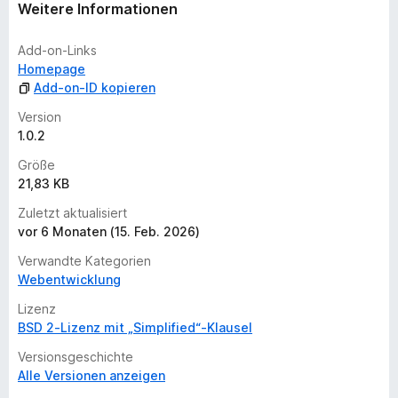
Weitere Informationen
e
n
Add-on-Links
v
Homepage
o
Add-on-ID kopieren
r
Version
1.0.2
Größe
21,83 KB
Zuletzt aktualisiert
vor 6 Monaten (15. Feb. 2026)
Verwandte Kategorien
Webentwicklung
Lizenz
BSD 2-Lizenz mit „Simplified“-Klausel
Versionsgeschichte
Alle Versionen anzeigen