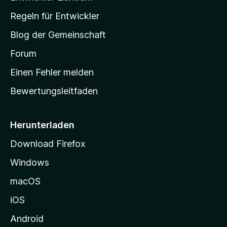
-
Regeln für Entwickler
S
Blog der Gemeinschaft
t
a
Forum
r
Einen Fehler melden
t
Bewertungsleitfaden
s
e
i
Herunterladen
t
Download Firefox
e
Windows
g
e
macOS
h
iOS
e
n
Android