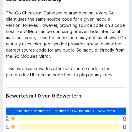
The Go Checksum Database guarantees that every Go
client uses the same source code for a given module
version, forever. However, browsing source code on a code
host like GitHub can be confusing or even hide intentional
malicious code, since the code there may not match what Go
actually uses. pkg.geomys.dev provides a way to view the
correct source code for any public Go module, directly from
the Go Modules Mirror.
This extension rewrites all links to source code in the
pkg.go.dev UI from the code host to pkg.geomys.dev.
Bewertet mit 0 von 0 Bewertern
E
Melden Sie sich an, um diese Erweiterung zu bewerten
s
5
0
l
4
0
i