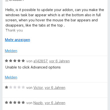
t
o
S
w
4
n
t
e
Hello, is it possible to update your addon, can you make the
v
5
e
r
windows task bar appear which is at the bottom also in full
o
S
r
t
screen, when you hover the mouse the bar appears and
n
t
n
e
disappears, like the tabs at the top .
5
e
e
t
Thank you
S
r
n
m
t
n
i
A
Mehr anzeigen
__ FR
e
e
t
u
r
n
4
s
Melden
Bonjour, est il possible de faire un mise a jour de votre
n
v
k
addon, pouvez vous faire apparaître la barre des taches de
e
o
l
B
von
a142857
,
vor 6 Jahren
windows qui est en bas aussi en plein écran, au survol de la
n
n
a
e
souris la barre apparait et disparait, comme les onglet en
Unable to click Advanced options
5
p
w
haut.
S
p
e
Merci
Melden
t
e
r
e
n
t
B
von
Victor
,
vor 6 Jahren
r
e
e
n
t
w
e
m
B
e
von
Nazib
,
vor 6 Jahren
n
i
e
r