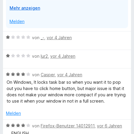
Thanks,
S
r
A
Mehr anzeigen
t
n
u
e
e
s
Melden
r
n
k
n
l
e
B
von
_-
,
vor 4 Jahren
a
n
e
p
w
p
B
e
von
lur2
,
vor 4 Jahren
e
e
r
n
w
t
B
e
von
Casper
,
vor 4 Jahren
e
e
r
t
On Windows, It locks task bar so when you want it to pop
w
t
m
out you have to click home button, but major issue is that it
e
e
i
does not make your window more compact if you are trying
r
t
t
to use it when your window in not in a full screen.
t
m
1
e
i
v
Melden
t
t
o
m
1
n
B
von
Firefox-Benutzer 14012911
,
vor 6 Jahren
i
v
5
e
__ ENGLISH