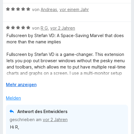
t
o
S
w
4
n
l
t
B
e
von
Andreas
,
vor einem Jahr
v
5
e
e
r
o
S
r
w
t
l
n
t
B
n
e
von
R G
,
vor 2 Jahren
e
5
e
e
e
r
t
Fullscreen by Stefan VD: A Space-Saving Marvel that does
S
S
r
w
n
t
m
more than the name implies
t
n
e
e
i
c
e
e
r
t
t
Fullscreen by Stefan VD is a game-changer. This extension
r
n
t
m
5
lets you pop out browser windows without the pesky menu
n
e
i
v
r
and toolbars, which allows me to put have multiple real-time
e
t
t
o
charts and graphs on a screen. I use a multi-monitor setup
n
m
5
n
and this is the only thing I've found that can do this. It's
e
i
A
v
Mehr anzeigen
5
perfect for multitaskers who want to make the most of their
t
u
o
S
screen space. With Fullscreen, you can enjoy a clean and
e
5
s
n
t
Melden
efficient browsing experience, making it an essential add-
v
k
5
e
on! Highly recommended!
o
l
n
S
r
Antwort des Entwicklers
n
a
t
n
geschrieben am
vor 2 Jahren
5
p
e
e
f
Hi R,
S
p
r
n