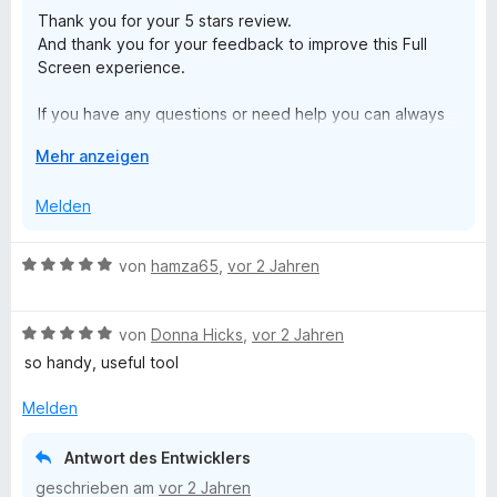
t
e
n
o
Thank you for your 5 stars review.
e
n
e
And thank you for your feedback to improve this Full
r
n
Screen experience.
r
n
e
If you have any questions or need help you can always
n
F
contact me at www.stefanvd.net/support
A
Mehr anzeigen
i
u
Thanks,
s
Melden
k
r
l
B
von
hamza65
,
vor 2 Jahren
a
e
e
p
w
p
B
e
f
von
Donna Hicks
,
vor 2 Jahren
e
e
r
so handy, useful tool
n
w
t
o
e
e
Melden
r
t
x
t
m
Antwort des Entwicklers
e
i
geschrieben am
vor 2 Jahren
t