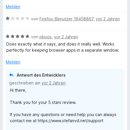
e
i
Melden
t
t
m
1
B
von
Firefox-Benutzer 18458867
,
vor 2 Jahren
i
v
e
t
o
w
5
n
B
e
von
pbuos
,
vor 2 Jahren
v
5
e
r
Does exactly what it says, and does it really well. Works
o
S
w
t
perfectly for keeping browser apps in a separate window.
n
t
e
e
5
e
r
t
Melden
S
r
t
m
t
n
e
i
Antwort des Entwicklers
e
e
t
t
geschrieben am
vor 2 Jahren
r
n
m
1
Hi there,
n
i
v
e
t
o
Thank you for your 5 stars review.
n
5
n
v
5
If you have any questions or need help you can always
o
S
contact me at https://www.stefanvd.net/support
n
t
5
e