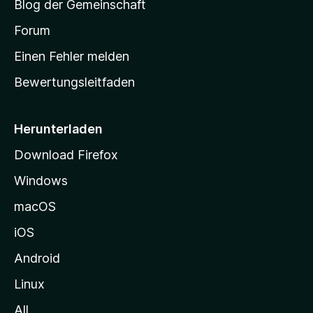
Blog der Gemeinschaft
t
a
Forum
r
Einen Fehler melden
t
Bewertungsleitfaden
s
e
i
Herunterladen
t
Download Firefox
e
Windows
g
e
macOS
h
iOS
e
n
Android
Linux
All