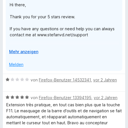
t
Hi there,
m
5
i
v
Thank you for your 5 stars review.
t
o
5
n
If you have any questions or need help you can always
v
5
contact me at www.stefanvd.net/support
o
S
n
t
Thanks,
5
e
A
Mehr anzeigen
S
r
u
t
n
s
Melden
e
e
k
r
n
l
n
B
von
Firefox-Benutzer 14532341
,
vor 2 Jahren
a
e
e
p
n
w
p
B
e
von
Firefox-Benutzer 13394195
,
vor 2 Jahren
e
e
r
Extension très pratique, en tout cas bien plus que la touche
n
w
t
F11. Le masquage de la barre d'outils et de navigation se fait
e
e
automatiquement, et réapparait automatiquement en
r
t
mettant le curseur tout en haut. Bravo au concepteur
t
m