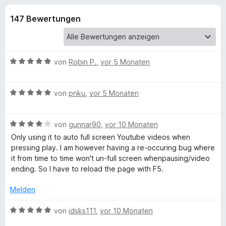
u
t
f
4
147 Bewertungen
o
n
,
x
4
-
g
v
B
o
B
von
Robin P.
,
vor 5 Monaten
n
r
e
e
5
o
w
S
B
e
von
pnku
,
vor 5 Monaten
w
n
t
e
r
s
e
w
t
e
f
r
B
e
von
gunnar90
,
vor 10 Monaten
e
r
n
e
r
t
Only using it to auto full screen Youtube videos when
e
ü
w
t
m
pressing play. I am however having a re-occuring bug where
n
e
e
i
it from time to time won't un-full screen whenpausing/video
r
t
t
r
ending. So I have to reload the page with F5.
t
m
5
e
i
v
Melden
F
t
t
o
m
5
n
B
von
idsks111
,
vor 10 Monaten
u
i
v
5
e