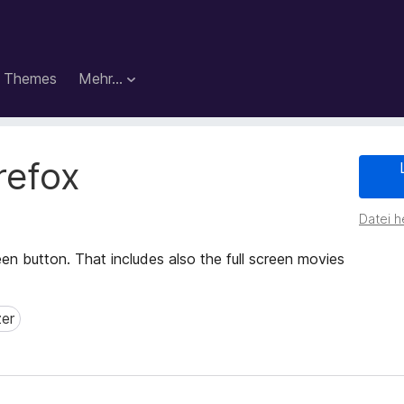
Themes
Mehr…
irefox
Datei h
reen button. That includes also the full screen movies
zer