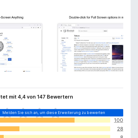
tet mit 4,4 von 147 Bewertern
Melden Sie sich an, um diese Erweiterung zu bewerten
100
28
8