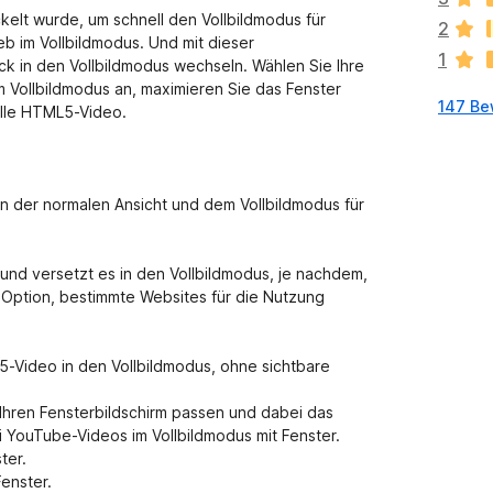
g
ickelt wurde, um schnell den Vollbildmodus für
2
e
Web im Vollbildmodus. Und mit dieser
1
n
k in den Vollbildmodus wechseln. Wählen Sie Ihre
n
 Vollbildmodus an, maximieren Sie das Fenster
147 Be
o
elle HTML5-Video.
c
h
k
e
n der normalen Ansicht und dem Vollbildmodus für
i
n
e
nd versetzt es in den Vollbildmodus, je nachdem,
B
e Option, bestimmte Websites für die Nutzung
e
w
e
5-Video in den Vollbildmodus, ohne sichtbare
r
t
Ihren Fensterbildschirm passen und dabei das
u
i YouTube-Videos im Vollbildmodus mit Fenster.
n
ter.
g
enster.