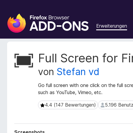
A
d
Erweiterungen
d
-
o
n
M
Full Screen for F
s
e
t
f
von
Stefan vd
a
ü
d
r
a
Go full screen with one click on the full sc
d
t
such as YouTube, Vimeo, etc.
e
e
n
n
4.4 (147 Bewertungen)
5.196 Benut
4.4 (147 Bewertungen)
5.196 Benutzer
F
z
u
i
r
r
E
e
Screenshots