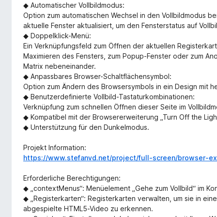
◆ Automatischer Vollbildmodus:
Option zum automatischen Wechsel in den Vollbildmodus be
aktuelle Fenster aktualisiert, um den Fensterstatus auf Vollb
◆ Doppelklick-Menü:
Ein Verknüpfungsfeld zum Öffnen der aktuellen Registerkart
Maximieren des Fensters, zum Popup-Fenster oder zum Anord
Matrix nebeneinander.
◆ Anpassbares Browser-Schaltflächensymbol:
Option zum Ändern des Browsersymbols in ein Design mit h
◆ Benutzerdefinierte Vollbild-Tastaturkombinationen:
Verknüpfung zum schnellen Öffnen dieser Seite im Vollbild
◆ Kompatibel mit der Browsererweiterung „Turn Off the Lig
◆ Unterstützung für den Dunkelmodus.
Projekt Information:
https://www.stefanvd.net/project/full-screen/browser-ex
Erforderliche Berechtigungen:
◆ „contextMenus“: Menüelement „Gehe zum Vollbild“ im K
◆ „Registerkarten“: Registerkarten verwalten, um sie in ei
abgespielte HTML5-Video zu erkennen.