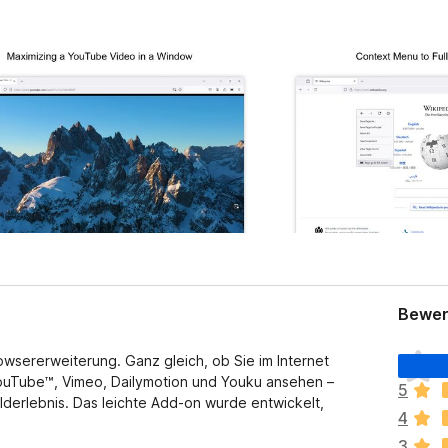
Bewer
E
owsererweiterung. Ganz gleich, ob Sie im Internet
s
ouTube™, Vimeo, Dailymotion und Youku ansehen –
5
l
lderlebnis. Das leichte Add-on wurde entwickelt,
4
i
e
3