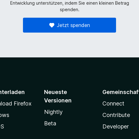
Entwicklung unterstützen, indem Sie einen kleinen Betrag
spenden.
Jetzt spenden
nterladen
Neueste
Gemeinschaf
Versionen
oad Firefox
Connect
Nightly
ows
Contribute
Beta
OS
Developer