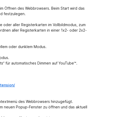
e
n
im Öffnen des Webbrowsers. Beim Start wird das
v
ild festzulegen.
o
r
e oder aller Registerkarten im Vollbildmodus, zum
nen aller Registerkarten in einer 1x2- oder 2x2-
ellem oder dunklem Modus.
modus.
hts“ für automatisches Dimmen auf YouTube™.
tension/
ontextmenü des Webbrowsers hinzugefügt.
nem neuen Popup-Fenster zu öffnen und das aktuell