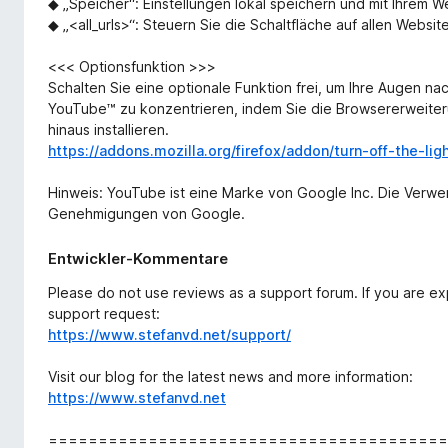
◆ „Speicher“: Einstellungen lokal speichern und mit Ihrem 
◆ „<all_urls>“: Steuern Sie die Schaltfläche auf allen Websites
<<< Optionsfunktion >>>
Schalten Sie eine optionale Funktion frei, um Ihre Augen na
YouTube™ zu konzentrieren, indem Sie die Browsererweiteru
hinaus installieren.
https://addons.mozilla.org/firefox/addon/turn-off-the-lig
Hinweis: YouTube ist eine Marke von Google Inc. Die Verwe
Genehmigungen von Google.
Entwickler-Kommentare
Please do not use reviews as a support forum. If you are e
support request:
https://www.stefanvd.net/support/
Visit our blog for the latest news and more information:
https://www.stefanvd.net
============================================