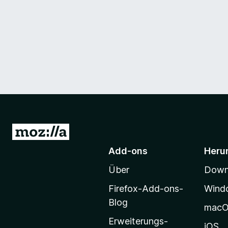
Z
u
Add-ons
Heru
r
Über
Downl
M
o
Firefox-Add-ons-
Wind
z
Blog
mac
i
Erweiterungs-
l
iOS