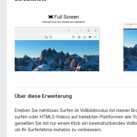
r
f
w
o
e
x
i
-
t
e
B
r
r
u
o
n
w
g
s
e
r
Über diese Erweiterung
Erleben Sie nahtloses Surfen im Vollbildmodus mit meiner Br
surfen oder HTML5-Videos auf beliebten Plattformen wie Y
genießen Sie mit nur einem Klick ein beeindruckendes Vollbi
um Ihr Surferlebnis mühelos zu verbessern.