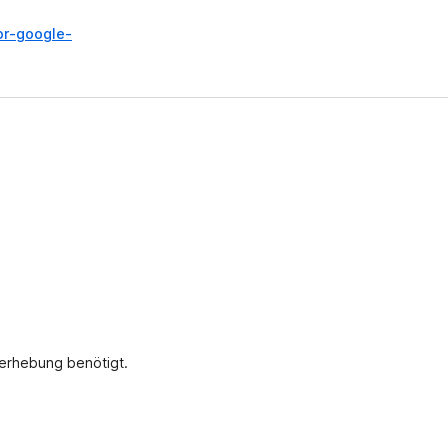
or-google-
nerhebung benötigt.