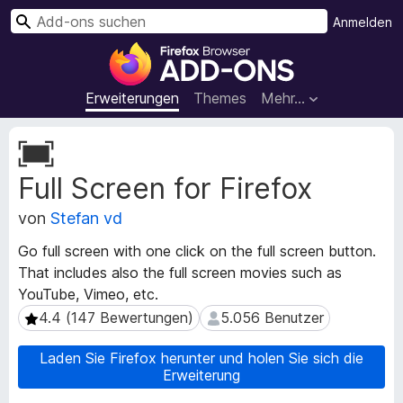
S
Anmelden
u
A
c
d
h
d
Erweiterungen
Themes
Mehr…
e
-
n
o
M
n
e
Full Screen for Firefox
t
s
a
f
von
Stefan vd
d
ü
a
r
Go full screen with one click on the full screen button.
t
d
That includes also the full screen movies such as
e
e
YouTube, Vimeo, etc.
n
n
z
4.4 (147 Bewertungen)
5.056 Benutzer
4.4 (147 Bewertungen)
5.056 Benutzer
u
F
r
i
Laden Sie Firefox herunter und holen Sie sich die
E
Erweiterung
r
r
e