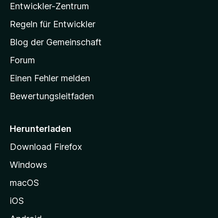
5
Entwickler-Zentrum
a
n
S
e
-
Regeln für Entwickler
t
n
S
e
Blog der Gemeinschaft
r
t
n
a
Forum
e
r
n
Einen Fehler melden
t
Bewertungsleitfaden
s
e
i
Herunterladen
t
Download Firefox
e
Windows
g
e
macOS
h
iOS
e
n