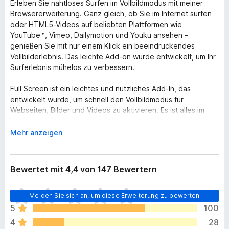
Erleben Sie nahtloses Surfen im Vollbildmodus mit meiner
Browsererweiterung. Ganz gleich, ob Sie im Internet surfen
oder HTML5-Videos auf beliebten Plattformen wie
YouTube™, Vimeo, Dailymotion und Youku ansehen –
genießen Sie mit nur einem Klick ein beeindruckendes
Vollbilderlebnis. Das leichte Add-on wurde entwickelt, um Ihr
Surferlebnis mühelos zu verbessern.
Full Screen ist ein leichtes und nützliches Add-In, das
entwickelt wurde, um schnell den Vollbildmodus für
Webseiten, Bilder und Videos zu aktivieren. Es ist alles im
Web im Vollbildmodus. Und mit dieser Browsererweiterung
können Sie ganz einfach per Knopfdruck in den
A
Mehr anzeigen
Vollbildmodus wechseln. Wählen Sie Ihre bevorzugte
u
Aufgabe: Sehen Sie sich das Web oder Video im
s
Vollbildmodus an, maximieren Sie das Fenster auf den
k
Bewertet mit 4,4 von 147 Bewertern
Vollbildmodus oder maximieren Sie sofort das aktuelle
l
HTML5-Video.
a
E
Melden Sie sich an, um diese Erweiterung zu bewerten
p
s
Funktionen der Browsererweiterung:
p
5
100
l
◆ Ein Klick zum Vollbild:
e
4
28
i
Wechseln Sie ganz einfach mit einem einzigen Klick zwischen
n