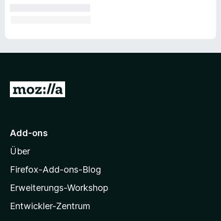
Z
u
r
M
Add-ons
o
Über
z
i
Firefox-Add-ons-Blog
l
Erweiterungs-Workshop
l
Entwickler-Zentrum
a
-