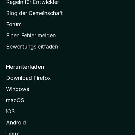
Regeln für Entwickler
S
Blog der Gemeinschaft
t
a
Forum
r
Einen Fehler melden
t
Bewertungsleitfaden
s
e
i
Herunterladen
t
Download Firefox
e
Windows
g
e
macOS
h
iOS
e
n
Android
Linux