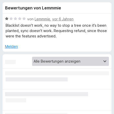
u
t
f
Bewertungen von Lemmmie
4
o
n
,
x
3
B
von
Lemmmie
,
vor 6 Jahren
-
g
v
e
Blacklist doesn't work, no way to stop a tree once it's been
B
o
w
planted, sync doesn't work. Requesting refund, since those
n
e
r
were the features advertised.
e
5
r
o
S
t
Melden
w
n
t
e
s
e
t
e
f
r
m
r
n
i
e
t
ü
n
1
v
r
o
n
F
5
S
o
t