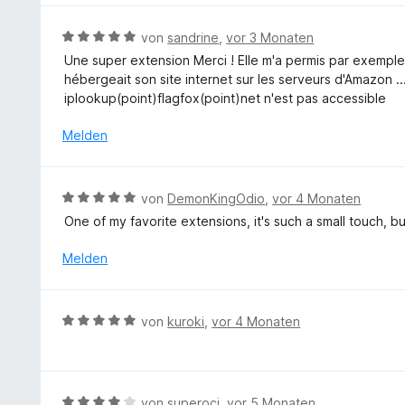
5
t
n
e
S
v
m
e
r
t
B
von
sandrine
,
vor 3 Monaten
o
i
n
t
e
e
n
Une super extension Merci ! Elle m'a permis par exempl
t
e
r
w
5
hébergeait son site internet sur les serveurs d'Amazon ...
5
t
n
e
S
iplookup(point)flagfox(point)net n'est pas accessible
v
m
e
r
t
o
i
n
t
e
Melden
n
t
e
r
5
5
t
n
S
v
m
e
t
B
von
DemonKingOdio
,
vor 4 Monaten
o
i
n
e
e
n
One of my favorite extensions, it's such a small touch, b
t
r
w
5
5
n
e
Melden
S
v
e
r
t
o
n
t
e
n
e
r
B
5
von
kuroki
,
vor 4 Monaten
t
n
e
S
m
e
w
t
i
n
e
e
t
r
r
B
von
superoci
,
vor 5 Monaten