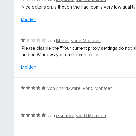
5
t
n
e
v
Nice extension, although the flag icon is very low qualit
e
e
w
o
t
n
e
Melden
n
m
r
5
i
t
S
t
e
t
B
von
🅱eter
,
vor 5 Monaten
5
t
e
e
v
Please disable the "Your current proxy settings do not al
m
r
w
o
and on Windows you can't even close it
i
n
e
n
t
e
r
Melden
5
4
n
t
S
v
e
t
o
t
e
B
n
von
4hard2ware
,
vor 5 Monaten
m
r
e
5
i
n
w
S
t
e
e
t
1
n
r
e
B
von
elsenfox
,
vor 6 Monaten
v
t
r
e
o
e
n
w
n
t
e
e
5