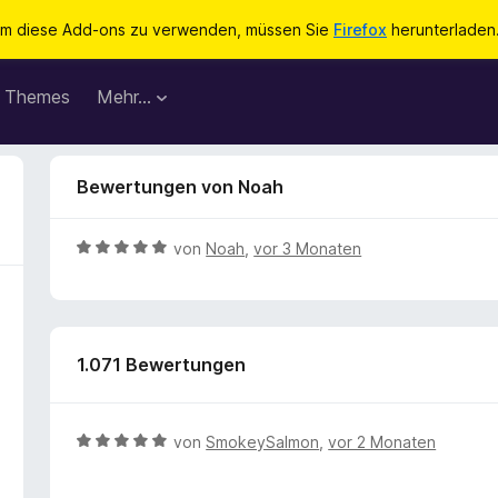
m diese Add-ons zu verwenden, müssen Sie
Firefox
herunterladen
Themes
Mehr…
Bewertungen von Noah
B
von
Noah
,
vor 3 Monaten
e
w
e
r
1.071 Bewertungen
t
e
t
m
B
von
SmokeySalmon
,
vor 2 Monaten
i
e
t
w