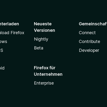
n
r
5
n
S
e
t
n
e
nterladen
Neueste
Gemeinschaf
r
Versionen
n
oad Firefox
Connect
e
Nightly
ows
Contribute
n
Beta
OS
Developer
Firefox für
oid
Unternehmen
Enterprise