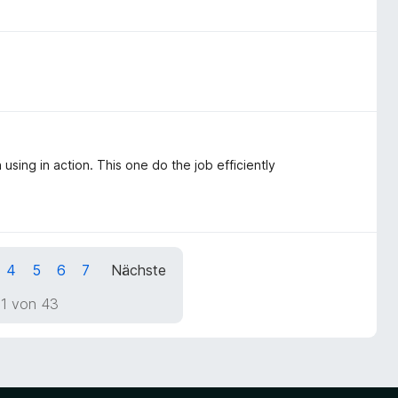
 using in action. This one do the job efficiently
4
5
6
7
Nächste
 1 von 43