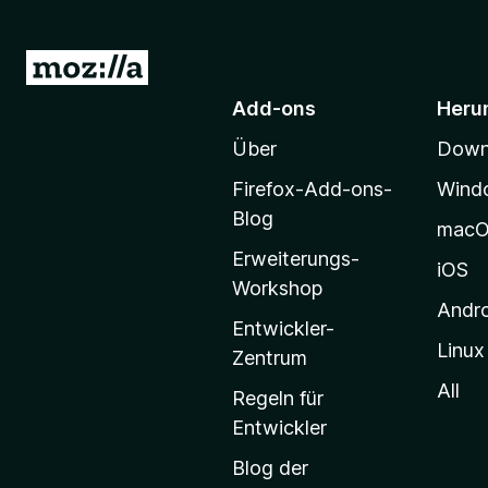
Z
u
Add-ons
Heru
r
Über
Downl
M
o
Firefox-Add-ons-
Wind
z
Blog
mac
i
Erweiterungs-
l
iOS
Workshop
l
Andr
a
Entwickler-
Linux
-
Zentrum
S
All
Regeln für
t
Entwickler
a
Blog der
r