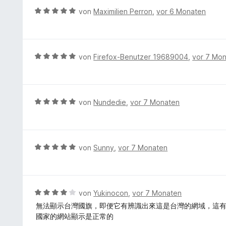
m
n
r
S
B
von
Maximilien Perron
,
vor 6 Monaten
i
t
t
e
t
e
e
w
5
t
r
e
v
m
n
r
B
von
Firefox-Benutzer 19689004
,
vor 7 Mo
o
i
e
t
e
n
t
n
e
w
5
5
t
e
S
v
m
r
t
B
von
Nundedie
,
vor 7 Monaten
o
i
t
e
e
n
t
e
r
w
5
5
t
n
e
S
v
m
e
r
t
B
von
Sunny
,
vor 7 Monaten
o
i
n
t
e
e
n
t
e
r
w
5
5
t
n
e
S
v
m
e
r
t
B
von
Yukinocon
,
vor 7 Monaten
o
i
n
t
e
e
n
無法顯示台灣國旗，即便它有辨識出來這是台灣的網域，這
t
e
r
w
5
國家的網站顯示是正常的
5
t
n
e
S