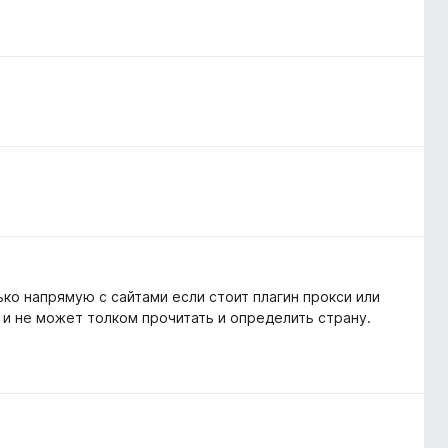
ко напрямую с сайтами если стоит плагин прокси или
 и не может толком прочитать и определить страну.