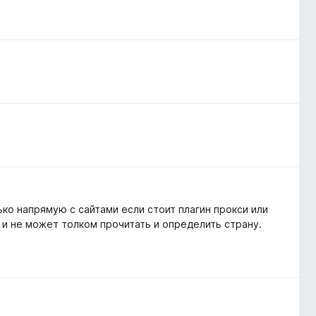
ко напрямую с сайтами если стоит плагин прокси или
 и не может толком прочитать и определить страну.