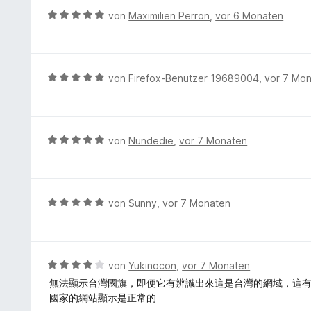
m
n
r
S
B
von
Maximilien Perron
,
vor 6 Monaten
i
t
t
e
t
e
e
w
5
t
r
e
v
m
n
r
B
von
Firefox-Benutzer 19689004
,
vor 7 Mo
o
i
e
t
e
n
t
n
e
w
5
5
t
e
S
v
m
r
t
B
von
Nundedie
,
vor 7 Monaten
o
i
t
e
e
n
t
e
r
w
5
5
t
n
e
S
v
m
e
r
t
B
von
Sunny
,
vor 7 Monaten
o
i
n
t
e
e
n
t
e
r
w
5
5
t
n
e
S
v
m
e
r
t
B
von
Yukinocon
,
vor 7 Monaten
o
i
n
t
e
e
n
無法顯示台灣國旗，即便它有辨識出來這是台灣的網域，這
t
e
r
w
5
國家的網站顯示是正常的
5
t
n
e
S