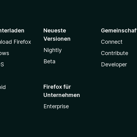
n
r
5
n
S
e
t
n
e
nterladen
Neueste
Gemeinschaf
r
Versionen
n
oad Firefox
Connect
e
Nightly
ows
Contribute
n
Beta
OS
Developer
Firefox für
oid
Unternehmen
Enterprise