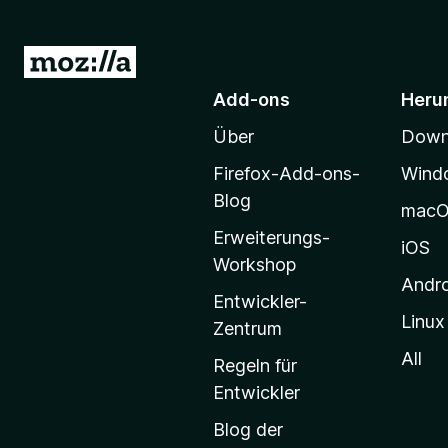
Z
u
Add-ons
Heru
r
Über
Downl
M
o
Firefox-Add-ons-
Wind
z
Blog
mac
i
Erweiterungs-
l
iOS
Workshop
l
Andr
a
Entwickler-
Linux
-
Zentrum
S
All
Regeln für
t
Entwickler
a
Blog der
r