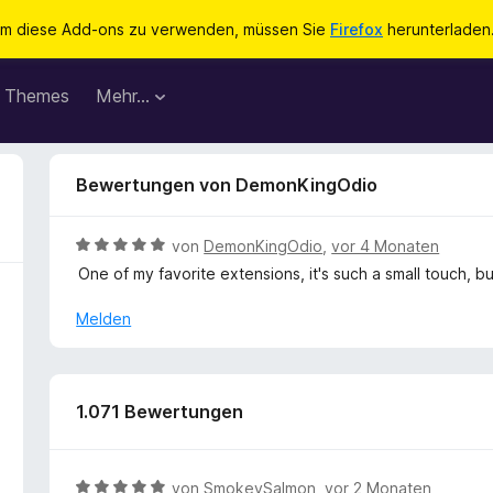
m diese Add-ons zu verwenden, müssen Sie
Firefox
herunterladen
Themes
Mehr…
Bewertungen von DemonKingOdio
B
von
DemonKingOdio
,
vor 4 Monaten
e
One of my favorite extensions, it's such a small touch, b
w
e
Melden
r
t
e
t
1.071 Bewertungen
m
i
t
B
von
SmokeySalmon
,
vor 2 Monaten