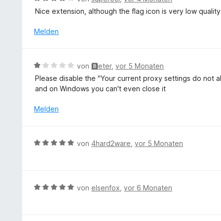
o
n
t
e
e
n
Nice extension, although the flag icon is very low qualit
e
r
w
5
t
n
e
Melden
S
m
e
r
t
i
n
t
e
t
e
r
B
von
🅱eter
,
vor 5 Monaten
5
t
n
e
v
Please disable the "Your current proxy settings do not al
m
e
w
o
and on Windows you can't even close it
i
n
e
n
t
r
Melden
5
4
t
S
v
e
t
o
t
e
B
n
von
4hard2ware
,
vor 5 Monaten
m
r
e
5
i
n
w
S
t
e
e
t
1
n
r
e
B
von
elsenfox
,
vor 6 Monaten
v
t
r
e
o
e
n
w
n
t
e
e
5