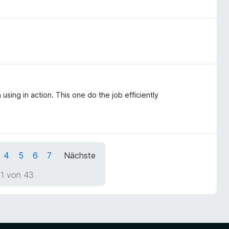
 using in action. This one do the job efficiently
4
5
6
7
Nächste
 1 von 43