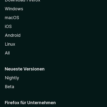
e
Windows
g
e
macOS
h
iOS
e
n
Android
Linux
All
Neueste Versionen
Nightly
Beta
Firefox für Unternehmen