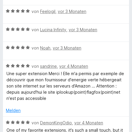
e
w
t
m
5
r
a
B
e
von
Feelogil
,
vor 3 Monaten
e
i
v
n
e
r
t
t
o
e
g
w
t
m
5
n
n
B
e
von
Lucina Infinity
,
vor 3 Monaten
e
i
v
5
e
r
t
t
o
S
f
w
t
m
5
n
t
B
e
von
Noah
,
vor 3 Monaten
e
i
v
5
e
o
e
r
t
t
o
S
r
w
t
m
5
n
t
n
x
B
e
von
sandrine
,
vor 4 Monaten
e
i
v
5
e
e
e
r
t
t
o
S
Une super extension Merci ! Elle m'a permis par exemple de
r
n
w
t
m
5
n
t
découvrir que mon fournisseur d'energie verte hébergeait
n
e
e
i
v
5
e
son site internet sur les serveurs d'Amazon ... Attention :
e
r
t
t
o
S
r
depuis aujourd'hui le site iplookup(point)flagfox(point)net
n
t
m
5
n
t
n
n'est pas accessible
e
i
v
5
e
e
t
t
o
S
r
Melden
n
m
5
n
t
n
i
v
5
e
B
e
von
DemonKingOdio
,
vor 4 Monaten
t
o
S
r
e
n
One of my favorite extensions, it's such a small touch, but it