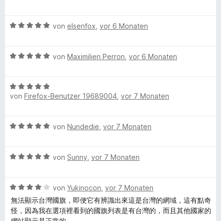
n
t
m
e
5
e
i
w
S
r
t
B
e
von
elsenfox
,
vor 6 Monaten
t
n
1
e
r
e
e
v
w
t
r
n
o
B
e
von
Maximilien Perron
,
vor 6 Monaten
e
n
n
e
r
t
e
5
w
t
m
n
S
B
e
e
i
von
Firefox-Benutzer 19689004
,
vor 7 Monaten
t
e
r
t
t
e
w
t
m
5
r
e
e
i
v
B
von
Nundedie
,
vor 7 Monaten
n
r
t
t
o
e
e
t
m
5
n
w
n
e
i
v
5
B
e
von
Sunny
,
vor 7 Monaten
t
t
o
S
e
r
m
5
n
t
w
t
i
v
5
e
B
e
von
Yukinocon
,
vor 7 Monaten
e
t
o
S
r
e
r
t
無法顯示台灣國旗，即便它有辨識出來這是台灣的網域，這有點奇
5
n
t
n
w
t
m
怪，因為我在選項裡看到的國旗列表是有台灣的，而且其他國家的
v
5
e
e
e
e
i
網站顯示是正常的