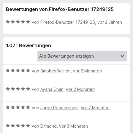
u
t
f
Bewertungen von Firefox-Benutzer 17249125
4
o
n
,
x
6
B
von
Firefox-Benutzer 17249125
,
vor 2 Jahren
-
g
v
e
B
o
w
n
e
r
e
1.071 Bewertungen
5
r
o
S
t
w
n
t
e
s
e
t
e
B
f
von
SmokeySalmon
,
vor 2 Monaten
r
m
r
e
n
i
w
e
t
ü
B
e
von
Ayana Chan
,
vor 2 Monaten
n
5
e
r
v
r
w
t
o
B
e
von
Jorge Pendergrass
,
vor 2 Monaten
e
n
F
e
r
t
5
w
t
m
S
B
e
von
Drimond
,
vor 3 Monaten
e
i
l
t
e
r
t
t