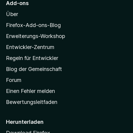
r
n
Add-ons
n
o
e
Über
z
n
i
Firefox-Add-ons-Blog
l
Erweiterungs-Workshop
l
Entwickler-Zentrum
a
-
Regeln für Entwickler
S
Blog der Gemeinschaft
t
a
Forum
r
Einen Fehler melden
t
Bewertungsleitfaden
s
e
i
Herunterladen
t
Download Firefox