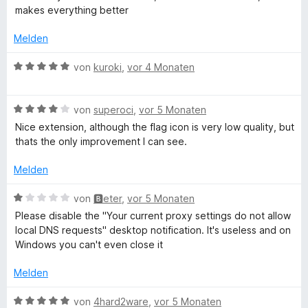
5
n
t
n
w
makes everything better
v
5
e
e
e
o
S
r
n
r
Melden
n
t
n
t
5
e
e
e
B
von
kuroki
,
vor 4 Monaten
S
r
n
t
e
t
n
m
w
e
e
i
B
e
von
superoci
,
vor 5 Monaten
r
n
t
e
r
Nice extension, although the flag icon is very low quality, but
n
5
w
t
thats the only improvement I can see.
e
v
e
e
n
o
r
t
Melden
n
t
m
5
e
i
B
von
🅱eter
,
vor 5 Monaten
S
t
t
e
Please disable the "Your current proxy settings do not allow
t
m
5
w
local DNS requests" desktop notification. It's useless and on
e
i
v
e
Windows you can't even close it
r
t
o
r
n
4
n
t
Melden
e
v
5
e
n
o
S
t
B
von
4hard2ware
,
vor 5 Monaten