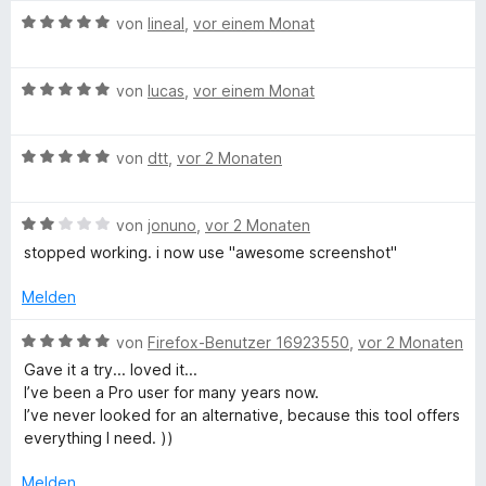
t
1
n
i
B
v
von
lineal
,
vor einem Monat
t
e
o
i
1
w
n
B
v
e
von
lucas
,
vor einem Monat
5
m
e
o
r
S
w
n
t
t
B
B
e
von
dtt
,
vor 2 Monaten
5
e
e
e
r
S
t
r
w
t
t
m
n
r
B
e
von
jonuno
,
vor 2 Monaten
e
e
i
e
e
r
t
r
t
n
stopped working. i now use "awesome screenshot"
o
w
t
m
n
5
e
e
i
e
v
Melden
w
r
t
t
n
o
t
m
5
n
B
von
Firefox-Benutzer 16923550
,
vor 2 Monaten
e
i
s
v
5
e
Gave it a try... loved it...
t
t
o
S
w
I’ve been a Pro user for many years now.
m
5
n
t
e
e
I’ve never looked for an alternative, because this tool offers
i
v
5
e
r
everything I need. ))
t
o
S
r
t
r
2
n
t
n
e
Melden