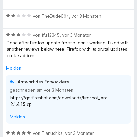
t
i
n
e
r
e
t
e
w
t
r
5
n
B
e
von
TheDude604
,
vor 3 Monaten
e
n
v
e
r
t
e
o
w
t
m
n
n
B
e
von
ffu12345
,
vor 3 Monaten
e
i
5
e
r
t
t
Dead after Firefox update freeze, don't working. Fixed with
S
w
t
m
4
another reviews below here. Firefox with its brutal updates
t
e
e
i
v
broke addons.
e
r
t
t
o
r
t
m
1
n
Melden
n
e
i
v
5
e
t
t
o
S
Antwort des Entwicklers
n
m
2
n
t
geschrieben am
vor 3 Monaten
i
v
5
e
https://getfireshot.com/downloads/fireshot_pro-
t
o
S
r
2.1.4.15.xpi
3
n
t
n
v
5
e
e
Melden
o
S
r
n
n
t
n
5
e
e
B
von
Tianuchka
,
vor 3 Monaten