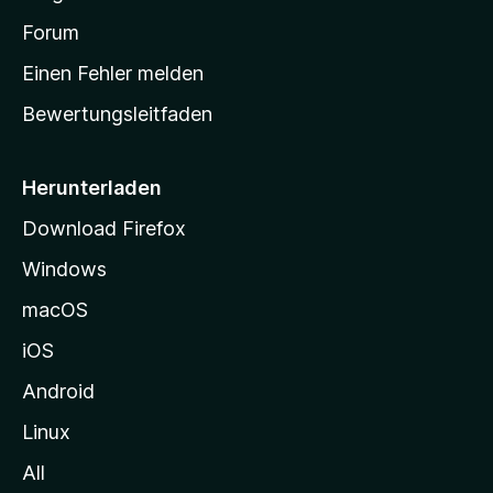
t
a
Forum
r
Einen Fehler melden
t
Bewertungsleitfaden
s
e
i
Herunterladen
t
Download Firefox
e
Windows
g
e
macOS
h
iOS
e
n
Android
Linux
All