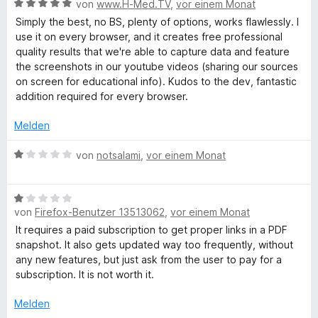
t
n
B
von
www.H-Med.TV
,
vor einem Monat
v
r
t
S
e
e
e
o
t
m
Simply the best, no BS, plenty of options, works flawlessly. I
r
n
w
n
e
i
use it on every browser, and it creates free professional
c
n
e
5
t
t
quality results that we're able to capture data and feature
e
r
S
m
5
the screenshots in our youtube videos (sharing our sources
n
t
r
t
i
v
on screen for educational info). Kudos to the dev, fantastic
e
e
t
o
addition required for every browser.
t
r
5
n
e
m
n
v
Melden
5
i
e
o
S
e
t
n
B
n
von
notsalami
,
vor einem Monat
t
5
e
5
e
n
v
w
S
r
o
B
e
t
n
n
von
Firefox-Benutzer 13513062
,
vor einem Monat
e
r
s
e
e
5
w
t
r
It requires a paid subscription to get proper links in a PDF
n
S
e
e
n
snapshot. It also gets updated way too frequently, without
h
t
r
t
e
any new features, but just ask from the user to pay for a
e
t
m
n
subscription. It is not worth it.
o
r
e
i
n
t
t
Melden
e
m