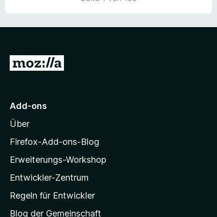
e
t
m
i
t
5
Z
v
u
o
n
r
5
M
S
Add-ons
o
t
Über
e
z
r
i
Firefox-Add-ons-Blog
n
l
e
Erweiterungs-Workshop
l
n
Entwickler-Zentrum
a
-
Regeln für Entwickler
S
Blog der Gemeinschaft