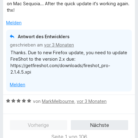
n
w
on Mac Sequoia... After the quick update it's working again.
e
thx!
r
t
Melden
e
t
Antwort des Entwicklers
m
geschrieben am
vor 3 Monaten
i
Thanks. Due to new Firefox update, you need to update
t
FireShot to the version 2.x due:
4
https://getfireshot.com/downloads/fireshot_pro-
v
2.1.4.5.xpi
o
n
Melden
5
S
t
B
von
MarkMelbourne
,
vor 3 Monaten
e
e
r
w
n
e
Vorherige
Nächste
e
r
n
t
Seite 1 von 106