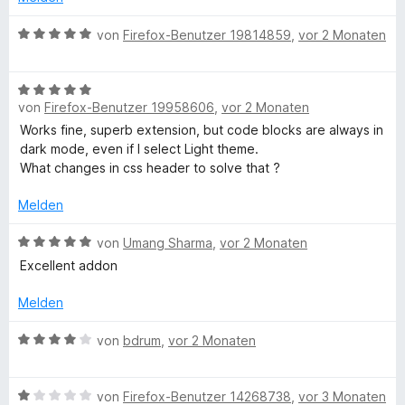
v
5
e
e
t
—
o
S
r
n
m
B
von
Firefox-Benutzer 19814859
,
vor 2 Monaten
n
t
n
i
e
5
e
e
t
F
w
S
r
n
5
B
e
t
n
v
von
Firefox-Benutzer 19958606
,
vor 2 Monaten
e
r
i
e
e
o
w
t
Works fine, superb extension, but code blocks are always in
r
n
n
e
e
dark mode, even if I select Light theme.
r
n
5
r
t
What changes in css header to solve that ?
e
S
t
m
n
e
t
e
i
Melden
e
t
t
r
m
B
5
von
Umang Sharma
,
vor 2 Monaten
S
n
i
e
v
Excellent addon
e
t
w
o
h
n
5
e
n
Melden
v
r
5
o
o
t
S
B
von
bdrum
,
vor 2 Monaten
n
e
t
e
t
5
t
e
w
S
m
r
B
e
von
Firefox-Benutzer 14268738
,
vor 3 Monaten