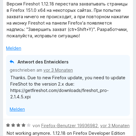
S
r
n
e
Версия Fireshot 1.12.18 перестала захватывать страницы
t
n
w
в Firefox 151.0 x64 на некоторых сайтах. При попытке
e
e
e
захвата ничего не происходит, а при повторном нажатии
r
n
r
на иконку Fireshot на панели Firefox'а появляется
n
t
надпись: "Завершить захват (ctr+Shift+Y)". Разработчики,
e
e
пожалуйста, исправьте ситуацию!
n
t
m
Melden
i
t
Antwort des Entwicklers
5
geschrieben am
vor 3 Monaten
v
Thanks. Due to new Firefox update, you need to update
o
FireShot to the version 2.x due:
n
https://getfireshot.com/downloads/fireshot_pro-
5
2.1.4.5.xpi
S
t
Melden
e
r
n
B
von
Firefox-Benutzer 19936982
,
vor 3 Monaten
e
e
Not working anymore. 1.12.18 on Firefox Developer Edition