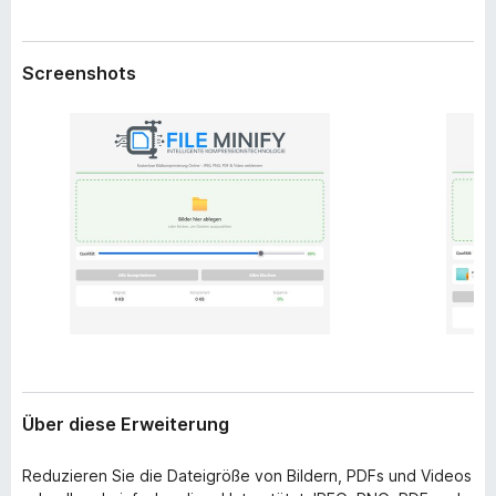
w
f
e
o
i
Screenshots
x
t
e
-
r
B
u
r
n
o
g
w
s
e
r
Über diese Erweiterung
Reduzieren Sie die Dateigröße von Bildern, PDFs und Videos