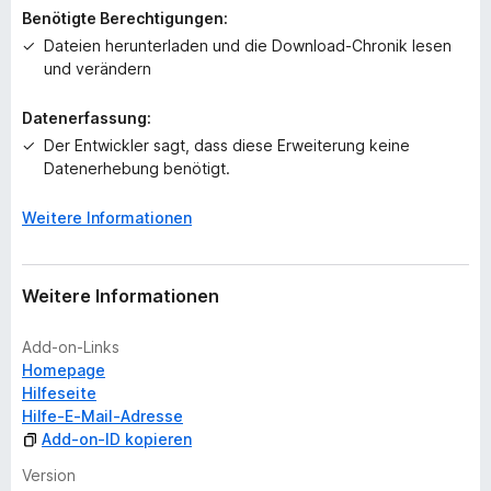
i
Benötigte Berechtigungen:
n
Dateien herunterladen und die Download-Chronik lesen
e
und verändern
B
e
Datenerfassung:
w
Der Entwickler sagt, dass diese Erweiterung keine
e
Datenerhebung benötigt.
r
t
u
Weitere Informationen
n
g
e
Weitere Informationen
n
v
Add-on-Links
o
Homepage
r
Hilfeseite
Hilfe-E-Mail-Adresse
Add-on-ID kopieren
Version