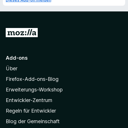
Z
u
r
M
Add-ons
o
Über
z
i
Firefox-Add-ons-Blog
l
Erweiterungs-Workshop
l
Entwickler-Zentrum
a
-
Regeln für Entwickler
S
Blog der Gemeinschaft
t