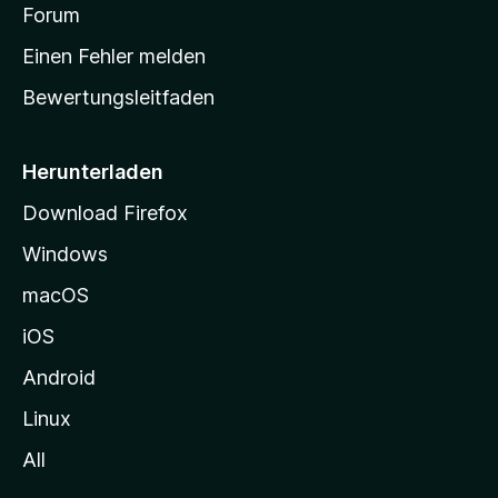
a
Forum
r
Einen Fehler melden
t
Bewertungsleitfaden
s
e
i
Herunterladen
t
Download Firefox
e
Windows
g
e
macOS
h
iOS
e
n
Android
Linux
All