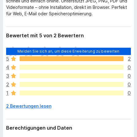
schnell und einfach online. Unterstützt JPEG, PNG, PDF und
Videoformate – ohne Installation, direkt im Browser. Perfekt
für Web, E-Mail oder Speicheroptimierung.
Bewertet mit 5 von 2 Bewertern
E
Melden Sie sich an, um diese Erweiterung zu bewerten
s
5
2
l
4
0
i
e
3
0
g
2
0
e
1
0
n
n
2 Bewertungen lesen
o
c
h
k
Berechtigungen und Daten
e