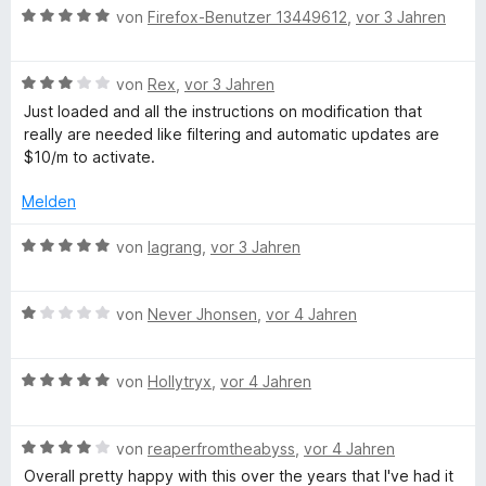
n
n
B
e
von
Firefox-Benutzer 13449612
,
vor 3 Jahren
e
i
e
5
e
r
t
t
n
S
w
t
m
4
B
t
e
von
Rex
,
vor 3 Jahren
e
i
v
e
e
r
t
t
o
Just loaded and all the instructions on modification that
w
r
t
m
5
n
really are needed like filtering and automatic updates are
e
n
e
i
v
5
$10/m to activate.
r
e
t
t
o
S
t
n
m
5
n
t
Melden
e
i
v
5
e
t
t
o
S
B
r
von
lagrang
,
vor 3 Jahren
m
5
n
t
e
n
i
v
5
e
w
e
t
o
S
B
r
e
von
Never Jhonsen
,
vor 4 Jahren
n
3
n
t
e
n
r
v
5
e
w
e
t
o
S
B
r
e
von
Hollytryx
,
vor 4 Jahren
n
e
n
t
e
n
r
t
5
e
w
e
t
m
S
B
r
e
von
reaperfromtheabyss
,
vor 4 Jahren
n
e
i
t
e
n
r
t
t
Overall pretty happy with this over the years that I've had it