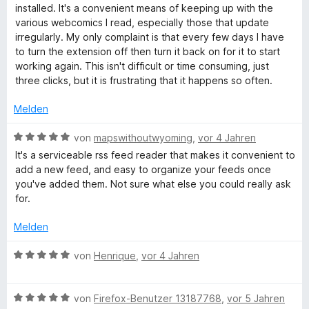
e
w
e
t
m
5
installed. It's a convenient means of keeping up with the
r
e
n
e
i
v
various webcomics I read, especially those that update
n
r
t
t
o
irregularly. My only complaint is that every few days I have
e
t
m
1
n
to turn the extension off then turn it back on for it to start
n
e
i
v
5
working again. This isn't difficult or time consuming, just
t
t
o
S
three clicks, but it is frustrating that it happens so often.
m
5
n
t
i
v
5
e
Melden
t
o
S
r
4
n
t
n
B
von
mapswithoutwyoming
,
vor 4 Jahren
v
5
e
e
e
It's a serviceable rss feed reader that makes it convenient to
o
S
r
n
w
add a new feed, and easy to organize your feeds once
n
t
n
e
you've added them. Not sure what else you could really ask
5
e
e
r
for.
S
r
n
t
t
n
e
Melden
e
e
t
r
n
m
B
von
Henrique
,
vor 4 Jahren
n
i
e
e
t
w
n
5
B
e
von
Firefox-Benutzer 13187768
,
vor 5 Jahren