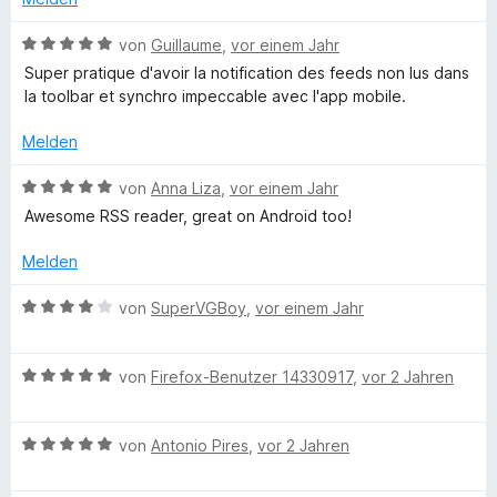
n
t
m
5
e
e
i
v
B
von
Guillaume
,
vor einem Jahr
n
t
t
o
e
Super pratique d'avoir la notification des feeds non lus dans
m
5
n
w
la toolbar et synchro impeccable avec l'app mobile.
i
v
5
e
t
o
S
r
Melden
5
n
t
t
v
5
e
e
B
von
Anna Liza
,
vor einem Jahr
o
S
r
t
e
Awesome RSS reader, great on Android too!
n
t
n
m
w
5
e
e
i
e
Melden
S
r
n
t
r
t
n
5
t
B
von
SuperVGBoy
,
vor einem Jahr
e
e
v
e
e
r
n
o
t
w
n
n
m
B
e
von
Firefox-Benutzer 14330917
,
vor 2 Jahren
e
5
i
e
r
n
S
t
w
t
t
5
B
e
von
Antonio Pires
,
vor 2 Jahren
e
e
v
e
r
t
r
o
w
t
m