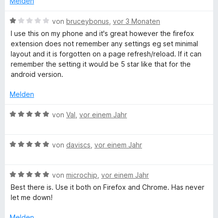
Melden
e
t
m
1
r
e
e
i
v
B
von
bruceybonus
,
vor 3 Monaten
n
t
t
o
e
e
I use this on my phone and it's great however the firefox
d
m
2
n
w
n
extension does not remember any settings eg set minimal
i
v
5
e
layout and it is forgotten on a page refresh/reload. If it can
t
o
S
e
r
remember the setting it would be 5 star like that for the
2
n
t
t
android version.
v
5
e
e
r
o
S
r
t
Melden
n
t
n
m
5
e
e
i
B
von
Val
,
vor einem Jahr
S
r
n
t
e
t
n
1
w
e
e
v
B
e
von
daviscs
,
vor einem Jahr
r
n
o
e
r
n
n
w
t
e
5
B
e
von
microchip
,
vor einem Jahr
e
n
S
e
r
t
Best there is. Use it both on Firefox and Chrome. Has never
t
w
t
m
let me down!
e
e
e
i
r
r
t
t
Melden