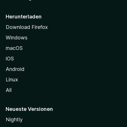
e
i
Herunterladen
t
Download Firefox
e
Windows
g
e
macOS
h
iOS
e
n
Android
Linux
All
Neueste Versionen
Nightly