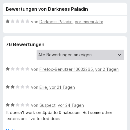
u
t
f
Bewertungen von Darkness Paladin
4
o
n
,
x
1
B
von
Darkness Paladin
,
vor einem Jahr
-
g
v
e
B
o
w
n
e
r
e
76 Bewertungen
5
r
o
S
t
w
n
t
e
s
e
t
e
B
f
von
Firefox-Benutzer 13632265
,
vor 2 Tagen
r
m
r
e
n
i
w
e
t
ü
B
e
von
Ellie
,
vor 21 Tagen
n
1
e
r
v
r
w
t
o
B
e
von
Suspect
,
vor 24 Tagen
e
n
F
e
r
t
It doesn't work on 4pda.to & habr.com. But some other
5
w
t
m
extensions I've tested does.
S
e
e
i
e
t
r
t
t