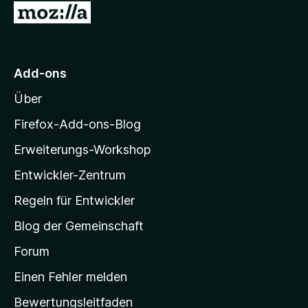
t
Z
v
5
e
u
o
S
r
n
t
n
r
5
e
e
M
S
r
Add-ons
n
o
t
n
Über
e
e
z
r
n
i
Firefox-Add-ons-Blog
n
l
e
Erweiterungs-Workshop
l
n
Entwickler-Zentrum
a
-
Regeln für Entwickler
S
Blog der Gemeinschaft
t
a
Forum
r
Einen Fehler melden
t
Bewertungsleitfaden
s